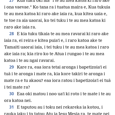
27
Kua tuku oki aia “i te au mea katoa ki raro ake
i ona vaevae.” Ko tana ra i tuatua maira e, Kua tukuia
te au mea katoa ki raro ake iaia ra, kua kitea uaia e,
te toe ra aia uaorai, ko tei tuku i te au mea katoa ki
raro ake iaia ra.
28
E kia tuku tikaia te au mea ravarai ki raro ake
iaia ra, ei reira e kitea puiaʼi e, i raro katoa ake te
Tamaiti uaorai iaia, i tei tuku i te au mea katoa i raro
ake iaia ra; kia riro ko te Atua i rungao i te au mea
katoa i te au ngai ravarai.
29
Kare ra, eaa iora tetai aronga i bapetizoiaʼi ei
tuā i te aronga i mate ra, kia kore takiri te aronga i
mate ra e tu akaou? eaa iora ratou i bapetizoiaʼi ei tuā
i tei mate ra?
30
Eaa oki matou i noo uaʼi ki roto i te mate i te au
ora katoa nei.
31
E taputou au i toku nei rekareka ia kotou, i
rauka iaku i to tatou Atu ia Iesu Mesia ra, te mate nei