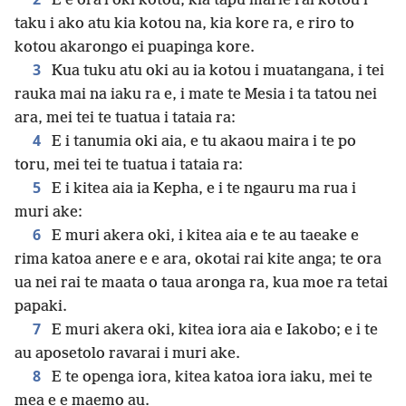
E e oraʼi oki kotou, kia tāpu marie rai kotou i
taku i ako atu kia kotou na, kia kore ra, e riro to
kotou akarongo ei puapinga kore.
3
Kua tuku atu oki au ia kotou i muatangana, i tei
rauka mai na iaku ra e, i mate te Mesia i ta tatou nei
ara, mei tei te tuatua i tataia ra:
4
E i tanumia oki aia, e tu akaou maira i te po
toru, mei tei te tuatua i tataia ra:
5
E i kitea aia ia Kepha, e i te ngauru ma rua i
muri ake:
6
E muri akera oki, i kitea aia e te au taeake e
rima katoa anere e e ara, okotai rai kite anga; te ora
ua nei rai te maata o taua aronga ra, kua moe ra tetai
papaki.
7
E muri akera oki, kitea iora aia e Iakobo; e i te
au aposetolo ravarai i muri ake.
8
E te openga iora, kitea katoa iora iaku, mei te
mea e e maemo au.