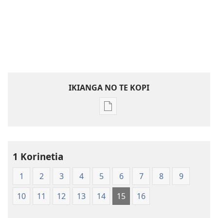
IKIANGA NO TE KOPI
Publication
download
options
Te
1 Korinetia
Bibilia
Tapu
1
2
3
4
5
6
7
8
9
Ra
1
10
11
12
13
14
15
16