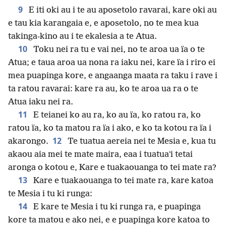
9
E iti oki au i te au aposetolo ravarai, kare oki au
e tau kia karangaia e, e aposetolo, no te mea kua
takinga-kino au i te ekalesia a te Atua.
10
Toku nei ra tu e vai nei, no te aroa ua ïa o te
Atua; e taua aroa ua nona ra iaku nei, kare ïa i riro ei
mea puapinga kore, e angaanga maata ra taku i rave i
ta ratou ravarai: kare ra au, ko te aroa ua ra o te
Atua iaku nei ra.
11
E teianei ko au ra, ko au ïa, ko ratou ra, ko
ratou ïa, ko ta matou ra ïa i ako, e ko ta kotou ra ïa i
12
akarongo.
Te tuatua aereia nei te Mesia e, kua tu
akaou aia mei te mate maira, eaa i tuatuaʼi tetai
aronga o kotou e, Kare e tuakaouanga to tei mate ra?
13
Kare e tuakaouanga to tei mate ra, kare katoa
te Mesia i tu ki runga:
14
E kare te Mesia i tu ki runga ra, e puapinga
kore ta matou e ako nei, e e puapinga kore katoa to