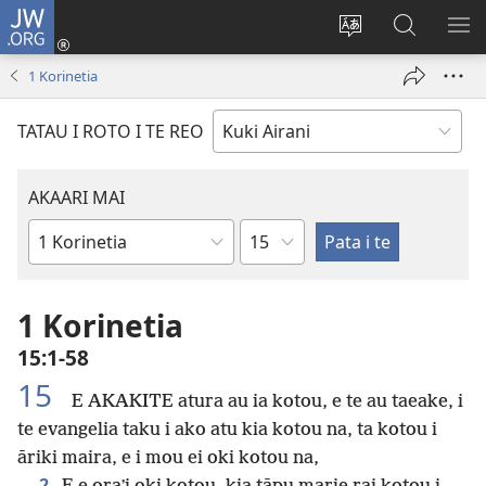
JW.ORG
Aere
ki
Change
Kimi
AK
Roto
site
i
I
1 Korinetia
(opens
language
te
TE
new
JW.ORG
ME
TATAU I ROTO I TE REO
window)
AKAARI MAI
Pene
Puka
Pipiria
1 Korinetia
15:1-58
15
E AKAKITE atura au ia kotou, e te au taeake, i
te evangelia taku i ako atu kia kotou na, ta kotou i
āriki maira, e i mou ei oki kotou na,
2