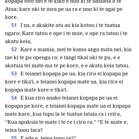
kopapa toto nei e te kiko e noo ki te basileia o te
Atua; kare oki te mea pe ua ra e noo ki te ngai pe
kore.
51
I na, e akakite atu au kia kotou i te tuatua
ngaro; Kare tatou e ope i te moe, e ope ra tatou i te
akatu keia,
52
Kare e mamia, mei te kamo anga mata nei, kia
tae ki te pu openga ra: e tangi tikai oki te pu, e e
akatuia tei mate ma te pe kore, e e akatu keia tatou.
53
E teianei kopapa pe ua, kia riro ei kopapa pe
kore e tikaʼi, e teianei kopapa mate ua, kia riro ei
kopapa mate kore e tikaʼi.
54
E kua riro anake teianei kopapa pe ua ei
kopapa pe kore, e teianei kopapa mate ua ei kopapa
mate kore, kua tupu ïa te tuatua tataia ra i reira,
“Kua apukuia te mate i te re i riro ra.” “E te mate e,
teiea toou tara?
55
E ade e, teiea toou re?”