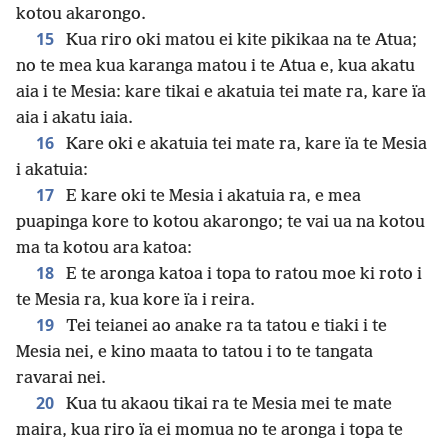
kotou akarongo.
15
Kua riro oki matou ei kite pikikaa na te Atua;
no te mea kua karanga matou i te Atua e, kua akatu
aia i te Mesia: kare tikai e akatuia tei mate ra, kare ïa
aia i akatu iaia.
16
Kare oki e akatuia tei mate ra, kare ïa te Mesia
i akatuia:
17
E kare oki te Mesia i akatuia ra, e mea
puapinga kore to kotou akarongo; te vai ua na kotou
ma ta kotou ara katoa:
18
E te aronga katoa i topa to ratou moe ki roto i
te Mesia ra, kua kore ïa i reira.
19
Tei teianei ao anake ra ta tatou e tiaki i te
Mesia nei, e kino maata to tatou i to te tangata
ravarai nei.
20
Kua tu akaou tikai ra te Mesia mei te mate
maira, kua riro ïa ei momua no te aronga i topa te