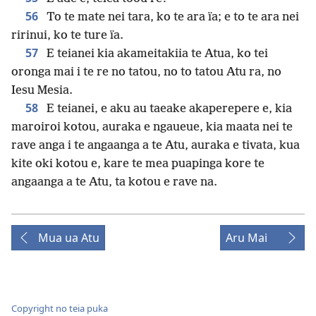
56
To te mate nei tara, ko te ara ïa; e to te ara nei
ririnui, ko te ture ïa.
57
E teianei kia akameitakiia te Atua, ko tei
oronga mai i te re no tatou, no to tatou Atu ra, no
Iesu Mesia.
58
E teianei, e aku au taeake akaperepere e, kia
maroiroi kotou, auraka e ngaueue, kia maata nei te
rave anga i te angaanga a te Atu, auraka e tivata, kua
kite oki kotou e, kare te mea puapinga kore te
angaanga a te Atu, ta kotou e rave na.
Mua ua Atu
Aru Mai
Copyright no teia puka