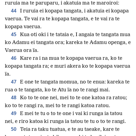
ruruia ma te paruparu, i akatuia ma te maroiroi:
44
I ruruia ei kopapa tangata, i akatuia ei kopapa
vaerua. Te vai ra te kopapa tangata, e te vai ra te
kopapa vaerua.
45
Kua oti oki i te tataia e, I angaia te tangata mua
ko Adamu ei tangata ora; kareka te Adamu openga, e
Vaerua ora ïa.
46
Kare ra i na mua te kopapa vaerua ra, ko te
kopapa tangata ra; e muri akera ko te kopapa vaerua
ïa.
47
E one te tangata momua, no te enua: kareka te
rua o te tangata, ko te Atu ïa no te rangi mai.
48
Ko to te one nei, mei to te one katoa ra ratou;
ko to te rangi ra, mei to te rangi katoa ratou.
49
E mei te tu o to te one i vai ki runga ia tatou
nei, e riro katoa ki runga ia tatou te tu o to te rangi.
50
Teia ra taku tuatua, e te au taeake, kare te