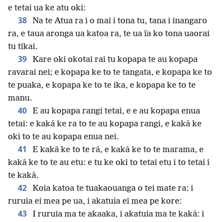
e tetai ua ke atu oki:
38
Na te Atua ra i o mai i tona tu, tana i inangaro
ra, e taua aronga ua katoa ra, te ua ïa ko tona uaorai
tu tikai.
39
Kare oki okotai rai tu kopapa te au kopapa
ravarai nei; e kopapa ke to te tangata, e kopapa ke to
te puaka, e kopapa ke to te ika, e kopapa ke to te
manu.
40
E au kopapa rangi tetai, e e au kopapa enua
tetai: e kakā ke ra to te au kopapa rangi, e kakā ke
oki to te au kopapa enua nei.
41
E kakā ke to te rā, e kakā ke to te marama, e
kakā ke to te au etu: e tu ke oki to tetai etu i to tetai i
te kakā.
42
Koia katoa te tuakaouanga o tei mate ra: i
ruruia ei mea pe ua, i akatuia ei mea pe kore:
43
I ruruia ma te akaaka, i akatuia ma te kakā: i