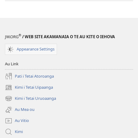
®
JW.ORG
/ WEB SITE AKAMANAIA O TE AU KITE O IEHOVA
Appearance Settings
Au Link
Pati i Tetai Atoroanga
Kimi i Tetai Uipaanga
(opens
new
Kimi i Tetai Uruoaanga
(opens
window)
new
Au Mea ou
window)
Au Vitio
Kimi