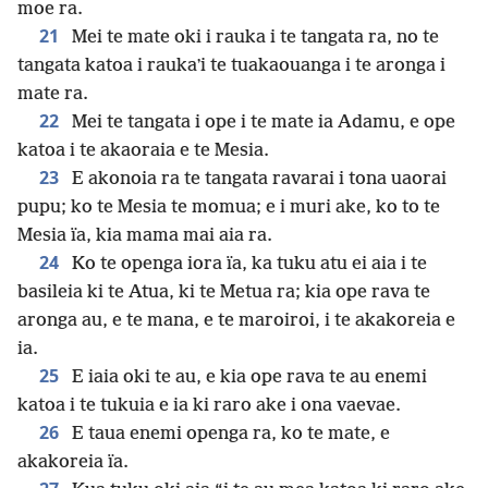
moe ra.
21
Mei te mate oki i rauka i te tangata ra, no te
tangata katoa i raukaʼi te tuakaouanga i te aronga i
mate ra.
22
Mei te tangata i ope i te mate ia Adamu, e ope
katoa i te akaoraia e te Mesia.
23
E akonoia ra te tangata ravarai i tona uaorai
pupu; ko te Mesia te momua; e i muri ake, ko to te
Mesia ïa, kia mama mai aia ra.
24
Ko te openga iora ïa, ka tuku atu ei aia i te
basileia ki te Atua, ki te Metua ra; kia ope rava te
aronga au, e te mana, e te maroiroi, i te akakoreia e
ia.
25
E iaia oki te au, e kia ope rava te au enemi
katoa i te tukuia e ia ki raro ake i ona vaevae.
26
E taua enemi openga ra, ko te mate, e
akakoreia ïa.