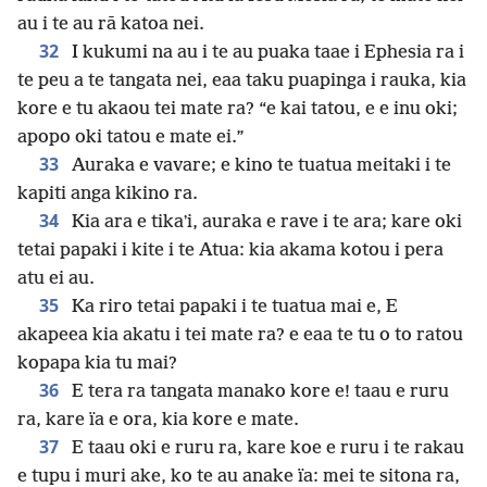
au i te au rā katoa nei.
32
I kukumi na au i te au puaka taae i Ephesia ra i
te peu a te tangata nei, eaa taku puapinga i rauka, kia
kore e tu akaou tei mate ra? “e kai tatou, e e inu oki;
apopo oki tatou e mate ei.”
33
Auraka e vavare; e kino te tuatua meitaki i te
kapiti anga kikino ra.
34
Kia ara e tikaʼi, auraka e rave i te ara; kare oki
tetai papaki i kite i te Atua: kia akama kotou i pera
atu ei au.
35
Ka riro tetai papaki i te tuatua mai e, E
akapeea kia akatu i tei mate ra? e eaa te tu o to ratou
kopapa kia tu mai?
36
E tera ra tangata manako kore e! taau e ruru
ra, kare ïa e ora, kia kore e mate.
37
E taau oki e ruru ra, kare koe e ruru i te rakau
e tupu i muri ake, ko te au anake ïa: mei te sitona ra,