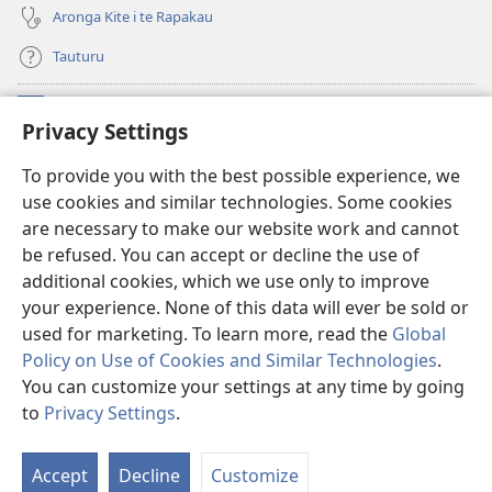
Aronga Kite i te Rapakau
Tauturu
Moni Oronga Ua
(opens
Privacy Settings
new
window)
Watchtower ONLINE LIBRARY™
To provide you with the best possible experience, we
(opens
use cookies and similar technologies. Some cookies
new
®
JW Hub
window)
are necessary to make our website work and cannot
(opens
be refused. You can accept or decline the use of
new
®
JW Library
window)
additional cookies, which we use only to improve
your experience. None of this data will ever be sold or
used for marketing. To learn more, read the
Global
Policy on Use of Cookies and Similar Technologies
.
You can customize your settings at any time by going
Copyright
© 2026 Watch Tower Bible and Tract Society of Pennsylvania.
TURE NO TE TAANGAANGA ANGA I TE WEB SITE
|
TURE AKAMANAIA
|
to
Privacy Settings
.
S
PRIVACY SETTINGS
Ta
Accept
Decline
Customize
of