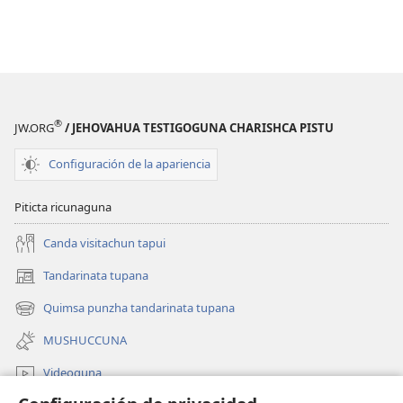
®
JW.ORG
/ JEHOVAHUA TESTIGOGUNA CHARISHCA PISTU
Configuración de la apariencia
Piticta ricunaguna
Canda visitachun tapui
Tandarinata tupana
(abre
una
Quimsa punzha tandarinata tupana
(abre
nueva
una
ventana)
MUSHUCCUNA
nueva
ventana)
Videoguna