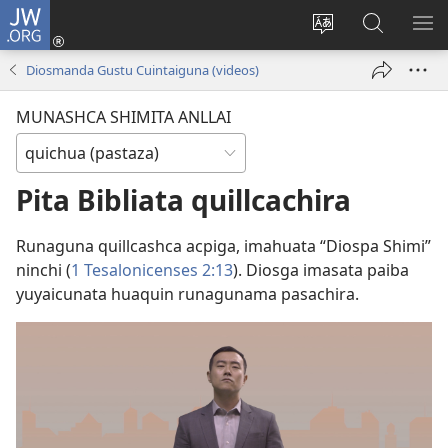
JW.ORG
Yaicungahua
callarina
Can
JW.ORGbi
MO
(abre
rimashca
mascana
ME
Diosmanda Gustu Cuintaiguna (videos)
una
shimima
nueva
cambiana sitio
MUNASHCA SHIMITA ANLLAI
ventana)
Pita Bibliata quillcachira
Runaguna quillcashca acpiga, imahuata “Diospa Shimi”
ninchi (
1 Tesalonicenses 2:13
). Diosga imasata paiba
yuyaicunata huaquin runagunama pasachira.