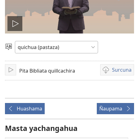
Reproducir
video
Can
rimashca
shimita
anllana
Surcuna
Pita Bibliata quillcachira
Callarichina
Opciones
de
descarga
de
grabaciones
Huashama
Ñaupama
de
video
Masta yachangahua