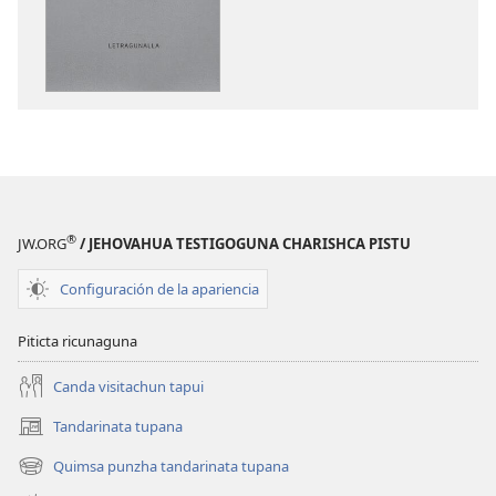
de
publicaciones
electrónicas
Jehova
Diosta
cushiyasha
cantashunchi
®
JW.ORG
/ JEHOVAHUA TESTIGOGUNA CHARISHCA PISTU
Configuración de la apariencia
Piticta ricunaguna
Canda visitachun tapui
Tandarinata tupana
(abre
una
Quimsa punzha tandarinata tupana
(abre
nueva