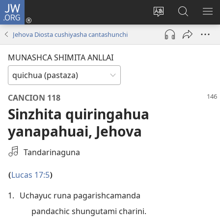
JW.ORG
Yaicungahua
callarina
Can
JW.ORGbi
MO
(abre
rimashca
mascana
ME
Jehova Diosta cushiyasha cantashunchi
una
shimima
nueva
cambiana sitio
MUNASHCA SHIMITA ANLLAI
ventana)
CANCION 118
Sinzhita quiringahua
yanapahuai, Jehova
Seleccione
Tandarinaguna
una
grabación
Lucas 17:5
(
)
de
1.
Uchayuc runa pagarishcamanda
audio
pandachic shungutami charini.