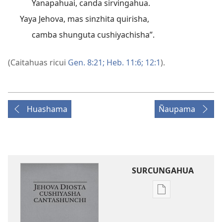
Yanapahuai, canda sirvingahua.
Yaya Jehova, mas sinzhita quirisha,
camba shunguta cushiyachisha”.
(Caitahuas ricui
Gen. 8:21;
Heb. 11:6;
12:1
).
Huashama
Ñaupama
SURCUNGAHUA
Opciones
de
descarga