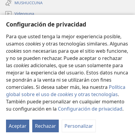
una
ventana)
MUSHUCCUNA
nueva
ventana)
Videoguna
Configuración de privacidad
JW.ORGbi mascana
Para que usted tenga la mejor experiencia posible,
Cullquita cumbirana
(abre
usamos
cookies
y otras tecnologías similares. Algunas
una
cookies
son necesarias para que el sitio web funcione,
nueva
INTERNETPI BIBLIOTECA Watchtower
y no se pueden rechazar. Puede aceptar o rechazar
(abre
ventana)
una
las
cookies
adicionales, que se usan solamente para
®
JW Hub
nueva
mejorar la experiencia del usuario. Estos datos nunca
(abre
ventana)
una
se pondrán a la venta ni se utilizarán con fines
nueva
comerciales. Si desea saber más, lea nuestra
Política
ventana)
global sobre el uso de
cookies
y otras tecnologías
.
Copyright
© 2026 Watch Tower Bible and Tract Society of Pennsylvania.
También puede personalizar en cualquier momento
AMUGUNA MANDASHCA
|
CAN AMU QUILLCASHCAGUNA
|
su configuración en la
Configuración de privacidad
.
Mo
CONFIGURACIÓN DE PRIVACIDAD
ín
Aceptar
Rechazar
Personalizar