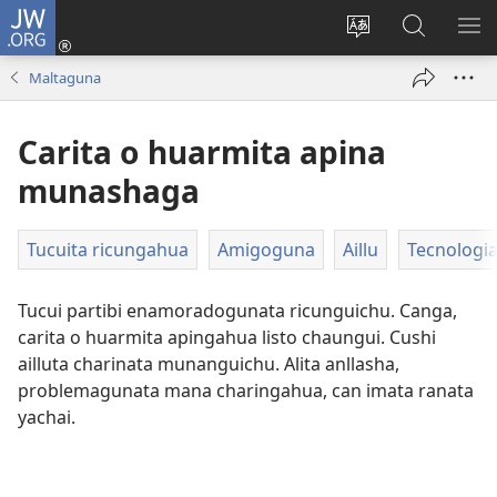
JW.ORG
Yaicungahua
callarina
Can
JW.ORGbi
MO
(abre
rimashca
mascana
ME
Maltaguna
una
shimima
nueva
cambiana sitio
Carita o huarmita apina
ventana)
munashaga
Tucuita ricungahua
Amigoguna
Aillu
Tecnologi
Tucui partibi enamoradogunata ricunguichu. Canga,
carita o huarmita apingahua listo chaungui. Cushi
ailluta charinata munanguichu. Alita anllasha,
problemagunata mana charingahua, can imata ranata
yachai.