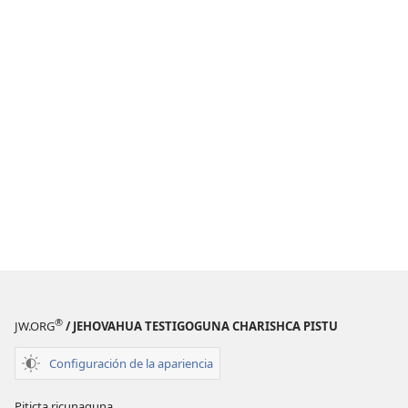
®
JW.ORG
/ JEHOVAHUA TESTIGOGUNA CHARISHCA PISTU
Configuración de la apariencia
Piticta ricunaguna