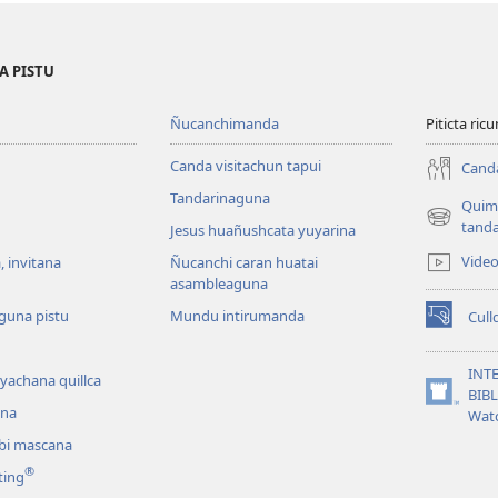
A PISTU
Ñucanchimanda
Piticta ri
Canda visitachun tapui
Canda
Tandarinaguna
Quim
(abre
tanda
Jesus huañushcata yuyarina
una
Vide
 invitana
Ñucanchi caran huatai
nueva
asambleaguna
ventana)
guna pistu
Mundu intirumanda
Cull
(abre
una
nueva
INT
 yachana quillca
ventana)
BIB
(abre
na
Wat
una
ibi mascana
nueva
ventana)
®
ting