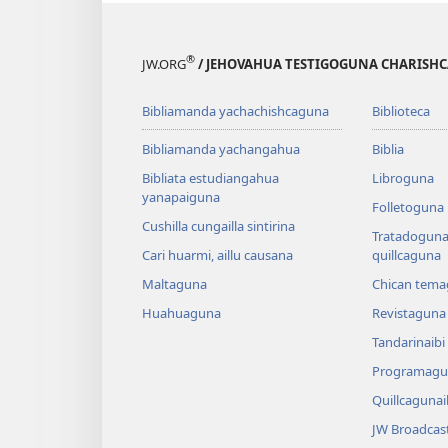
®
JW.ORG
/ JEHOVAHUA TESTIGOGUNA CHARISHC
Bibliamanda yachachishcaguna
Biblioteca
Bibliamanda yachangahua
Biblia
Bibliata estudiangahua
Libroguna
yanapaiguna
Folletoguna
Cushilla cungailla sintirina
Tratadoguna,
Cari huarmi, aillu causana
quillcaguna
Maltaguna
Chican tema
Huahuaguna
Revistaguna
Tandarinaibi
Programagu
Quillcaguna
JW Broadcas