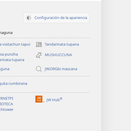
Configuración de la apariencia
cunaguna
 visitachun tapui
Tandarinata tupana
(abre
una
sa punzha
MUSHUCCUNA
nueva
rinata tupana
ventana)
oguna
JW.ORGbi mascana
quita cumbirana
ERNETPI
®
JW Hub
(abre
LIOTECA
una
chtower
nueva
ventana)