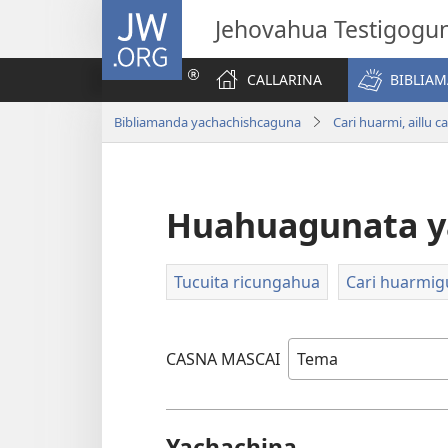
JW.ORG
Jehovahua Testigogu
CALLARINA
BIBLIA
Bibliamanda yachachishcaguna
Cari huarmi, aillu 
Huahuagunata y
Tucuita ricungahua
Cari huarmig
CASNA MASCAI
Yachachina