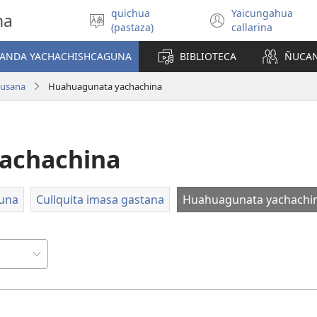
quichua
Yaicungahua
na
Can
(abre
(pastaza)
callarina
rimashca
una
shimita
nueva
MANDA YACHACHISHCAGUNA
BIBLIOTECA
ÑUCA
anllana
ventana)
causana
Huahuagunata yachachina
achachina
una
Cullquita imasa gastana
Huahuagunata yachachi