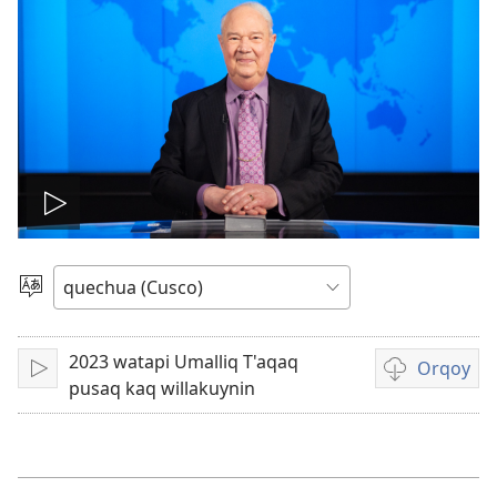
Reproducir
video
Rimasqayki
simita
akllanaykipaq
2023 watapi Umalliq T'aqaq
Orqoy
Qallariy
Videopi
pusaq kaq willakuynin
grabasqakun
horqonaykip