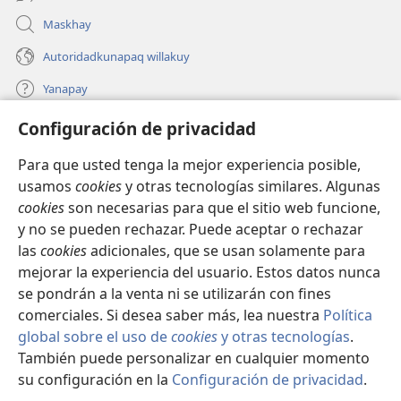
Maskhay
Autoridadkunapaq willakuy
Yanapay
Configuración de privacidad
Donacionta churanapaq
(abre
una
Para que usted tenga la mejor experiencia posible,
nueva
INTERNETPI QELQANCHISKUNA Watchtower™
usamos
cookies
y otras tecnologías similares. Algunas
(abre
ventana)
cookies
son necesarias para que el sitio web funcione,
una
®
JW Hub
nueva
y no se pueden rechazar. Puede aceptar o rechazar
(abre
ventana)
una
las
cookies
adicionales, que se usan solamente para
®
JW Library
nueva
mejorar la experiencia del usuario. Estos datos nunca
ventana)
se pondrán a la venta ni se utilizarán con fines
comerciales. Si desea saber más, lea nuestra
Política
global sobre el uso de
cookies
y otras tecnologías
.
Copyright
© 2026 Watch Tower Bible and Tract Society of Pennsylvania.
También puede personalizar en cualquier momento
IMATAN RUWAWAQ IMATAN MANA
|
DATOSKUNATA
su configuración en la
Configuración de privacidad
.
WAQAYCHASQAYKUMANTA
|
CONFIGURACIÓN DE PRIVACIDAD