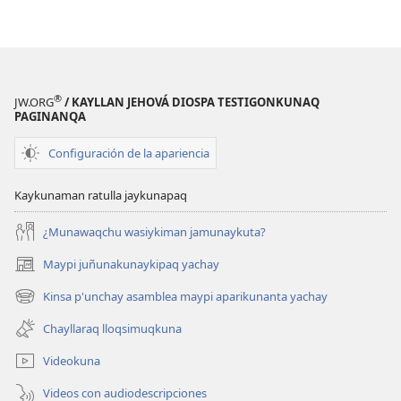
®
JW.ORG
/ KAYLLAN JEHOVÁ DIOSPA TESTIGONKUNAQ
PAGINANQA
Configuración de la apariencia
Kaykunaman ratulla jaykunapaq
¿Munawaqchu wasiykiman jamunaykuta?
Maypi juñunakunaykipaq yachay
(abre
una
Kinsa p'unchay asamblea maypi aparikunanta yachay
(abre
nueva
una
ventana)
Chayllaraq lloqsimuqkuna
nueva
ventana)
Videokuna
Videos con audiodescripciones