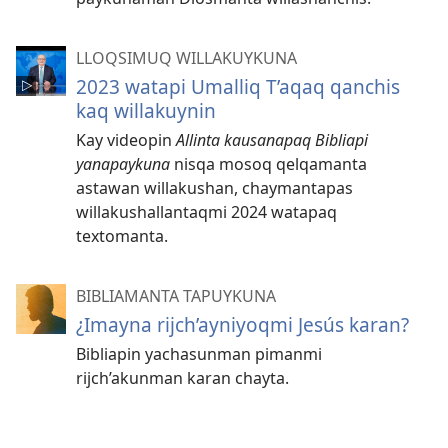
LLOQSIMUQ WILLAKUYKUNA
2023 watapi Umalliq T’aqaq qanchis
kaq willakuynin
Kay videopin
Allinta kausanapaq Bibliapi
yanapaykuna
nisqa mosoq qelqamanta
astawan willakushan, chaymantapas
willakushallantaqmi 2024 watapaq
textomanta.
BIBLIAMANTA TAPUYKUNA
¿Imayna rijch’ayniyoqmi Jesús karan?
Bibliapin yachasunman pimanmi
rijch’akunman karan chayta.