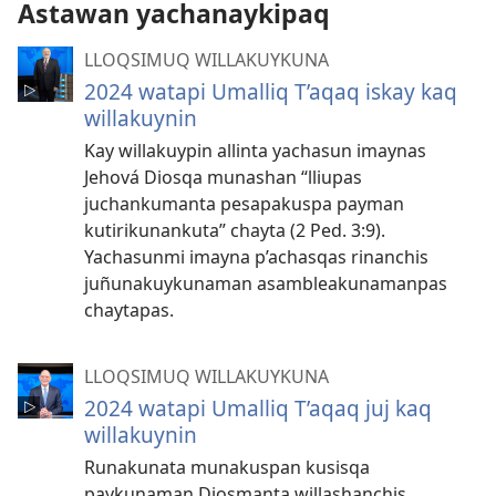
Astawan yachanaykipaq
LLOQSIMUQ WILLAKUYKUNA
2024 watapi Umalliq T’aqaq iskay kaq
willakuynin
Kay willakuypin allinta yachasun imaynas
Jehová Diosqa munashan “lliupas
juchankumanta pesapakuspa payman
kutirikunankuta” chayta (2 Ped. 3:9).
Yachasunmi imayna p’achasqas rinanchis
juñunakuykunaman asambleakunamanpas
chaytapas.
LLOQSIMUQ WILLAKUYKUNA
2024 watapi Umalliq T’aqaq juj kaq
willakuynin
Runakunata munakuspan kusisqa
paykunaman Diosmanta willashanchis.