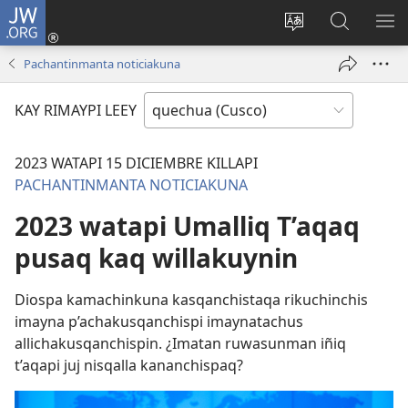
JW.ORG
Sutiykiwan
jaykuy
Direccionpi simi
JW.ORG
QH
(abre
akllay
nisqapi
ME
Pachantinmanta noticiakuna
una
maskhay
nueva
KAY RIMAYPI LEEY
ventana)
2023 WATAPI 15 DICIEMBRE KILLAPI
PACHANTINMANTA NOTICIAKUNA
2023 watapi Umalliq T’aqaq
pusaq kaq willakuynin
Diospa kamachinkuna kasqanchistaqa rikuchinchis
imayna p’achakusqanchispi imaynatachus
allichakusqanchispin. ¿Imatan ruwasunman iñiq
t’aqapi juj nisqalla kananchispaq?