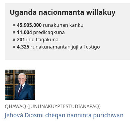
Uganda nacionmanta willakuy
45.905.000
runakunan kanku
11.004
predicaqkuna
201
iñiq t'aqakuna
4.325
runakunamantan jujlla Testigo
QHAWAQ (JUÑUNAKUYPI ESTUDIANAPAQ)
Jehová Diosmi cheqan ñanninta purichiwan