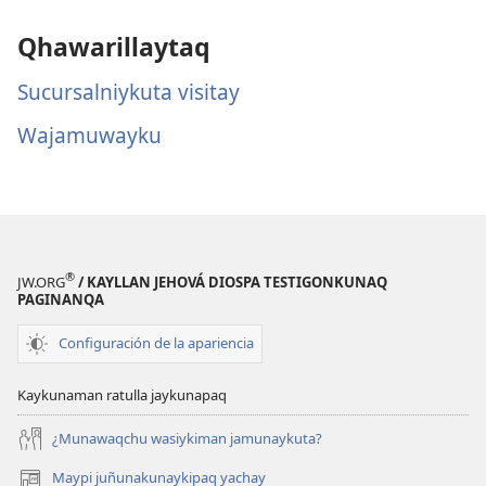
Qhawarillaytaq
Sucursalniykuta visitay
Wajamuwayku
®
JW.ORG
/ KAYLLAN JEHOVÁ DIOSPA TESTIGONKUNAQ
PAGINANQA
Configuración de la apariencia
Kaykunaman ratulla jaykunapaq
¿Munawaqchu wasiykiman jamunaykuta?
Maypi juñunakunaykipaq yachay