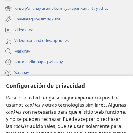
(abre
una
Kinsa p'unchay asamblea maypi aparikunanta yachay
(abre
nueva
una
ventana)
Chayllaraq lloqsimuqkuna
nueva
ventana)
Videokuna
Videos con audiodescripciones
Maskhay
Autoridadkunapaq willakuy
Yanapay
Configuración de privacidad
Donacionta churanapaq
(abre
una
Para que usted tenga la mejor experiencia posible,
nueva
INTERNETPI QELQANCHISKUNA Watchtower™
usamos
cookies
y otras tecnologías similares. Algunas
(abre
ventana)
cookies
son necesarias para que el sitio web funcione,
una
®
JW Hub
nueva
y no se pueden rechazar. Puede aceptar o rechazar
(abre
ventana)
las
cookies
adicionales, que se usan solamente para
una
®
JW Library
nueva