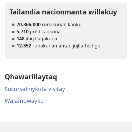
Tailandia nacionmanta willakuy
70.366.000
runakunan kanku
5.710
predicaqkuna
148
iñiq t'aqakuna
12.552
runakunamantan jujlla Testigo
Qhawarillaytaq
Sucursalniykuta visitay
Wajamuwayku