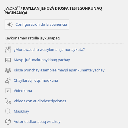
®
JW.ORG
/ KAYLLAN JEHOVÁ DIOSPA TESTIGONKUNAQ
PAGINANQA
Configuración de la apariencia
Kaykunaman ratulla jaykunapaq
¿Munawaqchu wasiykiman jamunaykuta?
Maypi juñunakunaykipaq yachay
(abre
una
Kinsa p'unchay asamblea maypi aparikunanta yachay
(abre
nueva
una
ventana)
Chayllaraq lloqsimuqkuna
nueva
ventana)
Videokuna
Videos con audiodescripciones
Maskhay
Autoridadkunapaq willakuy