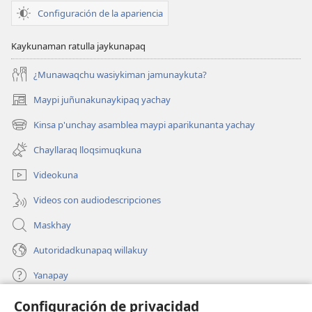
Configuración de la apariencia
Kaykunaman ratulla jaykunapaq
¿Munawaqchu wasiykiman jamunaykuta?
Maypi juñunakunaykipaq yachay
(abre
una
Kinsa p'unchay asamblea maypi aparikunanta yachay
(abre
nueva
una
ventana)
Chayllaraq lloqsimuqkuna
nueva
ventana)
Videokuna
Videos con audiodescripciones
Maskhay
Autoridadkunapaq willakuy
Yanapay
Configuración de privacidad
Donacionta churanapaq