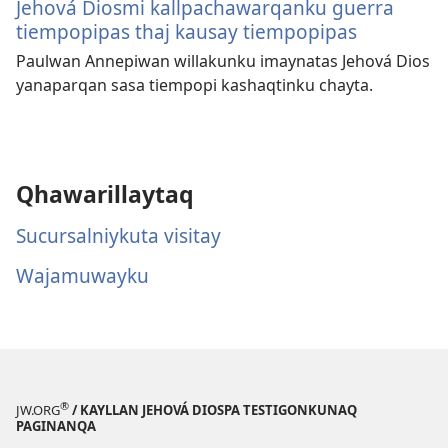
Jehová Diosmi kallpachawarqanku guerra
tiempopipas thaj kausay tiempopipas
Paulwan Annepiwan willakunku imaynatas Jehová Dios
yanaparqan sasa tiempopi kashaqtinku chayta.
Qhawarillaytaq
Sucursalniykuta visitay
Wajamuwayku
®
JW.ORG
/ KAYLLAN JEHOVÁ DIOSPA TESTIGONKUNAQ
PAGINANQA