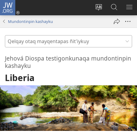
JW.ORG
Sutiykiwan
jaykuy
Direccionpi simi
JW.ORG
QH
(abre
akllay
nisqapi
ME
Mundontinpin kashayku
una
maskhay
nueva
Qelqay
ventana)
otaq
mayqentapas
Jehová Diospa testigonkunaqa mundontinpin
ñit'iykuy
kashayku
Liberia