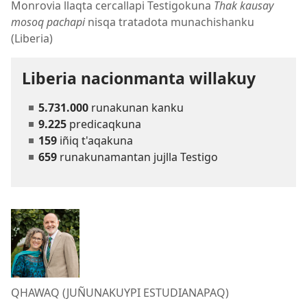
Monrovia llaqta cercallapi Testigokuna
Thak kausay
mosoq pachapi
nisqa tratadota munachishanku
(Liberia)
Liberia nacionmanta willakuy
5.731.000
runakunan kanku
9.225
predicaqkuna
159
iñiq t'aqakuna
659
runakunamantan jujlla Testigo
QHAWAQ (JUÑUNAKUYPI ESTUDIANAPAQ)