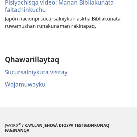
Pisiyachisqa video: Manan Bibliakunata
faltachinkuchu
Japón nacionpi sucursalniykun askha Bibliakunata
ruwamushan runakunaman rakinapaq.
Qhawarillaytaq
Sucursalniykuta visitay
Wajamuwayku
®
JW.ORG
/ KAYLLAN JEHOVÁ DIOSPA TESTIGONKUNAQ
PAGINANQA