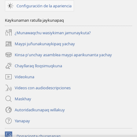
Configuración de la apariencia
Kaykunaman ratulla jaykunapaq
¿Munawaqchu wasiykiman jamunaykuta?
Maypi juñunakunaykipaq yachay
(abre
una
Kinsa p'unchay asamblea maypi aparikunanta yachay
(abre
nueva
una
ventana)
Chayllaraq lloqsimuqkuna
nueva
ventana)
Videokuna
Videos con audiodescripciones
Maskhay
Autoridadkunapaq willakuy
Yanapay
Donacionta churanapaq