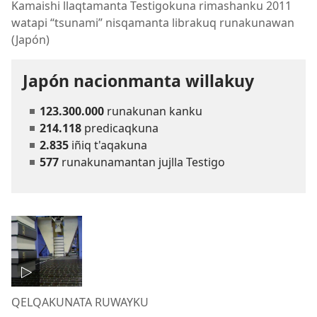
Kamaishi llaqtamanta Testigokuna rimashanku 2011
watapi “tsunami” nisqamanta librakuq runakunawan
(Japón)
Japón nacionmanta willakuy
123.300.000
runakunan kanku
214.118
predicaqkuna
2.835
iñiq t'aqakuna
577
runakunamantan jujlla Testigo
QELQAKUNATA RUWAYKU