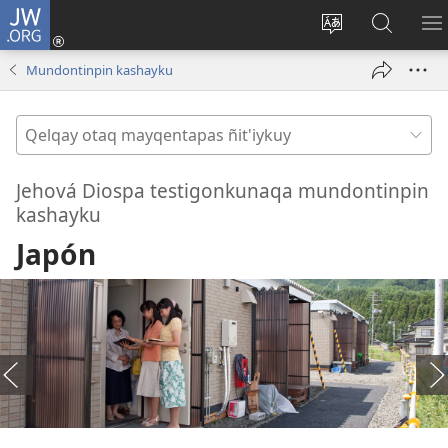
JW.ORG
Sutiykiwan
jaykuy
Direccionpi sim
JW.ORG
Q
(abre
akllay
nisqapi
M
Mundontinpin kashayku
una
maskha
nueva
Qelqay
ventana)
otaq
mayqentapas
Jehová Diospa testigonkunaqa mundontinpin
ñit'iykuy
kashayku
Japón