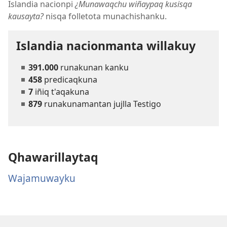
Islandia nacionpi
¿Munawaqchu wiñaypaq kusisqa
kausayta?
nisqa folletota munachishanku.
Islandia nacionmanta willakuy
391.000
runakunan kanku
458
predicaqkuna
7
iñiq t'aqakuna
879
runakunamantan jujlla Testigo
Qhawarillaytaq
Wajamuwayku