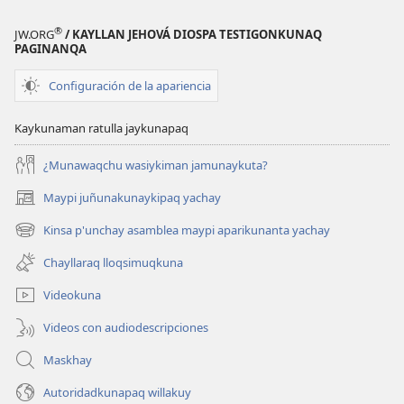
®
JW.ORG
/ KAYLLAN JEHOVÁ DIOSPA TESTIGONKUNAQ
PAGINANQA
Configuración de la apariencia
Kaykunaman ratulla jaykunapaq
¿Munawaqchu wasiykiman jamunaykuta?
Maypi juñunakunaykipaq yachay
(abre
una
Kinsa p'unchay asamblea maypi aparikunanta yachay
(abre
nueva
una
ventana)
Chayllaraq lloqsimuqkuna
nueva
ventana)
Videokuna
Videos con audiodescripciones
Maskhay
Autoridadkunapaq willakuy