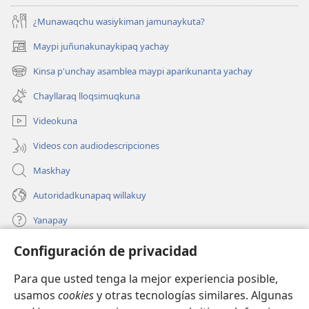
¿Munawaqchu wasiykiman jamunaykuta?
Maypi juñunakunaykipaq yachay
(abre
una
Kinsa p'unchay asamblea maypi aparikunanta yachay
(abre
nueva
una
ventana)
Chayllaraq lloqsimuqkuna
nueva
ventana)
Videokuna
Videos con audiodescripciones
Maskhay
Autoridadkunapaq willakuy
Yanapay
Configuración de privacidad
Donacionta churanapaq
(abre
una
Para que usted tenga la mejor experiencia posible,
nueva
INTERNETPI QELQANCHISKUNA Watchtower™
usamos
cookies
y otras tecnologías similares. Algunas
(abre
ventana)