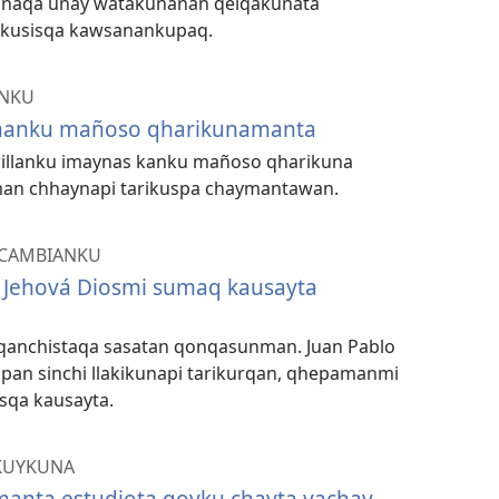
kunaqa unay watakunañan qelqakunata
 kusisqa kawsanankupaq.
ANKU
manku mañoso qharikunamanta
illanku imaynas kanku mañoso qharikuna
man chhaynapi tarikuspa chaymantawan.
 CAMBIANKU
 Jehová Diosmi sumaq kausayta
usqanchistaqa sasatan qonqasunman. Juan Pablo
n sinchi llakikunapi tarikurqan, qhepamanmi
isqa kausayta.
KUYKUNA
manta estudiota qoyku chayta yachay