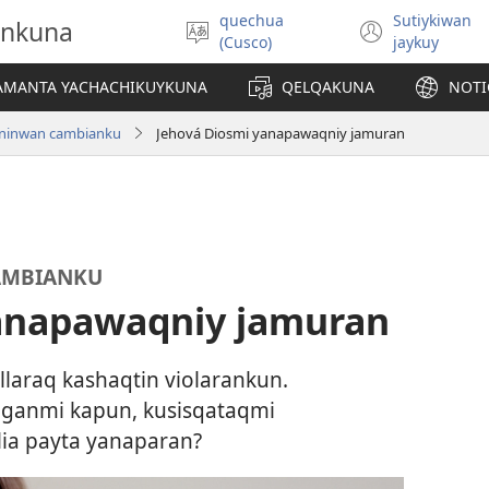
quechua
Sutiykiwan
onkuna
Simita
(abre
(Cusco)
jaykuy
akllay
una
nueva
IAMANTA YACHACHIKUYKUNA
QELQAKUNA
NOTI
ventan
yninwan cambianku
Jehová Diosmi yanapawaqniy jamuran
AMBIANKU
anapawaqniy jamuran
yllaraq kashaqtin violarankun.
ganmi kapun, kusisqataqmi
lia payta yanaparan?