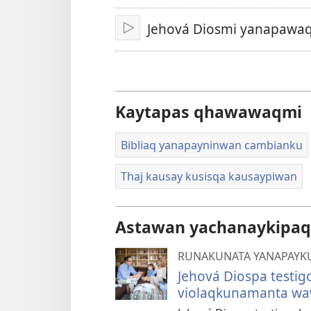
akllanaykipaq
Jehová Diosmi yanapawaq
Qallariy
Kaytapas qhawawaqmi
Bibliaq yanapayninwan cambianku
Thaj kausay kusisqa kausaypiwan
Astawan yachanaykipaq
RUNAKUNATA YANAPAYK
Jehová Diospa testi
violaqkunamanta wa