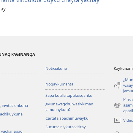
ay.
KUNAQ PAGINANQA
Noticiakuna
Kaykunama
¿Mun
Noqaykumanta
wasi
jamu
Sapa kutilla tapukusqanku
Kinsa
¿Munawaqchu wasiykiman
asam
 invitacionkuna
(abre
jamunaykuta?
apari
una
hachikuykuna
Cartata apachimuwayku
nueva
Vide
ventana)
Sucursalniykuta visitay
 yachanapaq