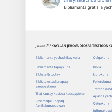
Bibliamanta gratislla yach
®
JW.ORG
/ KAYLLAN JEHOVÁ DIOSPA TESTIGON
Bibliamanta yachachikuykuna
Qelqakuna
Bibliamanta tapuykuna
Biblia
Bibliata Estudiay
Librokuna
Bibliata estudianapaq
Folletokuna
yanapaykuna
Tratadokuna,
Thaj kausay kusisqa kausaypiwan
Ajllasqa yac
Casarasqakunapaq
Qelqakuna
familiakunapaqwan
Juñunakuypi