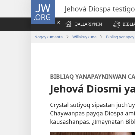
JW.ORG
Jehová Diospa testig
QALLARIYNIN
BIBL
Noqaykumanta
Willakuykuna
Bibliaq yanapa
BIBLIAQ YANAPAYNINWAN C
Jehová Diosmi y
Crystal sutiyoq sipastan juch’u
Chaywanpas payqa Diospa ami
kausashanpas. ¿Imaynatan Bib