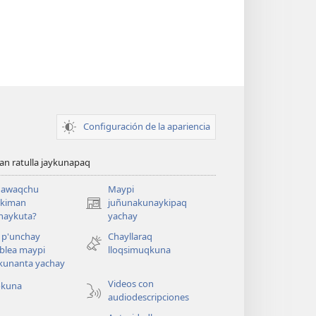
Configuración de la apariencia
n ratulla jaykunapaq
awaqchu
Maypi
ykiman
juñunakunaykipaq
(abre
naykuta?
yachay
una
nueva
 p'unchay
Chayllaraq
ventana)
blea maypi
lloqsimuqkuna
kunanta yachay
Videos con
okuna
audiodescripciones