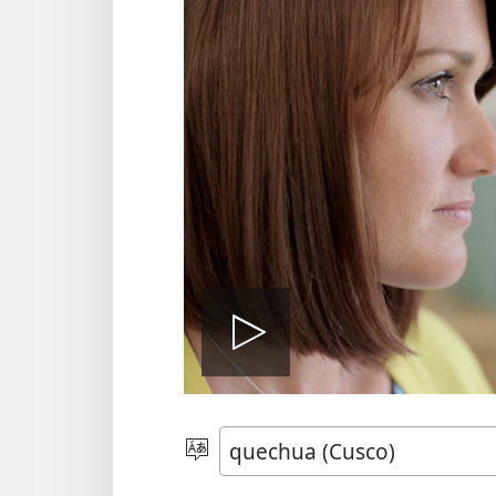
Reproduci
video
Rimasqayki
simita