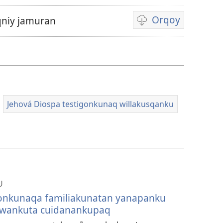
Orqoy
niy jamuran
Videopi
grabasqakunata
horqonaykipaq
Jehová Diospa testigonkunaq willakusqanku
U
gonkunaqa familiakunatan yanapanku
wankuta cuidanankupaq