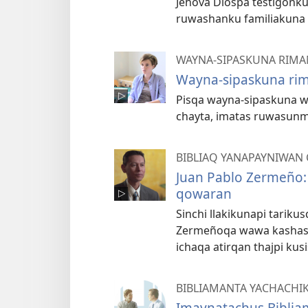
Jehová Diospa testigon
ruwashanku familiakuna
WAYNA-SIPASKUNA RIM
Wayna-sipaskuna ri
Pisqa wayna-sipaskuna w
chayta, imatas ruwasun
BIBLIAQ YANAPAYNIWAN
Juan Pablo Zermeño:
qowaran
Sinchi llakikunapi tarik
Zermeñoqa wawa kashaspa
ichaqa atirqan thajpi kus
BIBLIAMANTA YACHACHI
Imaynatachus Biblia