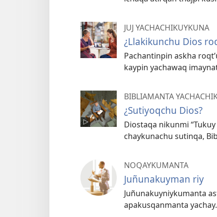
JUJ YACHACHIKUYKUNA
¿Llakikunchu Dios r
Pachantinpin askha roqt
kaypin yachawaq imaynat
BIBLIAMANTA YACHACHI
¿Sutiyoqchu Dios?
Diostaqa nikunmi “Tukuy 
chaykunachu sutinqa, Bibl
NOQAYKUMANTA
Juñunakuyman riy
Juñunakuyniykumanta ast
apakusqanmanta yachay.