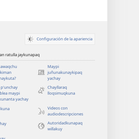
Configuración de la apariencia
n ratulla jaykunapaq
awaqchu
Maypi
ykiman
juñunakunaykipaq
(abre
naykuta?
yachay
una
nueva
 p'unchay
Chayllaraq
ventana)
blea maypi
lloqsimuqkuna
kunanta yachay
Videos con
okuna
audiodescripciones
Autoridadkunapaq
hay
willakuy
pay