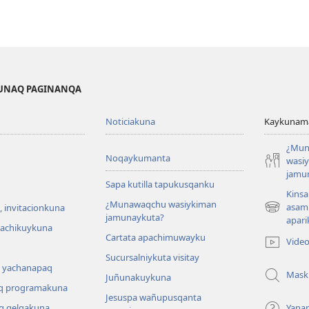
KUNAQ PAGINANQA
Noticiakuna
Kaykunama
¿Mun
Noqaykumanta
wasi
jamu
Sapa kutilla tapukusqanku
Kinsa
¿Munawaqchu wasiykiman
asam
 invitacionkuna
(abre
jamunaykuta?
apari
una
hachikuykuna
Cartata apachimuwayku
nueva
Vide
ventana)
Sucursalniykuta visitay
 yachanapaq
Mask
Juñunakuykuna
q programakuna
Jesuspa wañupusqanta
q qelqakuna
Yana