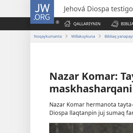
JW.ORG
Jehová Diospa testig
QALLARIYNIN
BIBL
Noqaykumanta
Willakuykuna
Bibliaq yanapa
Nazar Komar: T
maskhasharqani
Nazar Komar hermanota tayta
Diospa llaqtanpin juj sumaq fam