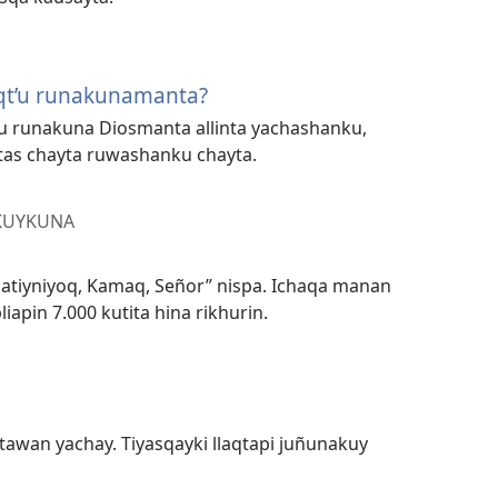
oqt’u runakunamanta?
’u runakuna Diosmanta allinta yachashanku,
as chayta ruwashanku chayta.
KUYKUNA
atiyniyoq, Kamaq, Señor” nispa. Ichaqa manan
iapin 7.000 kutita hina rikhurin.
awan yachay. Tiyasqayki llaqtapi juñunakuy