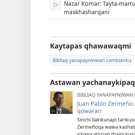
Nazar Komar: Tayta-mam
Qallariy
maskhasharqani
Kaytapas qhawawaqmi
Bibliaq yanapayninwan cambianku
Astawan yachanaykipaq
BIBLIAQ YANAPAYNIWAN
Juan Pablo Zermeño:
qowaran
Sinchi llakikunapi tarik
Zermeñoqa wawa kashaspa
ichaqa atirqan thajpi kus