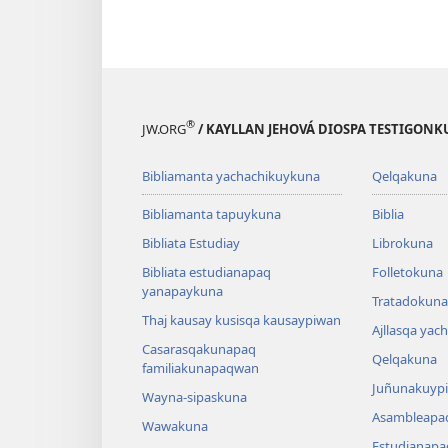
®
JW.ORG
/ KAYLLAN JEHOVÁ DIOSPA TESTIGON
Bibliamanta yachachikuykuna
Qelqakuna
Bibliamanta tapuykuna
Biblia
Bibliata Estudiay
Librokuna
Bibliata estudianapaq
Folletokuna
yanapaykuna
Tratadokuna,
Thaj kausay kusisqa kausaypiwan
Ajllasqa yac
Casarasqakunapaq
Qelqakuna
familiakunapaqwan
Juñunakuypi
Wayna-sipaskuna
Asambleapa
Wawakuna
Estudianapa