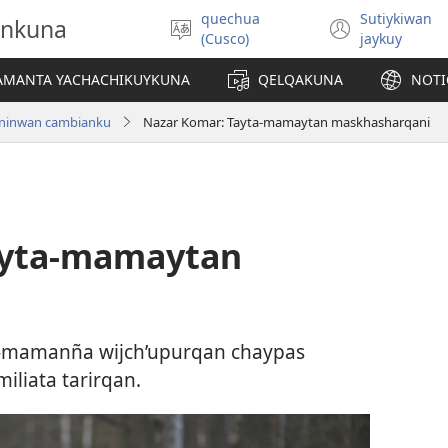
quechua
Sutiykiwan
onkuna
Simita
(abre
(Cusco)
jaykuy
akllay
una
nueva
IAMANTA YACHACHIKUYKUNA
QELQAKUNA
NOTI
ventan
yninwan cambianku
Nazar Komar: Tayta-mamaytan maskhasharqani
ayta-mamaytan
-mamanña wijch’upurqan chaypas
iliata tarirqan.