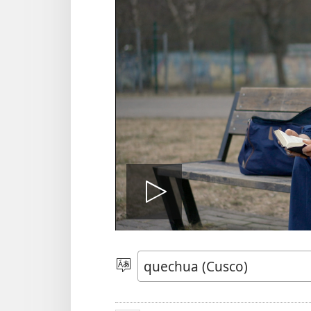
Reproduci
video
Rimasqayki
simita
akllanaykipaq