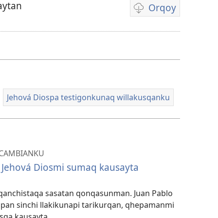
aytan
Orqoy
Videopi
grabasqakunata
horqonaykipaq
Jehová Diospa testigonkunaq willakusqanku
 CAMBIANKU
 Jehová Diosmi sumaq kausayta
usqanchistaqa sasatan qonqasunman. Juan Pablo
n sinchi llakikunapi tarikurqan, qhepamanmi
isqa kausayta.