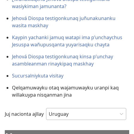
wasiykiman jamunanta?
Jehová Diospa testigonkunaq juñunakunanku
wasita maskhay
Kaypin yachanki jamuq watapi ima p’unchaychus
Jesuspa wañupusqanta yuyarisaqku chayta
Jehová Diospa testigonkunaq kinsa p’unchay
asambleanman rinaykipaq maskhay
Sucursalniykuta visitay
Qelqamuwayku otaq wajamuwayku uranpi kaq
willakuypa nisqanman jina
Juj nacionta ajllay