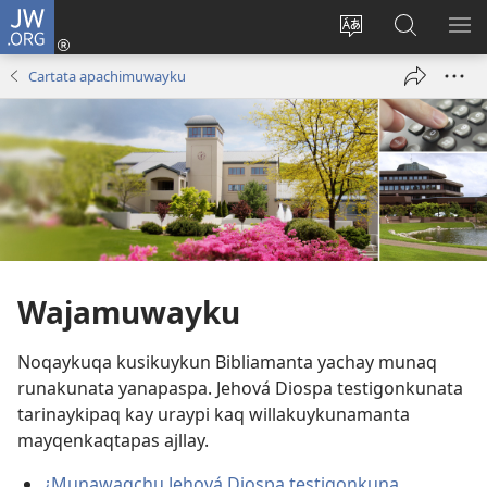
JW.ORG
Sutiykiwan
jaykuy
Direccionpi simi
JW.ORG
QH
(abre
akllay
nisqapi
ME
Cartata apachimuwayku
una
maskhay
nueva
ventana)
Wajamuwayku
Noqaykuqa kusikuykun Bibliamanta yachay munaq
runakunata yanapaspa. Jehová Diospa testigonkunata
tarinaykipaq kay uraypi kaq willakuykunamanta
mayqenkaqtapas ajllay.
¿Munawaqchu Jehová Diospa testigonkuna