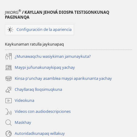
®
JW.ORG
/ KAYLLAN JEHOVÁ DIOSPA TESTIGONKUNAQ
PAGINANQA
Configuración de la apariencia
Kaykunaman ratulla jaykunapaq
¿Munawaqchu wasiykiman jamunaykuta?
Maypi juñunakunaykipaq yachay
(abre
una
Kinsa p'unchay asamblea maypi aparikunanta yachay
(abre
nueva
una
ventana)
Chayllaraq lloqsimuqkuna
nueva
ventana)
Videokuna
Videos con audiodescripciones
Maskhay
Autoridadkunapaq willakuy