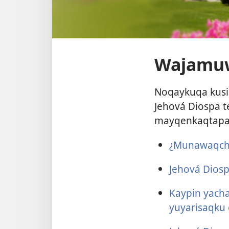
Wajamu
Noqaykuqa kusi
Jehová Diospa t
mayqenkaqtapas 
¿Munawaqchu
Jehová Dios
Kaypin yach
yuyarisaqku 