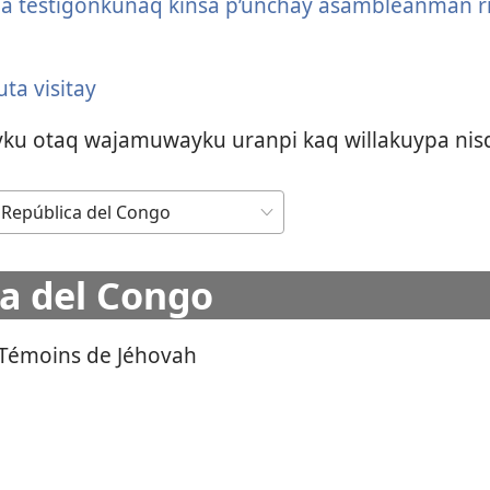
pa testigonkunaq kinsa p’unchay asambleanman r
ta visitay
u otaq wajamuwayku uranpi kaq willakuypa nis
a del Congo
 Témoins de Jéhovah