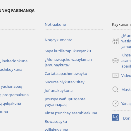
KUNAQ PAGINANQA
Noticiakuna
Kaykunama
¿Mun
Noqaykumanta
wasi
jamu
Sapa kutilla tapukusqanku
Kinsa
¿Munawaqchu wasiykiman
asam
 invitacionkuna
(abre
jamunaykuta?
apari
una
hachikuykuna
Cartata apachimuwayku
nueva
Vide
ventana)
Sucursalniykuta visitay
 yachanapaq
Mask
Juñunakuykuna
q programakuna
Jesuspa wañupusqanta
q qelqakuna
Yana
yuyarinapaq
kuna
Kinsa p’unchay asambleakuna
Don
(abre
Ruwasqayku
una
Willakuykuna