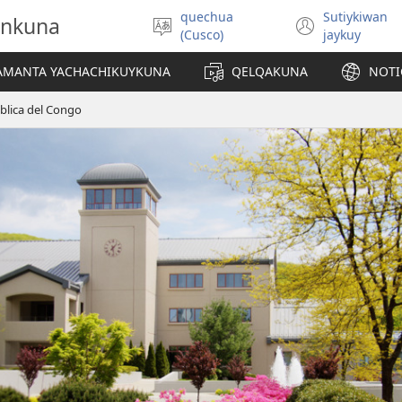
quechua
Sutiykiwan
onkuna
Simita
(abre
(Cusco)
jaykuy
akllay
una
nueva
IAMANTA YACHACHIKUYKUNA
QELQAKUNA
NOTI
ventan
blica del Congo