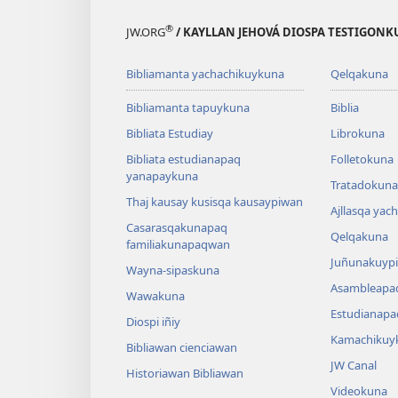
®
JW.ORG
/ KAYLLAN JEHOVÁ DIOSPA TESTIGON
Bibliamanta yachachikuykuna
Qelqakuna
Bibliamanta tapuykuna
Biblia
Bibliata Estudiay
Librokuna
Bibliata estudianapaq
Folletokuna
yanapaykuna
Tratadokuna,
Thaj kausay kusisqa kausaypiwan
Ajllasqa yac
Casarasqakunapaq
Qelqakuna
familiakunapaqwan
Juñunakuypi
Wayna-sipaskuna
Asambleapa
Wawakuna
Estudianapa
Diospi iñiy
Kamachikuy
Bibliawan cienciawan
JW Canal
Historiawan Bibliawan
Videokuna