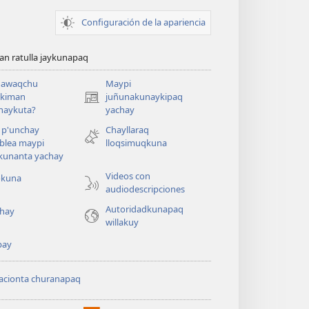
Configuración de la apariencia
n ratulla jaykunapaq
awaqchu
Maypi
ykiman
juñunakunaykipaq
(abre
naykuta?
yachay
una
nueva
 p'unchay
Chayllaraq
ventana)
blea maypi
lloqsimuqkuna
kunanta yachay
Videos con
okuna
audiodescripciones
Autoridadkunapaq
hay
willakuy
pay
acionta churanapaq