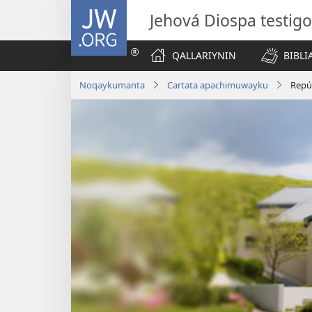
JW.ORG
Jehová Diospa testig
QALLARIYNIN
BIBL
Noqaykumanta
Cartata apachimuwayku
Repú