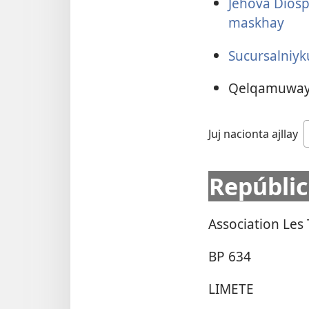
Jehová Dios
maskhay
Sucursalniyku
Qelqamuwayk
Juj nacionta ajllay
Repúblic
Association Les
BP 634
LIMETE