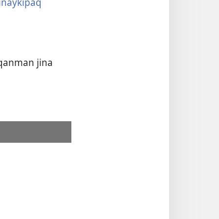
inaykipaq
qanman jina