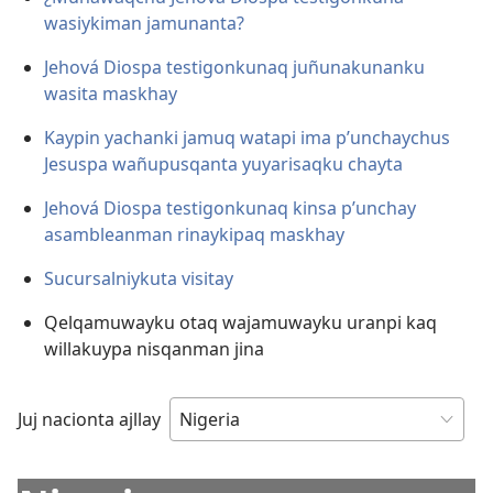
wasiykiman jamunanta?
Jehová Diospa testigonkunaq juñunakunanku
wasita maskhay
Kaypin yachanki jamuq watapi ima p’unchaychus
Jesuspa wañupusqanta yuyarisaqku chayta
Jehová Diospa testigonkunaq kinsa p’unchay
asambleanman rinaykipaq maskhay
Sucursalniykuta visitay
Qelqamuwayku otaq wajamuwayku uranpi kaq
willakuypa nisqanman jina
Juj nacionta ajllay