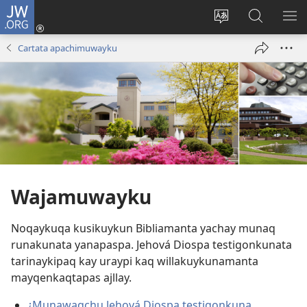
JW.ORG
Sutiykiwan
jaykuy
Direccionpi simi
JW.ORG
QH
(abre
akllay
nisqapi
ME
Cartata apachimuwayku
una
maskhay
nueva
ventana)
Wajamuwayku
Noqaykuqa kusikuykun Bibliamanta yachay munaq
runakunata yanapaspa. Jehová Diospa testigonkunata
tarinaykipaq kay uraypi kaq willakuykunamanta
mayqenkaqtapas ajllay.
¿Munawaqchu Jehová Diospa testigonkuna