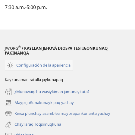
7:30 a.m.-5:00 p.m.
®
JW.ORG
/ KAYLLAN JEHOVÁ DIOSPA TESTIGONKUNAQ
PAGINANQA
Configuración de la apariencia
Kaykunaman ratulla jaykunapaq
¿Munawaqchu wasiykiman jamunaykuta?
Maypi juñunakunaykipaq yachay
(abre
una
Kinsa p'unchay asamblea maypi aparikunanta yachay
(abre
nueva
una
ventana)
Chayllaraq lloqsimuqkuna
nueva
ventana)