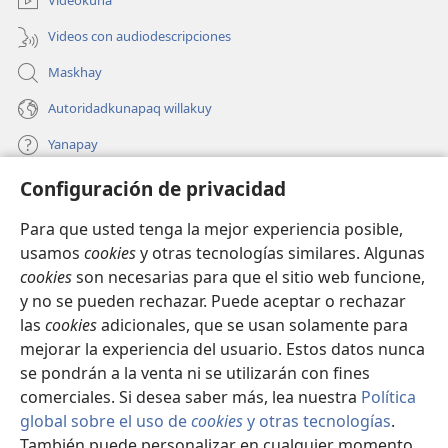
Videokuna
Videos con audiodescripciones
Maskhay
Autoridadkunapaq willakuy
Yanapay
Configuración de privacidad
Donacionta churanapaq
(abre
una
Para que usted tenga la mejor experiencia posible,
nueva
INTERNETPI QELQANCHISKUNA Watchtower™
usamos
cookies
y otras tecnologías similares. Algunas
(abre
ventana)
cookies
son necesarias para que el sitio web funcione,
una
®
JW Hub
nueva
y no se pueden rechazar. Puede aceptar o rechazar
(abre
ventana)
las
cookies
adicionales, que se usan solamente para
una
®
JW Library
nueva
mejorar la experiencia del usuario. Estos datos nunca
ventana)
se pondrán a la venta ni se utilizarán con fines
comerciales. Si desea saber más, lea nuestra
Política
global sobre el uso de
cookies
y otras tecnologías
.
Copyright
© 2026 Watch Tower Bible and Tract Society of Pennsylvania.
También puede personalizar en cualquier momento