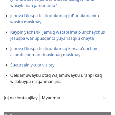
wasiykiman jamunanta?
Jehová Diospa testigonkunaq juñunakunanku
wasita maskhay
Kaypin yachanki jamuq watapi ima p’unchaychus
Jesuspa wañupusqanta yuyarisaqku chayta
Jehová Diospa testigonkunaq kinsa p’unchay
asambleanman rinaykipaq maskhay
Sucursalniykuta visitay
Qelqamuwayku otaq wajamuwayku uranpi kaq
willakuypa nisqanman jina
Juj nacionta ajllay