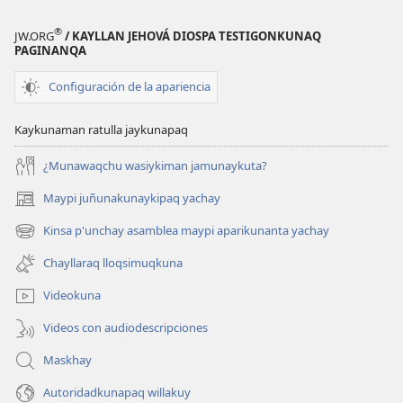
®
JW.ORG
/ KAYLLAN JEHOVÁ DIOSPA TESTIGONKUNAQ
PAGINANQA
Configuración de la apariencia
Kaykunaman ratulla jaykunapaq
¿Munawaqchu wasiykiman jamunaykuta?
Maypi juñunakunaykipaq yachay
(abre
una
Kinsa p'unchay asamblea maypi aparikunanta yachay
(abre
nueva
una
ventana)
Chayllaraq lloqsimuqkuna
nueva
ventana)
Videokuna
Videos con audiodescripciones
Maskhay
Autoridadkunapaq willakuy