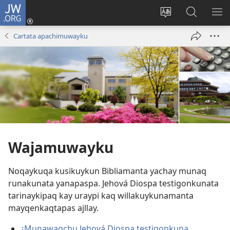
JW.ORG
Sutiykiwan
jaykuy
Direccionpi simi
JW.ORG
QH
(abre
akllay
nisqapi
ME
Cartata apachimuwayku
una
maskhay
nueva
ventana)
Wajamuwayku
Noqaykuqa kusikuykun Bibliamanta yachay munaq
runakunata yanapaspa. Jehová Diospa testigonkunata
tarinaykipaq kay uraypi kaq willakuykunamanta
mayqenkaqtapas ajllay.
¿Munawaqchu Jehová Diospa testigonkuna