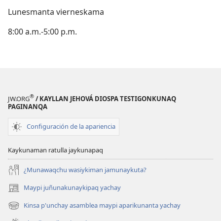
Lunesmanta vierneskama
8:00 a.m.-5:00 p.m.
®
JW.ORG
/ KAYLLAN JEHOVÁ DIOSPA TESTIGONKUNAQ
PAGINANQA
Configuración de la apariencia
Kaykunaman ratulla jaykunapaq
¿Munawaqchu wasiykiman jamunaykuta?
Maypi juñunakunaykipaq yachay
(abre
una
Kinsa p'unchay asamblea maypi aparikunanta yachay
(abre
nueva
una
ventana)