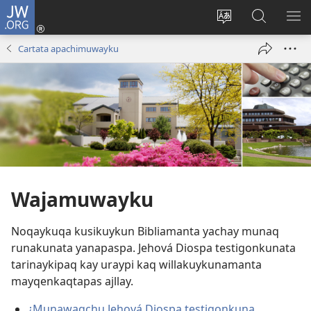
JW.ORG
Sutiykiwan
jaykuy
Direccionpi simi
JW.ORG
QH
(abre
akllay
nisqapi
ME
Cartata apachimuwayku
una
maskhay
nueva
ventana)
Wajamuwayku
Noqaykuqa kusikuykun Bibliamanta yachay munaq
runakunata yanapaspa. Jehová Diospa testigonkunata
tarinaykipaq kay uraypi kaq willakuykunamanta
mayqenkaqtapas ajllay.
¿Munawaqchu Jehová Diospa testigonkuna