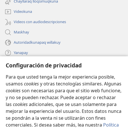
Chayllaraq lloqsimuqkuna
nueva
ventana)
Videokuna
Videos con audiodescripciones
Maskhay
Autoridadkunapaq willakuy
Yanapay
Configuración de privacidad
Donacionta churanapaq
(abre
una
Para que usted tenga la mejor experiencia posible,
nueva
INTERNETPI QELQANCHISKUNA Watchtower™
usamos
cookies
y otras tecnologías similares. Algunas
(abre
ventana)
cookies
son necesarias para que el sitio web funcione,
una
®
JW Hub
nueva
y no se pueden rechazar. Puede aceptar o rechazar
(abre
ventana)
las
cookies
adicionales, que se usan solamente para
una
®
JW Library
nueva
mejorar la experiencia del usuario. Estos datos nunca
ventana)
se pondrán a la venta ni se utilizarán con fines
comerciales. Si desea saber más, lea nuestra
Política