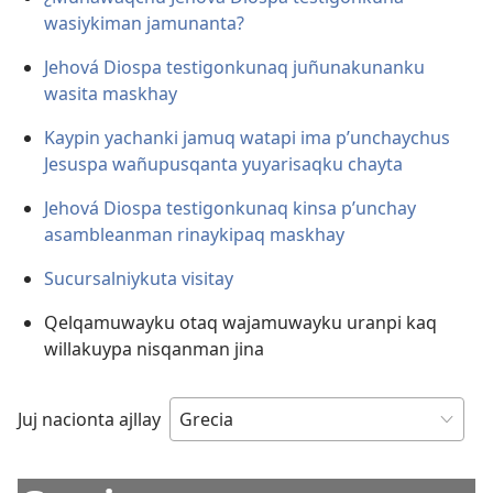
wasiykiman jamunanta?
Jehová Diospa testigonkunaq juñunakunanku
wasita maskhay
Kaypin yachanki jamuq watapi ima p’unchaychus
Jesuspa wañupusqanta yuyarisaqku chayta
Jehová Diospa testigonkunaq kinsa p’unchay
asambleanman rinaykipaq maskhay
Sucursalniykuta visitay
Qelqamuwayku otaq wajamuwayku uranpi kaq
willakuypa nisqanman jina
Juj nacionta ajllay