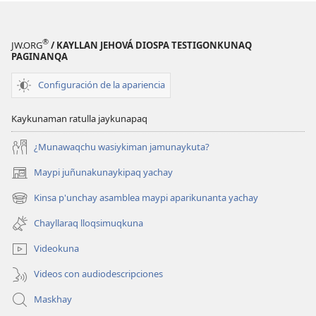
®
JW.ORG
/ KAYLLAN JEHOVÁ DIOSPA TESTIGONKUNAQ
PAGINANQA
Configuración de la apariencia
Kaykunaman ratulla jaykunapaq
¿Munawaqchu wasiykiman jamunaykuta?
Maypi juñunakunaykipaq yachay
(abre
una
Kinsa p'unchay asamblea maypi aparikunanta yachay
(abre
nueva
una
ventana)
Chayllaraq lloqsimuqkuna
nueva
ventana)
Videokuna
Videos con audiodescripciones
Maskhay