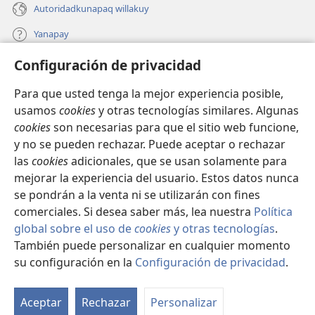
Autoridadkunapaq willakuy
Yanapay
Configuración de privacidad
Donacionta churanapaq
(abre
una
Para que usted tenga la mejor experiencia posible,
nueva
INTERNETPI QELQANCHISKUNA Watchtower™
usamos
cookies
y otras tecnologías similares. Algunas
(abre
ventana)
cookies
son necesarias para que el sitio web funcione,
una
®
JW Hub
nueva
y no se pueden rechazar. Puede aceptar o rechazar
(abre
ventana)
las
cookies
adicionales, que se usan solamente para
una
®
JW Library
nueva
mejorar la experiencia del usuario. Estos datos nunca
ventana)
se pondrán a la venta ni se utilizarán con fines
comerciales. Si desea saber más, lea nuestra
Política
global sobre el uso de
cookies
y otras tecnologías
.
Copyright
© 2026 Watch Tower Bible and Tract Society of Pennsylvania.
También puede personalizar en cualquier momento
IMATAN RUWAWAQ IMATAN MANA
|
DATOSKUNATA
su configuración en la
Configuración de privacidad
.
WAQAYCHASQAYKUMANTA
|
CONFIGURACIÓN DE PRIVACIDAD
Aceptar
Rechazar
Personalizar