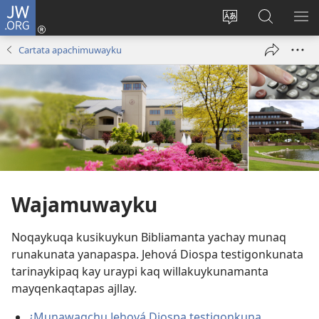
JW.ORG
Sutiykiwan
jaykuy
Direccionpi simi
JW.ORG
QH
(abre
akllay
nisqapi
ME
Cartata apachimuwayku
una
maskhay
nueva
ventana)
Wajamuwayku
Noqaykuqa kusikuykun Bibliamanta yachay munaq
runakunata yanapaspa. Jehová Diospa testigonkunata
tarinaykipaq kay uraypi kaq willakuykunamanta
mayqenkaqtapas ajllay.
¿Munawaqchu Jehová Diospa testigonkuna