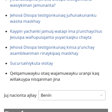
wasiykiman jamunanta?
Jehová Diospa testigonkunaq juñunakunanku
wasita maskhay
Kaypin yachanki jamuq watapi ima p’unchaychus
Jesuspa wañupusqanta yuyarisaqku chayta
Jehová Diospa testigonkunaq kinsa p’unchay
asambleanman rinaykipaq maskhay
Sucursalniykuta visitay
Qelqamuwayku otaq wajamuwayku uranpi kaq
willakuypa nisqanman jina
Juj nacionta ajllay