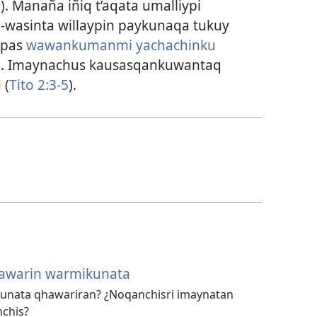
1
). Manaña iñiq t’aqata umalliypi
-wasinta willaypin paykunaqa tukuy
apas
wawankumanmi yachachinku
). Imaynachus kausasqankuwantaq
 (
Tito 2:3-5
).
awarin warmikunata
unata qhawariran? ¿Noqanchisri imaynatan
chis?