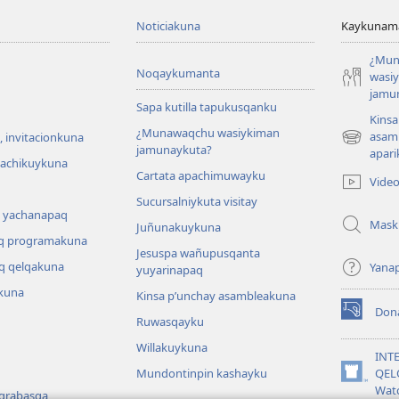
Noticiakuna
Kaykunama
¿Mun
Noqaykumanta
wasi
jamu
Sapa kutilla tapukusqanku
Kinsa
¿Munawaqchu wasiykiman
asam
 invitacionkuna
(abre
jamunaykuta?
apari
una
hachikuykuna
Cartata apachimuwayku
nueva
Vide
ventana)
Sucursalniykuta visitay
 yachanapaq
Mask
Juñunakuykuna
q programakuna
Jesuspa wañupusqanta
q qelqakuna
Yana
yuyarinapaq
kuna
Kinsa p’unchay asambleakuna
Don
(abre
Ruwasqayku
una
Willakuykuna
nueva
INT
ventana)
Mundontinpin kashayku
QEL
(abre
Wat
 grabasqa
una