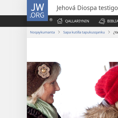
JW.ORG
Jehová Diospa testig
QALLARIYNIN
BIBL
Noqaykumanta
Sapa kutilla tapukusqanku
¿Y