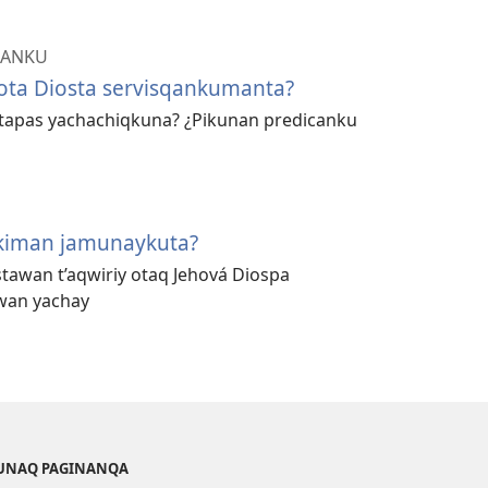
QANKU
ota Diosta servisqankumanta?
otapas yachachiqkuna? ¿Pikunan predicanku
kiman jamunaykuta?
stawan t’aqwiriy otaq Jehová Diospa
wan yachay
KUNAQ PAGINANQA