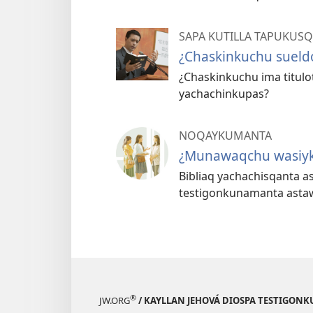
SAPA KUTILLA TAPUKUS
¿Chaskinkuchu sueld
¿Chaskinkuchu ima titul
yachachinkupas?
NOQAYKUMANTA
¿Munawaqchu wasiy
Bibliaq yachachisqanta a
testigonkunamanta asta
®
JW.ORG
/ KAYLLAN JEHOVÁ DIOSPA TESTIGON