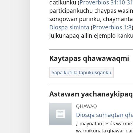
qatikunku (
Proverbios 31:10-3
participankuchu chaypas wasin
sonqowan purinku, chaymant
Diospa siminta
(
Proverbios 1:8
jujkunapaq allin ejemplo kanku
Kaytapas qhawawaqmi
Sapa kutilla tapukusqanku
Astawan yachanaykipaq
QHAWAQ
Diosqa sumaqtan qh
¿Imaynatan Jesús warmik
warmikunata qhawarinan