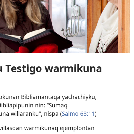
u Testigo warmikuna
igokunan Bibliamantaqa yachachiyku,
ibliapipunin nin: “Sumaq
na willaranku”, nispa (
Salmo 68:11
)
 willasqan warmikunaq ejemplontan