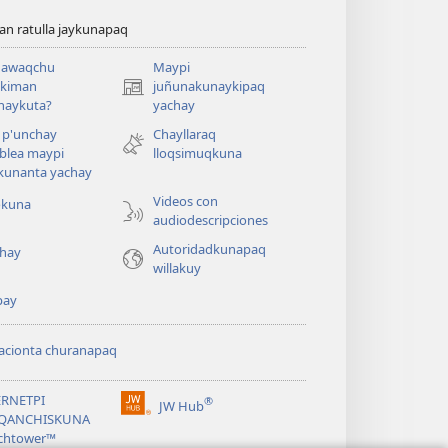
n ratulla jaykunapaq
awaqchu
Maypi
ykiman
juñunakunaykipaq
(abre
naykuta?
yachay
una
nueva
 p'unchay
Chayllaraq
ventana)
blea maypi
lloqsimuqkuna
kunanta yachay
Videos con
okuna
audiodescripciones
Autoridadkunapaq
hay
willakuy
pay
acionta churanapaq
ERNETPI
®
JW Hub
(abre
QANCHISKUNA
una
chtower™