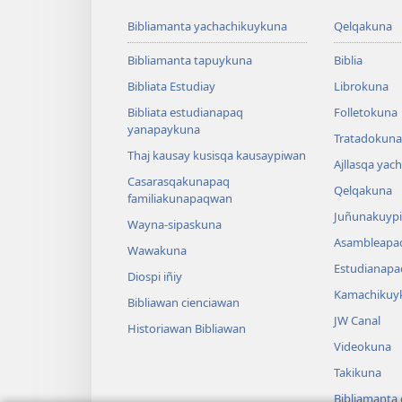
Bibliamanta yachachikuykuna
Qelqakuna
Bibliamanta tapuykuna
Biblia
Bibliata Estudiay
Librokuna
Bibliata estudianapaq
Folletokuna
yanapaykuna
Tratadokuna,
Thaj kausay kusisqa kausaypiwan
Ajllasqa yac
Casarasqakunapaq
Qelqakuna
familiakunapaqwan
Juñunakuypi
Wayna-sipaskuna
Asambleapa
Wawakuna
Estudianapa
Diospi iñiy
Kamachikuy
Bibliawan cienciawan
JW Canal
Historiawan Bibliawan
Videokuna
Takikuna
Bibliamanta