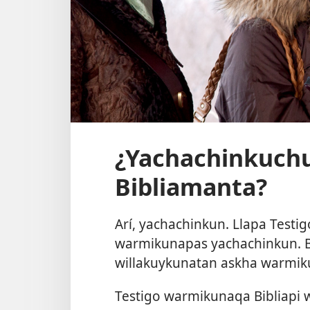
¿Yachachinkuch
Bibliamanta?
Arí, yachachinkun. Llapa Test
warmikunapas yachachinkun. B
willakuykunatan askha warmiku
Testigo warmikunaqa Bibliapi