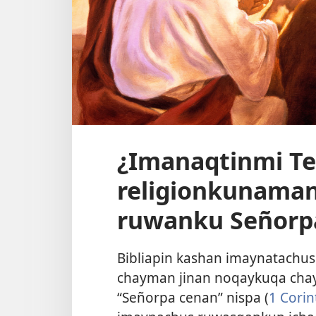
¿Imanaqtinmi Te
religionkunaman
ruwanku Señorp
Bibliapin kashan imaynatachus
chayman jinan noqaykuqa chay
“Señorpa cenan” nispa (
1 Corin