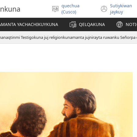
quechua
Sutiykiwan
onkuna
Simita
(abre
(Cusco)
jaykuy
akllay
una
nueva
IAMANTA YACHACHIKUYKUNA
QELQAKUNA
NOTI
ventan
manaqtinmi Testigokuna juj religionkunamanta jujnirayta ruwanku Señorpa