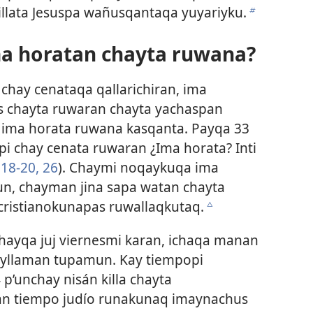
illata Jesuspa wañusqantaqa yuyariyku.
b
ma horatan chayta ruwana?
chay cenataqa qallarichiran, ima
s chayta ruwaran chayta yachaspan
 ima horata ruwana kasqanta. Payqa 33
api chay cenata ruwaran ¿Ima horata? Inti
18-20,
26
). Chaymi noqaykuqa ima
, chayman jina sapa watan chayta
ristianokunapas ruwallaqkutaq.
c
nchayqa juj viernesmi karan, ichaqa manan
yllaman tupamun. Kay tiempopi
’unchay nisán killa chayta
 tiempo judío runakunaq imaynachus