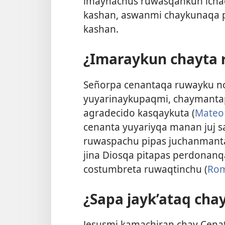
imaynachus ruwasqankun icha
kashan, aswanmi chaykunaqa 
kashan.
¿Imaraykun chayta
Señorpa cenantaqa ruwayku n
yuyarinaykupaqmi, chaymantap
agradecido kasqaykuta (
Mateo 
cenanta yuyariyqa manan juj 
ruwaspachu pipas juchanmant
jina Diosqa pitapas perdonanqa
costumbreta ruwaqtinchu (
Rom
¿Sapa jayk’ataq cha
Jesusmi kamachiran chay Cen