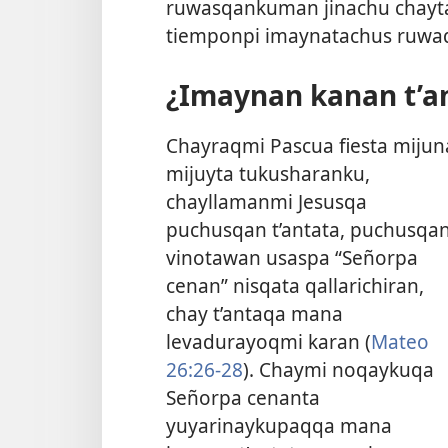
ruwasqankuman jinachu chayt
tiemponpi imaynatachus ruwa
¿Imaynan kanan t’a
Chayraqmi Pascua fiesta mijun
mijuyta tukusharanku,
chayllamanmi Jesusqa
puchusqan t’antata, puchusqa
vinotawan usaspa “Señorpa
cenan” nisqata qallarichiran,
chay t’antaqa mana
levadurayoqmi karan (
Mateo
26:26-28
). Chaymi noqaykuqa
Señorpa cenanta
yuyarinaykupaqqa mana