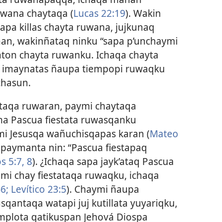
uwana chaytaqa (
Lucas 22:19
). Wakin
pa killas chayta ruwana, jujkunaq
an, wakinñataq ninku “sapa p’unchaymi
aton chayta ruwanku. Ichaqa chayta
a imaynatas ñaupa tiempopi ruwaqku
chasun.
taqa ruwaran, paymi chaytaqa
kuna Pascua fiestata ruwasqanku
mi Jesusqa wañuchisqapas karan (
Mateo
 paymanta nin: “Pascua fiestapaq
s 5:7, 8
). ¿Ichaqa sapa jayk’ataq Pascua
nmi chay fiestataqa ruwaqku, ichaqa
6;
Levítico 23:5
). Chaymi ñaupa
qantaqa watapi juj kutillata yuyariqku,
mplota qatikuspan Jehová Diospa