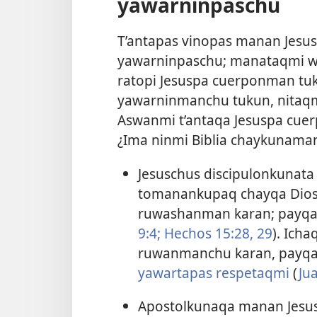
yawarninpaschu
T’antapas vinopas manan Jesu
yawarninpaschu; manataqmi wa
ratopi Jesuspa cuerponman tuk
yawarninmanchu tukun, nitaqm
Aswanmi t’antaqa Jesuspa cue
¿Ima ninmi Biblia chaykunama
Jesuschus discipulonkunat
tomanankupaq chayqa Dios
ruwashanman karan; payqa 
9:4;
Hechos 15:28, 29
). Ich
ruwanmanchu karan, payqa 
yawartapas respetaqmi
(
Ju
Apostolkunaqa manan Jesu