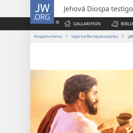
JW.ORG
Jehová Diospa testig
QALLARIYNIN
BIBL
Noqaykumanta
Sapa kutilla tapukusqanku
¿I