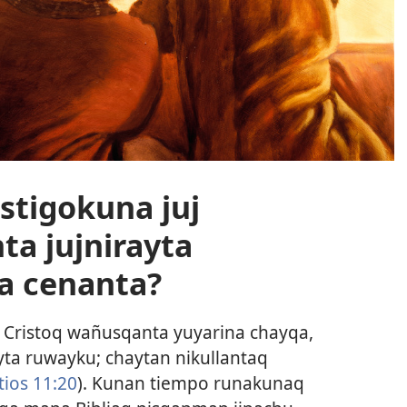
stigokuna juj
ta jujnirayta
a cenanta?
 Cristoq wañusqanta yuyarina chayqa,
ta ruwayku; chaytan nikullantaq
tios 11:20
). Kunan tiempo runakunaq