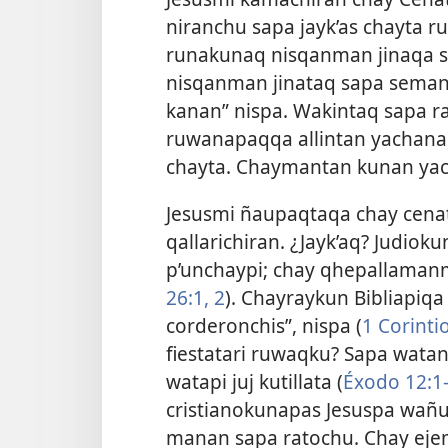
niranchu sapa jayk’as chayta r
runakunaq nisqanman jinaqa sa
nisqanman jinataq sapa seman
kanan” nispa. Wakintaq sapa r
ruwanapaqqa allintan yachan
chayta. Chaymantan kunan ya
Jesusmi ñaupaqtaqa chay cena
qallarichiran. ¿Jayk’aq? Judio
p’unchaypi; chay qhepallaman
26:1, 2
). Chayraykun Bibliapiqa
corderonchis”, nispa (
1 Corintio
fiestatari ruwaqku? Sapa wata
watapi juj kutillata (
Éxodo 12:1-
cristianokunapas Jesuspa wañus
manan sapa ratochu. Chay eje