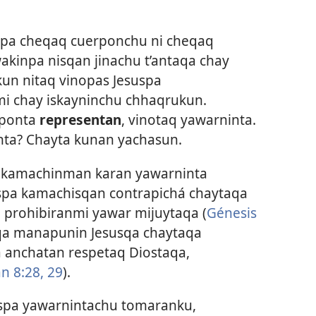
spa cheqaq cuerponchu ni cheqaq
kinpa nisqan jinachu t’antaqa chay
un nitaq vinopas Jesuspa
i chay iskayninchu chhaqrukun.
rponta
representan
, vinotaq yawarninta.
nta? Chayta kunan yachasun.
a kamachinman karan yawarninta
pa kamachisqan contrapichá chaytaqa
prohibiranmi yawar mijuytaqa (
Génesis
aqa manapunin Jesusqa chaytaqa
anchatan respetaq Diostaqa,
an 8:28, 29
).
spa yawarnintachu tomaranku,