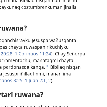
qa mana Bibliaq nisqanman jinachu
paykunaq costumbrenkuman jinalla
 ruwana?
oqanchisrayku Jesuspa wañusqanta
as chayta ruwaspan rikuchiyku
20:28;
1 Corintios 11:24
). Chay Señorpa
sacramentochu, manataqmi chayta
a perdonasqa kanqa.
Bibliaq nisqan
a
 Jesuspi iñillaqtinmi, manan ima
anos 3:25;
1 Juan 2:1, 2
).
ytari ruwana?
ata ruwanapaqqa, ichaqa manan