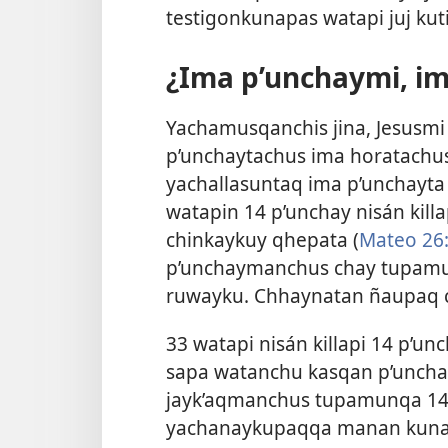
testigonkunapas watapi juj kut
¿Ima p’unchaymi, i
Yachamusqanchis jina, Jesusmi 
p’unchaytachus ima horatachu
yachallasuntaq ima p’unchayta
watapin 14 p’unchay nisán kill
chinkaykuy qhepata (
Mateo 26:
p’unchaymanchus chay tupamun
ruwayku. Chhaynatan ñaupaq c
33 watapi nisán killapi 14 p’u
sapa watanchu kasqan p’uncha
jayk’aqmanchus tupamunqa 14 p
yachanaykupaqqa manan kunan