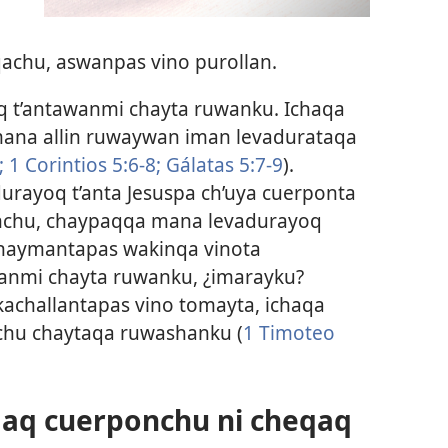
chu, aswanpas vino purollan.
q t’antawanmi chayta ruwanku. Ichaqa
 mana allin ruwaywan iman levadurataqa
;
1 Corintios 5:6-8;
Gálatas 5:7-9
).
rayoq t’anta Jesuspa ch’uya cuerponta
nchu, chaypaqqa mana levadurayoq
Chaymantapas wakinqa vinota
nmi chayta ruwanku, ¿imarayku?
kachallantapas vino tomayta, ichaqa
chu chaytaqa ruwashanku (
1 Timoteo
aq cuerponchu ni cheqaq