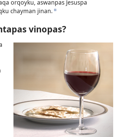
aqa orqoyku, aswanpas Jesuspa
qku chayman jinan.
d
ntapas vinopas?
a
n