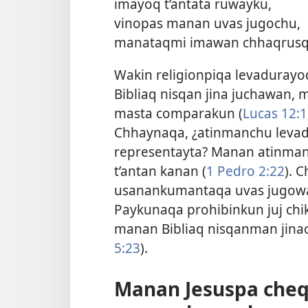
imayoq t’antata ruwayku,
vinopas manan uvas jugochu,
manataqmi imawan chhaqrusqa
Wakin religionpiqa levadurayo
Bibliaq nisqan jina juchawan,
masta comparakun (
Lucas 12:1
Chhaynaqa, ¿atinmanchu levadu
representayta? Manan atinma
t’antan kanan (
1 Pedro 2:22
). 
usanankumantaqa uvas jugowa
Paykunaqa prohibinkun juj chi
manan Bibliaq nisqanman jina
5:23
).
Manan Jesuspa cheq