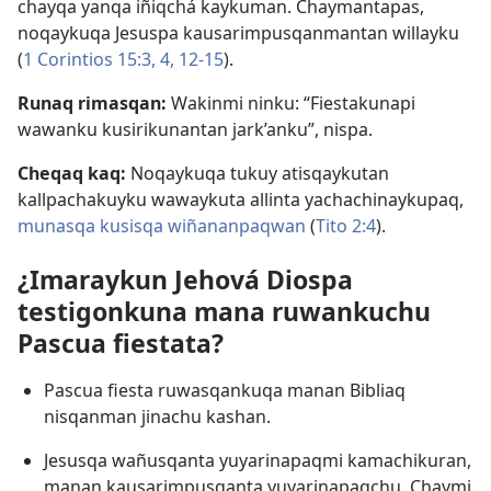
chayqa yanqa iñiqchá kaykuman. Chaymantapas,
noqaykuqa Jesuspa kausarimpusqanmantan willayku
(
1 Corintios 15:3, 4,
12-15
).
Runaq rimasqan:
Wakinmi ninku: “Fiestakunapi
wawanku kusirikunantan jark’anku”, nispa.
Cheqaq kaq:
Noqaykuqa tukuy atisqaykutan
kallpachakuyku wawaykuta allinta yachachinaykupaq,
munasqa kusisqa wiñananpaqwan
(
Tito 2:4
).
¿Imaraykun Jehová Diospa
testigonkuna mana ruwankuchu
Pascua fiestata?
Pascua fiesta ruwasqankuqa manan Bibliaq
nisqanman jinachu kashan.
Jesusqa wañusqanta yuyarinapaqmi kamachikuran,
manan kausarimpusqanta yuyarinapaqchu. Chaymi