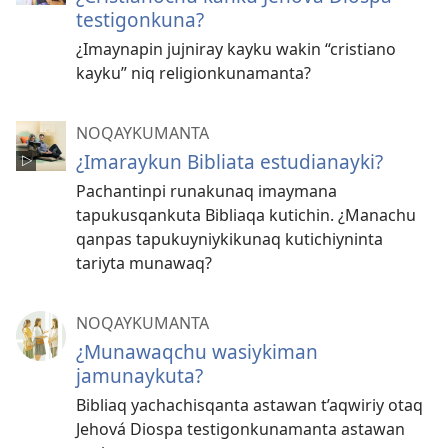
testigonkuna?
¿Imaynapin jujniray kayku wakin “cristiano
kayku” niq religionkunamanta?
NOQAYKUMANTA
¿Imaraykun Bibliata estudianayki?
Pachantinpi runakunaq imaymana
tapukusqankuta Bibliaqa kutichin. ¿Manachu
qanpas tapukuyniykikunaq kutichiyninta
tariyta munawaq?
NOQAYKUMANTA
¿Munawaqchu wasiykiman
jamunaykuta?
Bibliaq yachachisqanta astawan t’aqwiriy otaq
Jehová Diospa testigonkunamanta astawan