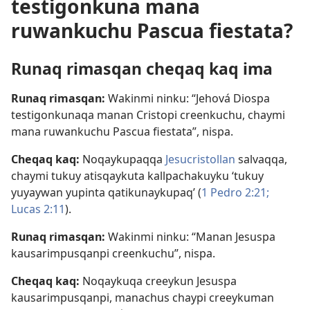
testigonkuna mana
ruwankuchu Pascua fiestata?
Runaq rimasqan cheqaq kaq ima
Runaq rimasqan:
Wakinmi ninku: “Jehová Diospa
testigonkunaqa manan Cristopi creenkuchu, chaymi
mana ruwankuchu Pascua fiestata”, nispa.
Cheqaq kaq:
Noqaykupaqqa
Jesucristollan
salvaqqa,
chaymi tukuy atisqaykuta kallpachakuyku ‘tukuy
yuyaywan yupinta qatikunaykupaq’ (
1 Pedro 2:21;
Lucas 2:11
).
Runaq rimasqan:
Wakinmi ninku: “Manan Jesuspa
kausarimpusqanpi creenkuchu”, nispa.
Cheqaq kaq:
Noqaykuqa creeykun Jesuspa
kausarimpusqanpi, manachus chaypi creeykuman