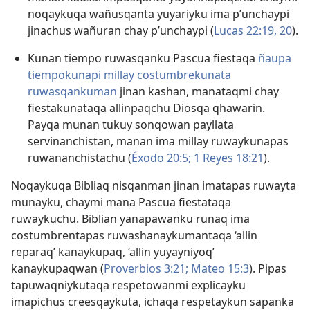
noqaykuqa wañusqanta yuyariyku ima p’unchaypi
jinachus wañuran chay p’unchaypi (
Lucas 22:19, 20
).
Kunan tiempo ruwasqanku Pascua fiestaqa
ñaupa
tiempokunapi millay costumbrekunata
ruwasqankuman
jinan kashan, manataqmi chay
fiestakunataqa allinpaqchu Diosqa qhawarin.
Payqa munan tukuy sonqowan payllata
servinanchistan, manan ima millay ruwaykunapas
ruwananchistachu (
Éxodo 20:5;
1 Reyes 18:21
).
Noqaykuqa Bibliaq nisqanman jinan imatapas ruwayta
munayku, chaymi mana Pascua fiestataqa
ruwaykuchu. Biblian yanapawanku runaq ima
costumbrentapas ruwashanaykumantaqa ‘allin
reparaq’ kanaykupaq, ‘allin yuyayniyoq’
kanaykupaqwan (
Proverbios 3:21;
Mateo 15:3
). Pipas
tapuwaqniykutaqa respetowanmi explicayku
imapichus creesqaykuta, ichaqa respetaykun sapanka