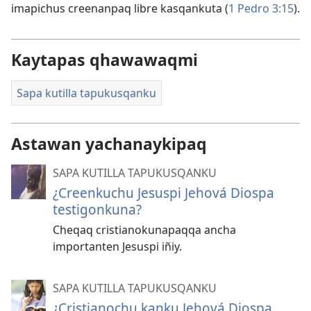
imapichus creenanpaq libre kasqankuta (
1 Pedro 3:15
).
Kaytapas qhawawaqmi
Sapa kutilla tapukusqanku
Astawan yachanaykipaq
SAPA KUTILLA TAPUKUSQANKU
¿Creenkuchu Jesuspi Jehová Diospa
testigonkuna?
Cheqaq cristianokunapaqqa ancha
importanten Jesuspi iñiy.
SAPA KUTILLA TAPUKUSQANKU
¿Cristianochu kanku Jehová Diospa