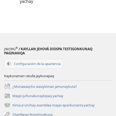
yachay
®
JW.ORG
/ KAYLLAN JEHOVÁ DIOSPA TESTIGONKUNAQ
PAGINANQA
Configuración de la apariencia
Kaykunaman ratulla jaykunapaq
¿Munawaqchu wasiykiman jamunaykuta?
Maypi juñunakunaykipaq yachay
(abre
una
Kinsa p'unchay asamblea maypi aparikunanta yachay
(abre
nueva
una
ventana)
Chayllaraq lloqsimuqkuna