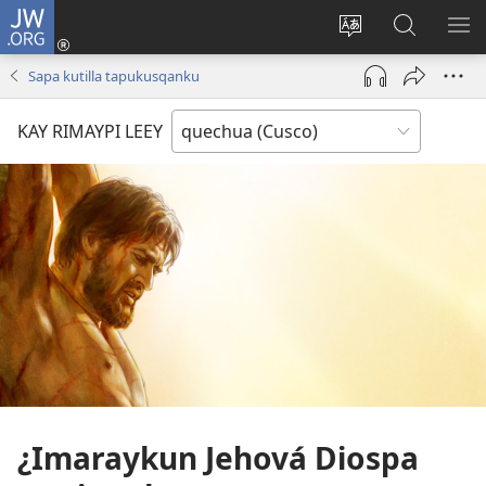
JW.ORG
Sutiykiwan
jaykuy
Direccionpi simi
JW.ORG
QH
(abre
akllay
nisqapi
ME
Sapa kutilla tapukusqanku
una
maskhay
nueva
KAY RIMAYPI LEEY
ventana)
¿Imaraykun Jehová Diospa