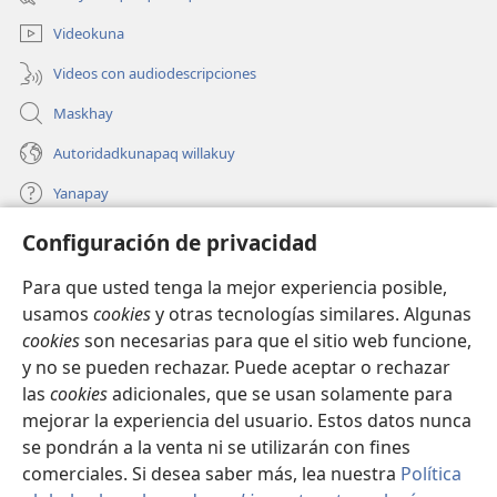
nueva
ventana)
Videokuna
Videos con audiodescripciones
Maskhay
Autoridadkunapaq willakuy
Yanapay
Configuración de privacidad
Donacionta churanapaq
(abre
una
Para que usted tenga la mejor experiencia posible,
nueva
INTERNETPI QELQANCHISKUNA Watchtower™
usamos
cookies
y otras tecnologías similares. Algunas
(abre
ventana)
cookies
son necesarias para que el sitio web funcione,
una
®
JW Hub
nueva
y no se pueden rechazar. Puede aceptar o rechazar
(abre
ventana)
una
las
cookies
adicionales, que se usan solamente para
®
JW Library
nueva
mejorar la experiencia del usuario. Estos datos nunca
ventana)
se pondrán a la venta ni se utilizarán con fines
comerciales. Si desea saber más, lea nuestra
Política