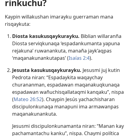
rinkuchu?
Kaypin willakushan imarayku guerraman mana
risqaykuta:
Diosta kasukusqaykurayku.
Biblian willaranña
Diosta serviqkunaqa ‘espadankumanta yapuna
rejakuna’ ruwanankuta, manaña jayk’aqpas
‘maqanakunankutapas’ (
Isaías 2:4
).
Jesusta kasukusqaykurayku.
Jesusmi juj kutin
Pedrota niran: “Espadaykita waqaychay
churananman, espadawan maqanakuqkunaqa
espadawan wañuchisqallataqmi kanqaku”, nispa
(
Mateo 26:52
). Chaypin Jesús yachachisharan
discipulonkunaqa manapuni ima armawanpas
maqanakunankuta.
Jesusmi discipulonkunamanta niran: “Manan kay
pachamantachu kanku”, nispa. Chaymi política