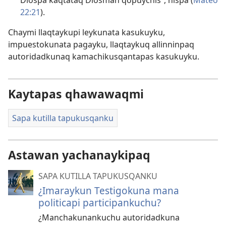
Diospa kaqtataq Diosman qopuychis”, nispa (
Mateo
22:21
).
Chaymi llaqtaykupi leykunata kasukuyku,
impuestokunata pagayku, llaqtaykuq allinninpaq
autoridadkunaq kamachikusqantapas kasukuyku.
Kaytapas qhawawaqmi
Sapa kutilla tapukusqanku
Astawan yachanaykipaq
SAPA KUTILLA TAPUKUSQANKU
¿Imaraykun Testigokuna mana
politicapi participankuchu?
¿Manchakunankuchu autoridadkuna