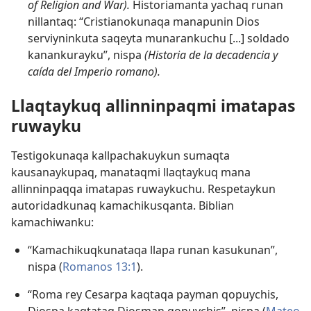
of Religion and War).
Historiamanta yachaq runan
nillantaq: “Cristianokunaqa manapunin Dios
serviyninkuta saqeyta munarankuchu [...] soldado
kanankurayku”, nispa
(Historia de la decadencia y
caída del Imperio romano).
Llaqtaykuq allinninpaqmi imatapas
ruwayku
Testigokunaqa kallpachakuykun sumaqta
kausanaykupaq, manataqmi llaqtaykuq mana
allinninpaqqa imatapas ruwaykuchu. Respetaykun
autoridadkunaq kamachikusqanta. Biblian
kamachiwanku:
“Kamachikuqkunataqa llapa runan kasukunan”,
nispa (
Romanos 13:1
).
“Roma rey Cesarpa kaqtaqa payman qopuychis,