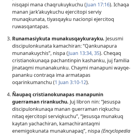
nisqapi mana chaqrukuykuchu (
Juan 17:16
). Ichaqa
manan jark’akuykuchu ejercitopi serviy
munaqkunata, tiyasqayku nacionpi ejercitoq
ruwasqantapas.
Runamasiykuta munakusqaykurayku.
Jesusmi
discipulonkunata kamachiran: “Qankunapura
munanakuychis”, nispa (
Juan 13:34, 35
). Cheqaq
cristianokunaqa pachantinpin kashanku, juj familia
jinataqmi munanakunku. Chaymi manapuni wayqe-
pananku contraqa ima armatapas
oqarinkumanchu (
1 Juan 3:10-12
).
Ñaupaq cristianokunapas manapunin
guerraman rirankuchu.
Juj libron nin: “Jesuspa
discipulonkunaqa manan guerraman riqkuchu
nitaq ejercitopi serviqkuchu”, “Jesusqa munakuq
kaytan yachachiran, kamachirantaqmi
enemigokunata munakunapaq”, nispa
(Encyclopedia