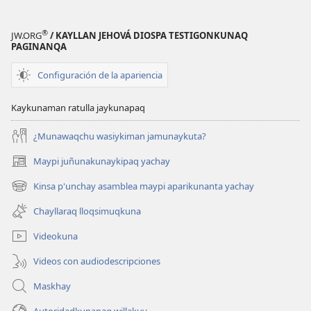
®
JW.ORG
/ KAYLLAN JEHOVÁ DIOSPA TESTIGONKUNAQ
PAGINANQA
Configuración de la apariencia
Kaykunaman ratulla jaykunapaq
¿Munawaqchu wasiykiman jamunaykuta?
Maypi juñunakunaykipaq yachay
(abre
una
Kinsa p'unchay asamblea maypi aparikunanta yachay
(abre
nueva
una
ventana)
Chayllaraq lloqsimuqkuna
nueva
ventana)
Videokuna
Videos con audiodescripciones
Maskhay
Autoridadkunapaq willakuy