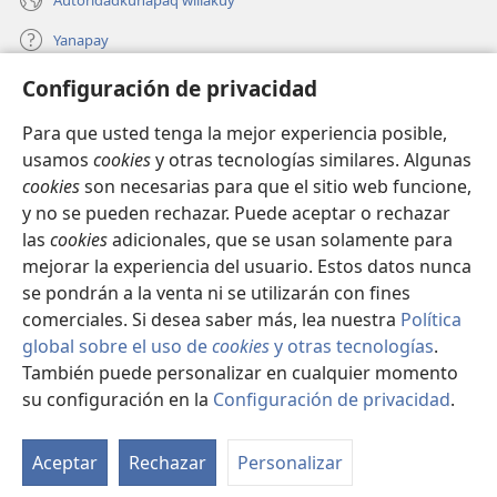
Yanapay
Configuración de privacidad
Donacionta churanapaq
(abre
una
Para que usted tenga la mejor experiencia posible,
nueva
INTERNETPI QELQANCHISKUNA Watchtower™
usamos
cookies
y otras tecnologías similares. Algunas
(abre
ventana)
cookies
son necesarias para que el sitio web funcione,
una
®
JW Hub
nueva
y no se pueden rechazar. Puede aceptar o rechazar
(abre
ventana)
las
cookies
adicionales, que se usan solamente para
una
®
JW Library
nueva
mejorar la experiencia del usuario. Estos datos nunca
ventana)
se pondrán a la venta ni se utilizarán con fines
comerciales. Si desea saber más, lea nuestra
Política
global sobre el uso de
cookies
y otras tecnologías
.
También puede personalizar en cualquier momento
Copyright
© 2026 Watch Tower Bible and Tract Society of Pennsylvania.
IMATAN RUWAWAQ IMATAN MANA
|
DATOSKUNATA
su configuración en la
Configuración de privacidad
.
WAQAYCHASQAYKUMANTA
|
CONFIGURACIÓN DE PRIVACIDAD
Aceptar
Rechazar
Personalizar