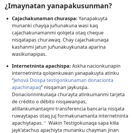
¿Imaynatan yanapakusunman?
Cajachakunaman churaspa:
Yanapakuyta
munanki chayqa juñunakuna wasi kaq
cajachakunamanmi qolqeta otaq cheque
nisqatapas churawaq. Chay cajachakunaqa
kashanmi jatun juñunakuykunata aparina
wasikunapipas.
Internetninta apachispa:
Askha nacionkunapin
internetninta qolqenkuwan yanapakuyta atinku
“
Jehová Diospa testigonkunaman donacionta
apachinapaq
” nisqaman jaykuspa.
Donacionninkutaqa churayta atinkumanmi tarjeta
de crédito o débito nisqawanpas,
atillankumantaqmi transferencia bancaria nisqata
ruwaytapas otaq juj formakunamanta internetninta
apachiytapas.
Wakin Testigokunaqa sapa killa
b
jayk’atachus apachiyta munanku chayman jinan