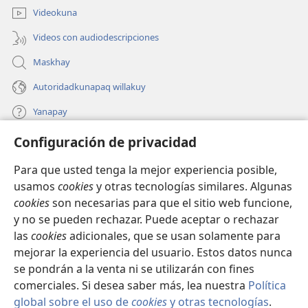
ventana)
Videokuna
Videos con audiodescripciones
Maskhay
Autoridadkunapaq willakuy
Yanapay
Configuración de privacidad
Donacionta churanapaq
(abre
una
Para que usted tenga la mejor experiencia posible,
nueva
INTERNETPI QELQANCHISKUNA Watchtower™
usamos
cookies
y otras tecnologías similares. Algunas
(abre
ventana)
cookies
son necesarias para que el sitio web funcione,
una
®
JW Hub
nueva
y no se pueden rechazar. Puede aceptar o rechazar
(abre
ventana)
las
cookies
adicionales, que se usan solamente para
una
®
JW Library
nueva
mejorar la experiencia del usuario. Estos datos nunca
ventana)
se pondrán a la venta ni se utilizarán con fines
comerciales. Si desea saber más, lea nuestra
Política
global sobre el uso de
cookies
y otras tecnologías
.