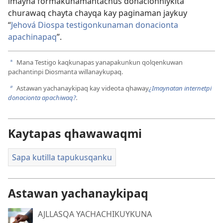
imayna formakunamantachus donacionniykita
churawaq chayta chayqa kay paginaman jaykuy
“
Jehová Diospa testigonkunaman donacionta
apachinapaq
”.
Mana Testigo kaqkunapas yanapakunkun qolqenkuwan
a
pachantinpi Diosmanta willanaykupaq.
Astawan yachanaykipaq kay videota qhaway
¿Imaynatan internetpi
b
donacionta apachiwaq?
.
Kaytapas qhawawaqmi
Sapa kutilla tapukusqanku
Astawan yachanaykipaq
AJLLASQA YACHACHIKUYKUNA