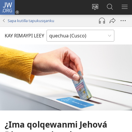
JW.ORG
Sutiykiwan
jaykuy
Direccionpi simi
JW.ORG
QH
(abre
akllay
nisqapi
ME
Sapa kutilla tapukusqanku
una
maskhay
nueva
KAY RIMAYPI LEEY
ventana)
¿Ima qolqewanmi Jehová