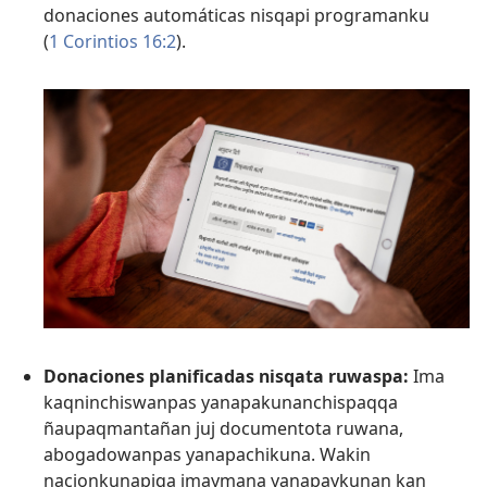
donaciones automáticas nisqapi programanku
(
1 Corintios 16:2
).
Donaciones planificadas nisqata ruwaspa:
Ima
kaqninchiswanpas yanapakunanchispaqqa
ñaupaqmantañan juj documentota ruwana,
abogadowanpas yanapachikuna. Wakin
nacionkunapiqa imaymana yanapaykunan kan