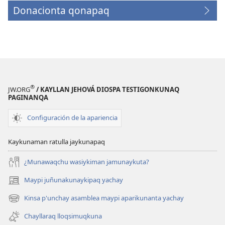
Donacionta qonapaq
(abre
una
nueva
ventana)
®
JW.ORG
/ KAYLLAN JEHOVÁ DIOSPA TESTIGONKUNAQ
PAGINANQA
Configuración de la apariencia
Kaykunaman ratulla jaykunapaq
¿Munawaqchu wasiykiman jamunaykuta?
Maypi juñunakunaykipaq yachay
(abre
una
Kinsa p'unchay asamblea maypi aparikunanta yachay
(abre
nueva
una
ventana)
Chayllaraq lloqsimuqkuna
nueva