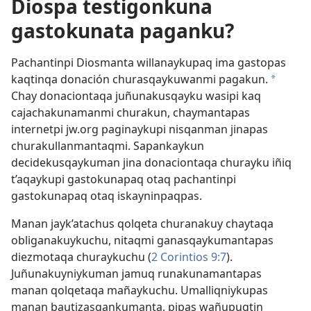
Diospa testigonkuna
gastokunata paganku?
Pachantinpi Diosmanta willanaykupaq ima gastopas
kaqtinqa donación churasqaykuwanmi pagakun.
a
Chay donaciontaqa juñunakusqayku wasipi kaq
cajachakunamanmi churakun, chaymantapas
internetpi jw.org paginaykupi nisqanman jinapas
churakullanmantaqmi. Sapankaykun
decidekusqaykuman jina donaciontaqa churayku iñiq
t’aqaykupi gastokunapaq otaq pachantinpi
gastokunapaq otaq iskayninpaqpas.
Manan jayk’atachus qolqeta churanakuy chaytaqa
obliganakuykuchu, nitaqmi ganasqaykumantapas
diezmotaqa churaykuchu (
2 Corintios 9:7
).
Juñunakuyniykuman jamuq runakunamantapas
manan qolqetaqa mañaykuchu. Umalliqniykupas
manan bautizasqankumanta, pipas wañupuqtin