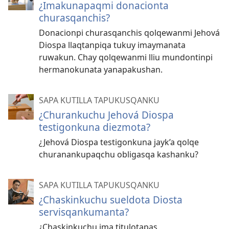
¿Imakunapaqmi donacionta
churasqanchis?
Donacionpi churasqanchis qolqewanmi Jehová
Diospa llaqtanpiqa tukuy imaymanata
ruwakun. Chay qolqewanmi lliu mundontinpi
hermanokunata yanapakushan.
SAPA KUTILLA TAPUKUSQANKU
¿Churankuchu Jehová Diospa
testigonkuna diezmota?
¿Jehová Diospa testigonkuna jayk’a qolqe
churanankupaqchu obligasqa kashanku?
SAPA KUTILLA TAPUKUSQANKU
¿Chaskinkuchu sueldota Diosta
servisqankumanta?
¿Chaskinkuchu ima titulotapas