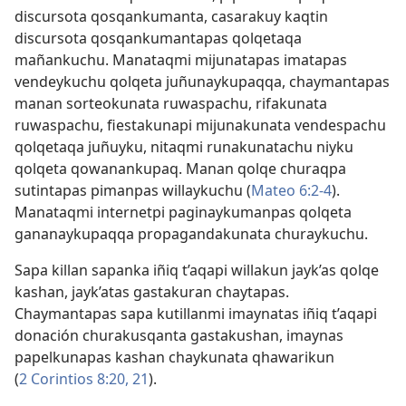
discursota qosqankumanta, casarakuy kaqtin
discursota qosqankumantapas qolqetaqa
mañankuchu. Manataqmi mijunatapas imatapas
vendeykuchu qolqeta juñunaykupaqqa, chaymantapas
manan sorteokunata ruwaspachu, rifakunata
ruwaspachu, fiestakunapi mijunakunata vendespachu
qolqetaqa juñuyku, nitaqmi runakunatachu niyku
qolqeta qowanankupaq. Manan qolqe churaqpa
sutintapas pimanpas willaykuchu (
Mateo 6:2-4
).
Manataqmi internetpi paginaykumanpas qolqeta
gananaykupaqqa propagandakunata churaykuchu.
Sapa killan sapanka iñiq t’aqapi willakun jayk’as qolqe
kashan, jayk’atas gastakuran chaytapas.
Chaymantapas sapa kutillanmi imaynatas iñiq t’aqapi
donación churakusqanta gastakushan, imaynas
papelkunapas kashan chaykunata qhawarikun
(
2 Corintios 8:20, 21
).