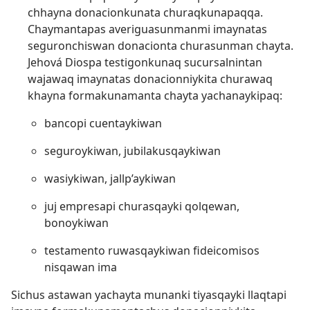
chhayna donacionkunata churaqkunapaqqa.
Chaymantapas averiguasunmanmi imaynatas
seguronchiswan donacionta churasunman chayta.
Jehová Diospa testigonkunaq sucursalnintan
wajawaq imaynatas donacionniykita churawaq
khayna formakunamanta chayta yachanaykipaq:
bancopi cuentaykiwan
seguroykiwan, jubilakusqaykiwan
wasiykiwan, jallp’aykiwan
juj empresapi churasqayki qolqewan,
bonoykiwan
testamento ruwasqaykiwan fideicomisos
nisqawan ima
Sichus astawan yachayta munanki tiyasqayki llaqtapi