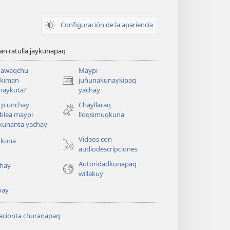
Configuración de la apariencia
n ratulla jaykunapaq
awaqchu
Maypi
ykiman
juñunakunaykipaq
(abre
naykuta?
yachay
una
nueva
 p'unchay
Chayllaraq
ventana)
blea maypi
lloqsimuqkuna
kunanta yachay
Videos con
okuna
audiodescripciones
Autoridadkunapaq
hay
willakuy
pay
acionta churanapaq