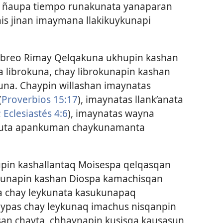
a ñaupa tiempo runakunata yanaparan
is jinan imaymana llakikuykunapi
breo Rimay Qelqakuna ukhupin kashan
qa librokuna, chay librokunapin kashan
a. Chaypin willashan imaynatas
(
Proverbios 15:17
), imaynatas llank’anata
;
Eclesiastés 4:6
), imaynatas wayna
nkuta apankuman chaykunamanta
pin kashallantaq Moisespa qelqasqan
okunapin kashan Diospa kamachisqan
a chay leykunata kasukunapaq
ypas chay leykunaq imachus nisqanpin
san chayta, chhaynapin kusisqa kausasun