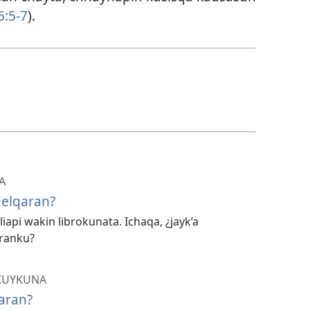
:5-7
).
A
qelqaran?
api wakin librokunata. Ichaqa, ¿jayk’a
aranku?
KUYKUNA
haran?