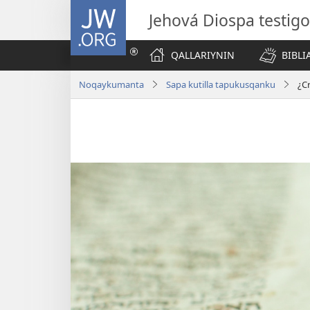
JW.ORG
Jehová Diospa testig
QALLARIYNIN
BIBL
Noqaykumanta
Sapa kutilla tapukusqanku
¿C