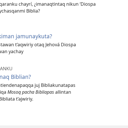
qaranku chayrí, ¿imanaqtintaq nikun ‘Diospa
aychasqanmi Biblia?
kiman jamunaykuta?
stawan t’aqwiriy otaq Jehová Diospa
wan yachay
QANKU
naq Biblian?
entiendenapaqqa juj Bibliakunatapas
piqa
Mosoq pacha Bibliapas
allintan
liata t’ajwiriy
.