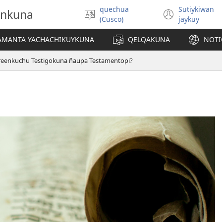
quechua
Sutiykiwan
onkuna
Simita
(abre
(Cusco)
jaykuy
akllay
una
nueva
IAMANTA YACHACHIKUYKUNA
QELQAKUNA
NOTI
ventan
reenkuchu Testigokuna ñaupa Testamentopi?