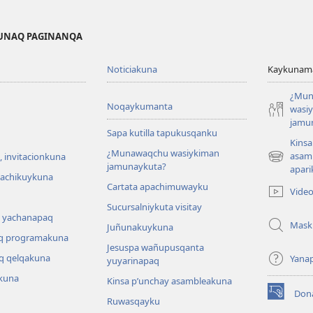
KUNAQ PAGINANQA
Noticiakuna
Kaykunama
¿Mun
Noqaykumanta
wasi
jamu
Sapa kutilla tapukusqanku
Kinsa
¿Munawaqchu wasiykiman
asam
 invitacionkuna
(abre
jamunaykuta?
apari
una
hachikuykuna
Cartata apachimuwayku
nueva
Vide
ventana)
Sucursalniykuta visitay
 yachanapaq
Mask
Juñunakuykuna
q programakuna
Jesuspa wañupusqanta
q qelqakuna
Yana
yuyarinapaq
kuna
Kinsa p’unchay asambleakuna
Don
(abre
Ruwasqayku
una