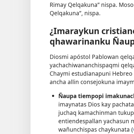
Rimay Qelqakuna” nispa. Moso
Qelqakuna”, nispa.
¿Imaraykun cristia
qhawarinanku Ñaup
Diosmi apóstol Pablowan qelq
yachachiwananchispaqmi qelqas
Chaymi estudianapuni Hebreo 
ancha allin consejokuna imay
Ñaupa tiempopi imakunac
imaynatas Dios kay pachat
juchaq kamachinman tukup
entiendespallan yachasun 
wañunchispas chaykunata (