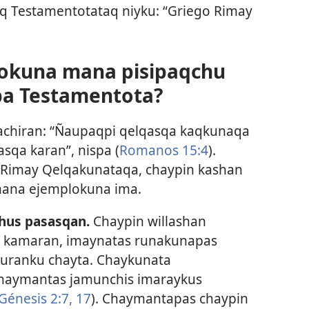
q Testamentotataq niyku: “Griego Rimay
nokuna mana pisipaqchu
a Testamentota?
achiran: “Ñaupaqpi qelqasqa kaqkunaqa
qa karan”, nispa (
Romanos 15:4
).
Rimay Qelqakunataqa, chaypin kashan
mana ejemplokuna ima.
hus pasasqan.
Chaypin willashan
a kamaran, imaynatas runakunapas
uranku chayta. Chaykunata
maymantas jamunchis imaraykus
Génesis 2:7,
17
). Chaymantapas chaypin