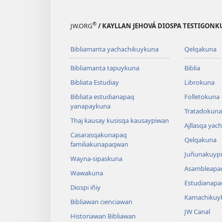
®
JW.ORG
/ KAYLLAN JEHOVÁ DIOSPA TESTIGON
Bibliamanta yachachikuykuna
Qelqakuna
Bibliamanta tapuykuna
Biblia
Bibliata Estudiay
Librokuna
Bibliata estudianapaq
Folletokuna
yanapaykuna
Tratadokuna,
Thaj kausay kusisqa kausaypiwan
Ajllasqa yac
Casarasqakunapaq
Qelqakuna
familiakunapaqwan
Juñunakuypi
Wayna-sipaskuna
Asambleapa
Wawakuna
Estudianapa
Diospi iñiy
Kamachikuy
Bibliawan cienciawan
JW Canal
Historiawan Bibliawan