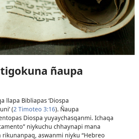
stigokuna ñaupa
a llapa Bibliapas ‘Diospa
ni’ (
2 Timoteo 3:16
). Ñaupa
ntopas Diospa yuyaychasqanmi. Ichaqa
tamento” niykuchu chhaynapi mana
a rikunanpaq, aswanmi niyku “Hebreo