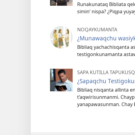
Runakunataq Bibliata qel
simin’ nispa? ¿Piqpa yuy
NOQAYKUMANTA
¿Munawaqchu wasiy
Bibliaq yachachisqanta a
testigonkunamanta asta
SAPA KUTILLA TAPUKUS
¿Sapaqchu Testigoku
Bibliaq nisqanta allinta 
t’aqwirisunmanmi. Chay
yanapawasunman. Chay Bib