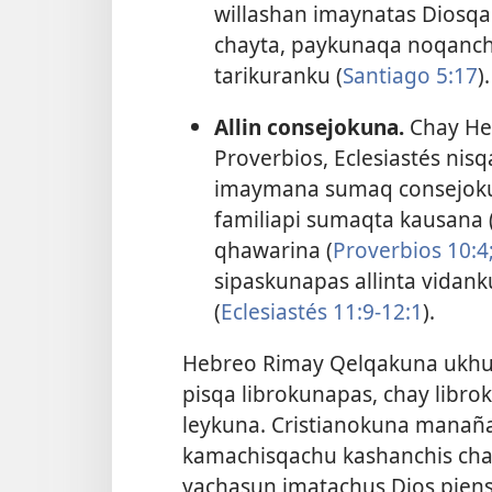
willashan imaynatas Diosq
chayta, paykunaqa noqanch
tarikuranku (
Santiago 5:17
).
Allin consejokuna.
Chay He
Proverbios, Eclesiastés nis
imaymana sumaq consejokun
familiapi sumaqta kausana 
qhawarina (
Proverbios 10:4
sipaskunapas allinta vida
(
Eclesiastés 11:9-12:1
).
Hebreo Rimay Qelqakuna ukhu
pisqa librokunapas, chay libr
leykuna. Cristianokuna manañ
kamachisqachu kashanchis cha
yachasun imatachus Dios pien