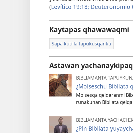
(
Levítico 19:18;
Deuteronomio 6
Kaytapas qhawawaqmi
Sapa kutilla tapukusqanku
Astawan yachanaykipaq
BIBLIAMANTA TAPUYKUN
¿Moiseschu Bibliata 
Moisesqa qelqaranmi Bibli
runakunan Bibliata qelq
BIBLIAMANTA YACHACHI
¿Pin Bibliata yuyayc