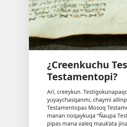
¿Creenkuchu Te
Testamentopi?
Arí, creeykun. Testigokunapaqq
yuyaychasqanmi, chaymi allinpu
Testamentopas Mosoq Testame
manan noqaykuqa “Ñaupa Tes
pipas mana valeq mauk’ata jin