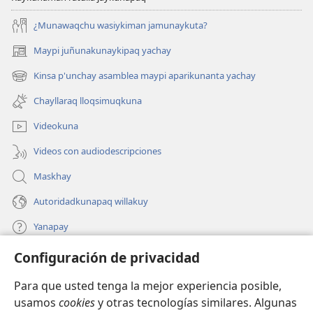
¿Munawaqchu wasiykiman jamunaykuta?
Maypi juñunakunaykipaq yachay
(abre
una
Kinsa p'unchay asamblea maypi aparikunanta yachay
(abre
nueva
una
ventana)
Chayllaraq lloqsimuqkuna
nueva
ventana)
Videokuna
Videos con audiodescripciones
Maskhay
Autoridadkunapaq willakuy
Yanapay
Configuración de privacidad
Donacionta churanapaq
(abre
una
Para que usted tenga la mejor experiencia posible,
nueva
INTERNETPI QELQANCHISKUNA Watchtower™
usamos
cookies
y otras tecnologías similares. Algunas
(abre
ventana)