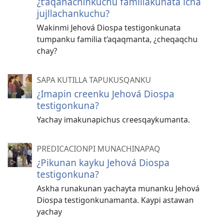
¿t’aqanachinkuchu familiakunata icha
jujllachankuchu?
Wakinmi Jehová Diospa testigonkunata
tumpanku familia t’aqaqmanta, ¿cheqaqchu
chay?
SAPA KUTILLA TAPUKUSQANKU
¿Imapin creenku Jehová Diospa
testigonkuna?
Yachay imakunapichus creesqaykumanta.
PREDICACIONPI MUNACHINAPAQ
¿Pikunan kayku Jehová Diospa
testigonkuna?
Askha runakunan yachayta munanku Jehová
Diospa testigonkunamanta. Kaypi astawan
yachay