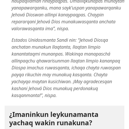
ñaupaqllaman rinaypaqpas. Umalliqkunapas munaytan
yanapawarqanku, mana sayk’uspan yanapawarqanku
Jehová Dioswan allinpi kanaypaqpas. Chaypin
repararqani Jehová Dios munakuwasqanta anchata
valorawasqanta ima”, nispa.
Estados Unidosmanta Sandi nin: “Jehová Diosqa
anchatan munakun llaqtanta, llaqtan limpio
kanantataqmi munanpas. Wakinqa manapaschá
allinpaqchu qhawarisunman llaqtan limpio kananpaq
Diospa imachus ruwasqanta, ichaqa chayta ruwaspan
payqa rikuchin may munakuq kasqanta. Chayta
yachayqa maytan kusichiwan. ¡May agradecesqan
kashani Jehová Dios munakuq perdonakuq
kasqanmanta!”, nispa.
¿Imaninkun leykunamanta
yachaq wakin runakuna?