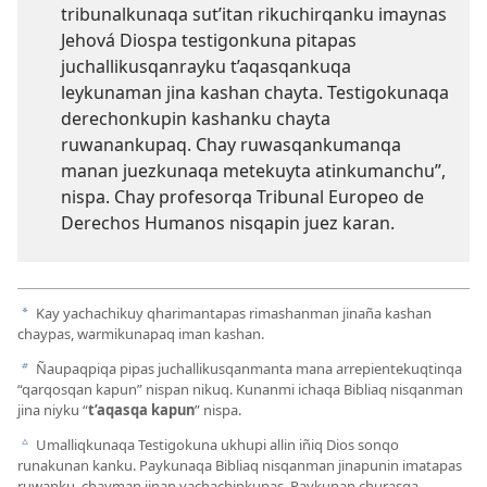
tribunalkunaqa sut’itan rikuchirqanku imaynas
Jehová Diospa testigonkuna pitapas
juchallikusqanrayku t’aqasqankuqa
leykunaman jina kashan chayta. Testigokunaqa
derechonkupin kashanku chayta
ruwanankupaq. Chay ruwasqankumanqa
manan juezkunaqa metekuyta atinkumanchu”,
nispa. Chay profesorqa Tribunal Europeo de
Derechos Humanos nisqapin juez karan.
Kay yachachikuy qharimantapas rimashanman jinaña kashan
a
chaypas, warmikunapaq iman kashan.
Ñaupaqpiqa pipas juchallikusqanmanta mana arrepientekuqtinqa
b
“qarqosqan kapun” nispan nikuq. Kunanmi ichaqa Bibliaq nisqanman
jina niyku “
t’aqasqa kapun
” nispa.
Umalliqkunaqa Testigokuna ukhupi allin iñiq Dios sonqo
c
runakunan kanku. Paykunaqa Bibliaq nisqanman jinapunin imatapas
ruwanku, chayman jinan yachachinkupas. Paykunan churasqa