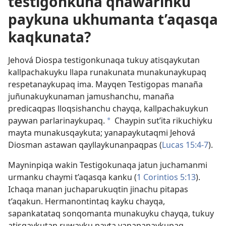
testigonkuna qhawarinku
paykuna ukhumanta t’aqasqa
kaqkunata?
Jehová Diospa testigonkunaqa tukuy atisqaykutan
kallpachakuyku llapa runakunata munakunaykupaq
respetanaykupaq ima. Mayqen Testigopas manaña
juñunakuykunaman jamushanchu, manaña
predicaqpas lloqsishanchu chayqa, kallpachakuykun
paywan parlarinaykupaq.
Chaypin sut’ita rikuchiyku
a
mayta munakusqaykuta; yanapaykutaqmi Jehová
Diosman astawan qayllaykunanpaqpas (
Lucas 15:4-7
).
Mayninpiqa wakin Testigokunaqa jatun juchamanmi
urmanku chaymi t’aqasqa kanku (
1 Corintios 5:13
).
Ichaqa manan juchaparukuqtin jinachu pitapas
t’aqakun. Hermanontintaq kayku chayqa,
sapankatataq sonqomanta munakuyku chayqa, tukuy
atisqaykutan ruwayku payta yanapanaykupaq.