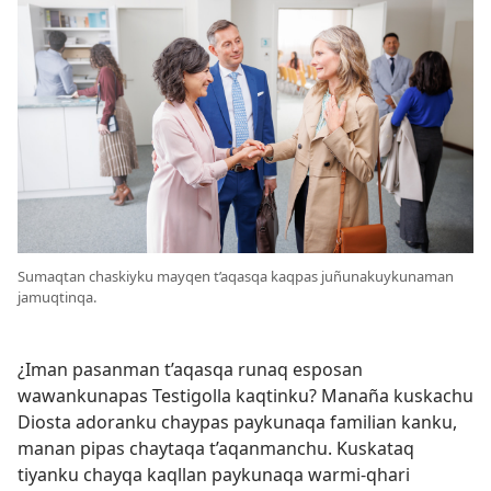
Sumaqtan chaskiyku mayqen t’aqasqa kaqpas juñunakuykunaman
jamuqtinqa.
¿Iman pasanman t’aqasqa runaq esposan
wawankunapas Testigolla kaqtinku? Manaña kuskachu
Diosta adoranku chaypas paykunaqa familian kanku,
manan pipas chaytaqa t’aqanmanchu. Kuskataq
tiyanku chayqa kaqllan paykunaqa warmi-qhari