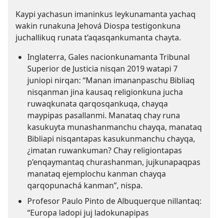
Kaypi yachasun imaninkus leykunamanta yachaq
wakin runakuna Jehová Diospa testigonkuna
juchallikuq runata t’aqasqankumanta chayta.
Inglaterra, Gales nacionkunamanta Tribunal
Superior de Justicia nisqan 2019 watapi 7
juniopi nirqan: “Manan imananpaschu Bibliaq
nisqanman jina kausaq religionkuna jucha
ruwaqkunata qarqosqankuqa, chayqa
maypipas pasallanmi. Manataq chay runa
kasukuyta munashanmanchu chayqa, manataq
Bibliapi nisqantapas kasukunmanchu chayqa,
¿imatan ruwankuman? Chay religiontapas
p’enqaymantaq churashanman, jujkunapaqpas
manataq ejemplochu kanman chayqa
qarqopunachá kanman”, nispa.
Profesor Paulo Pinto de Albuquerque nillantaq:
“Europa ladopi juj ladokunapipas