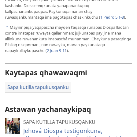
kashanku Dios serviqkunata yanapanankupaq
kallpachanankupaqpas. Paykunaqa manan chay
ruwasqankumantaqa ima pagotapas chaskinkuchu (
1 Pedro 5:1-3
).
Mayninpiqa yaqapaschá mayqen t’aqasqa runapas Diospa llaqtan
d
contra imatapas ruwayta qallarinman; jujkunapas pay jina mana
allinkuna ruwanankuta imapaschá munanman. Chaykuna pasaqtinqa
Bibliaq nisqanman jinan ruwayku, manan paykunataqa
napaykullaykupaschu (
2 Juan 9-11
).
Kaytapas qhawawaqmi
Sapa kutilla tapukusqanku
Astawan yachanaykipaq
SAPA KUTILLA TAPUKUSQANKU
Jehová Diospa testigonkuna,