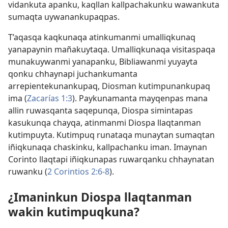
vidankuta apanku, kaqllan kallpachakunku wawankuta
sumaqta uywanankupaqpas.
T’aqasqa kaqkunaqa atinkumanmi umalliqkunaq
yanapaynin mañakuytaqa. Umalliqkunaqa visitaspaqa
munakuywanmi yanapanku, Bibliawanmi yuyayta
qonku chhaynapi juchankumanta
arrepientekunankupaq, Diosman kutimpunankupaq
ima (
Zacarías 1:3
). Paykunamanta mayqenpas mana
allin ruwasqanta saqepunqa, Diospa simintapas
kasukunqa chayqa, atinmanmi Diospa llaqtanman
kutimpuyta. Kutimpuq runataqa munaytan sumaqtan
iñiqkunaqa chaskinku, kallpachanku iman. Imaynan
Corinto llaqtapi iñiqkunapas ruwarqanku chhaynatan
ruwanku (
2 Corintios 2:6-8
).
¿Imaninkun Diospa llaqtanman
wakin kutimpuqkuna?