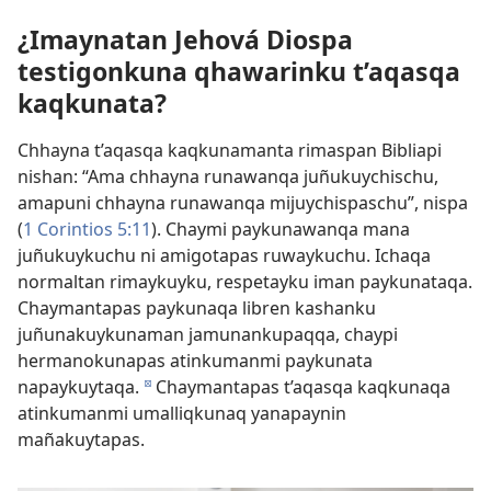
¿Imaynatan Jehová Diospa
testigonkuna qhawarinku t’aqasqa
kaqkunata?
Chhayna t’aqasqa kaqkunamanta rimaspan Bibliapi
nishan: “Ama chhayna runawanqa juñukuychischu,
amapuni chhayna runawanqa mijuychispaschu”, nispa
(
1 Corintios 5:11
). Chaymi paykunawanqa mana
juñukuykuchu ni amigotapas ruwaykuchu. Ichaqa
normaltan rimaykuyku, respetayku iman paykunataqa.
Chaymantapas paykunaqa libren kashanku
juñunakuykunaman jamunankupaqqa, chaypi
hermanokunapas atinkumanmi paykunata
napaykuytaqa.
Chaymantapas t’aqasqa kaqkunaqa
d
atinkumanmi umalliqkunaq yanapaynin
mañakuytapas.