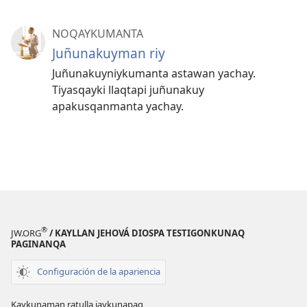
NOQAYKUMANTA
Juñunakuyman riy
Juñunakuyniykumanta astawan yachay.
Tiyasqayki llaqtapi juñunakuy
apakusqanmanta yachay.
®
JW.ORG
/ KAYLLAN JEHOVÁ DIOSPA TESTIGONKUNAQ
PAGINANQA
Configuración de la apariencia
Kaykunaman ratulla jaykunapaq