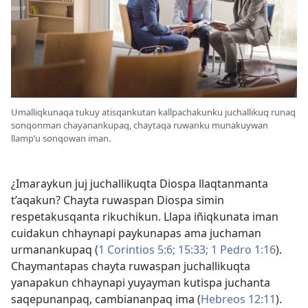
Umalliqkunaqa tukuy atisqankutan kallpachakunku juchallikuq runaq
sonqonman chayanankupaq, chaytaqa ruwanku munakuywan
llamp’u sonqowan iman.
¿Imaraykun juj juchallikuqta Diospa llaqtanmanta
t’aqakun? Chayta ruwaspan Diospa simin
respetakusqanta rikuchikun. Llapa iñiqkunata iman
cuidakun chhaynapi paykunapas ama juchaman
urmanankupaq (
1 Corintios 5:6;
15:33;
1 Pedro 1:16
).
Chaymantapas chayta ruwaspan juchallikuqta
yanapakun chhaynapi yuyayman kutispa juchanta
saqepunanpaq, cambiananpaq ima (
Hebreos 12:11
).