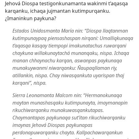
Jehová Diospa testigonkunamanta wakinmi t’aqasqa
karqanku, ichaqa jujmantan kutimpurqanku.
¿Imaninkun paykuna?
Estados Unidosmanta María nin: “Diospa llaqtanman
kutimpunaypaq piensashaspan nirqani: Umalliqkunaqa
t’aqasqa kasqay tiempopi imakunatachus ruwarqani
chaykuna willakunaytachá munanqaku, nispa. Ichaqa
manan chhaynachu karqan, aswanpas paykunaqa
munakuywanmi niwarqanku: Ñaupaqllaman riy,
atillankin, nispa. Chay niwasqankuta uyarispan thaj
karqani”, nispa.
Sierra Leonamanta Malcom nin: “Hermanokunaqa
maytan munashasqaku kutimpunayta, imaymanapin
rikuchiwarqanku munakuwasqankutapas.
Chaymantapas paykunaqa sut’itan rikuchiwarqanku
imaynas Jehová Diospas paykunapas
perdonapuwarqanku chayta. Kallpachawarqankun