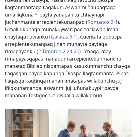
ruwanman chayqa, manan kaq ratuchu Diospa
llaqtanmantaqa t’aqakun. Aswanmi ñaupaqtaqa
umalliqkuna
payta yanapanku chhaynapi
c
juchanmanta arrepientekunanpaq (
Romanos 2:4
).
Umalliqkunaqa munakuywan pacienciawan iman
chaytaqa ruwanku (
Gálatas 6:1
). Cuentata qokuspa
arrepientekunanpaq jinan munayta paytaqa
rimapayanku (
2 Timoteo 2:24-26
). Ichaqa, may
rimapayasqapas manapuni arrepientekunmanchu,
manataq Bibliaq nisqantapas kasukunmanchu chayqa
t’aqasqan payqa kapunqa Diospa llaqtanmanta. Pipas
t’aqasqa kaqtinqa manan imatapas willakunchu juj
iñiqkunamanqa, aswanmi juj juñunakuypi “payqa
manañan Testigochu” nispalla willakamun.