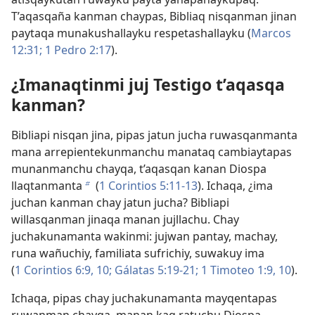
T’aqasqaña kanman chaypas, Bibliaq nisqanman jinan
paytaqa munakushallayku respetashallayku (
Marcos
12:31;
1 Pedro 2:17
).
¿Imanaqtinmi juj Testigo t’aqasqa
kanman?
Bibliapi nisqan jina, pipas jatun jucha ruwasqanmanta
mana arrepientekunmanchu manataq cambiaytapas
munanmanchu chayqa, t’aqasqan kanan Diospa
llaqtanmanta
(
1 Corintios 5:11-13
). Ichaqa, ¿ima
b
juchan kanman chay jatun jucha? Bibliapi
willasqanman jinaqa manan jujllachu. Chay
juchakunamanta wakinmi: jujwan pantay, machay,
runa wañuchiy, familiata sufrichiy, suwakuy ima
(
1 Corintios 6:9, 10;
Gálatas 5:19-21;
1 Timoteo 1:9, 10
).
Ichaqa, pipas chay juchakunamanta mayqentapas