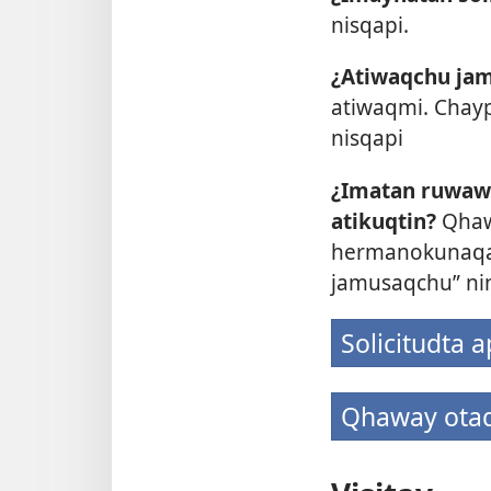
nisqapi.
¿Atiwaqchu jam
atiwaqmi. Chay
nisqapi
¿Imatan ruwaw
atikuqtin?
Qhaw
hermanokunaqa
jamusaqchu” ni
Solicitudta 
Qhaway otaq