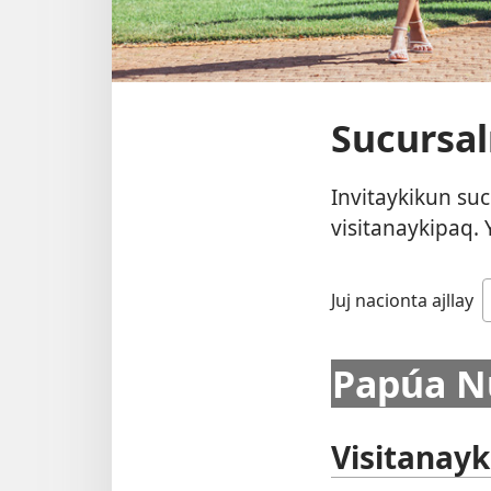
Sucursal
Invitaykikun s
visitanaykipaq.
Juj nacionta ajllay
Papúa N
Visitanay