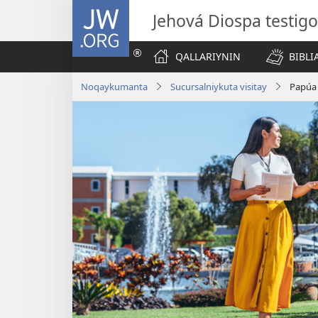
JW.ORG
Jehová Diospa testig
QALLARIYNIN
BIBL
Noqaykumanta
Sucursalniykuta visitay
Papúa