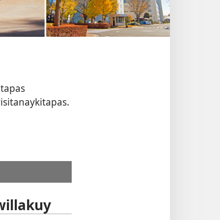
atapas
isitanaykitapas.
illakuy