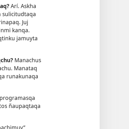
paq?
Arí. Askha
 sulicitudtaqa
napaq. Juj
linmi kanqa.
qtinku jamuyta
qchu?
Manachus
achu. Manataq
qa runakunaqa
 programasqa
utos ñaupaqtaqa
apachimuy”