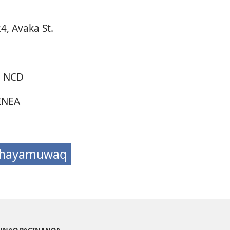
24, Avaka St.
, NCD
INEA
chayamuwaq