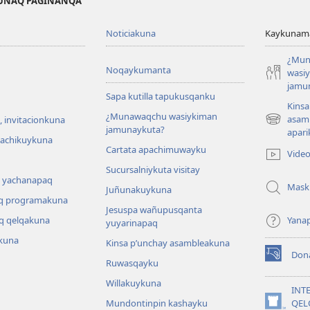
KUNAQ PAGINANQA
Noticiakuna
Kaykunama
¿Mun
Noqaykumanta
wasi
jamu
Sapa kutilla tapukusqanku
Kinsa
¿Munawaqchu wasiykiman
asam
 invitacionkuna
(abre
jamunaykuta?
apari
una
hachikuykuna
Cartata apachimuwayku
nueva
Vide
ventana)
Sucursalniykuta visitay
 yachanapaq
Mask
Juñunakuykuna
q programakuna
Jesuspa wañupusqanta
q qelqakuna
Yana
yuyarinapaq
kuna
Kinsa p’unchay asambleakuna
Don
(abre
Ruwasqayku
una
Willakuykuna
nueva
INT
ventana)
Mundontinpin kashayku
QEL
(abre