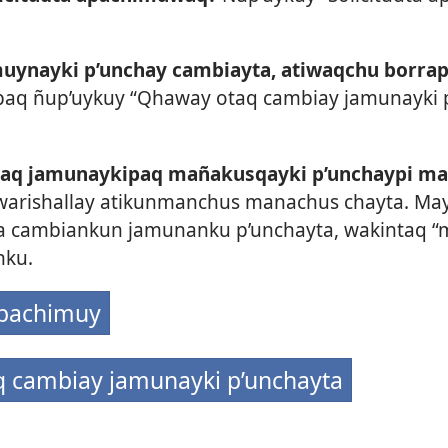
uynayki p’unchay cambiayta, atiwaqchu borra
paq ñup’uykuy “Qhaway otaq cambiay jamunayki 
aq jamunaykipaq mañakusqayki p’unchaypi m
arishallay atikunmanchus manachus chayta. May
 cambiankun jamunanku p’unchayta, wakintaq 
nku.
apachimuy
 cambiay jamunayki p’unchayta