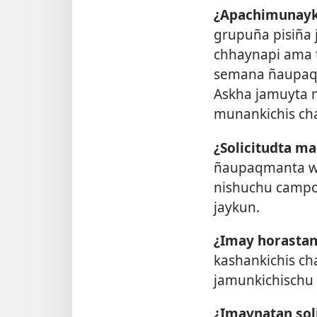
¿Apachimunayki
grupuña pisiña 
chhaynapi ama 
semana ñaupaqta
Askha jamuyta 
munankichis ch
¿Solicitudta m
ñaupaqmanta wi
nishuchu campo
jaykun.
¿Imay horasta
kashankichis ch
jamunkichischu
¿Imaynatan sol