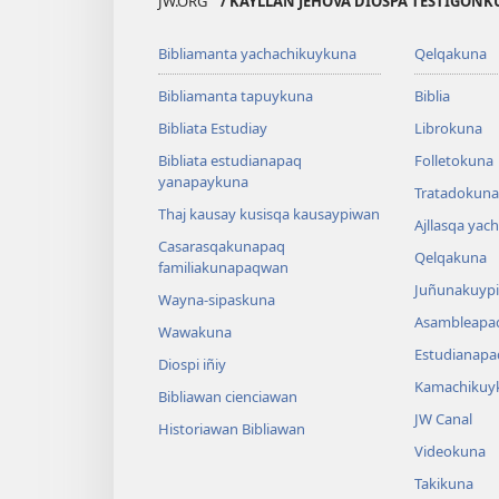
JW.ORG
/ KAYLLAN JEHOVÁ DIOSPA TESTIGON
Bibliamanta yachachikuykuna
Qelqakuna
Bibliamanta tapuykuna
Biblia
Bibliata Estudiay
Librokuna
Bibliata estudianapaq
Folletokuna
yanapaykuna
Tratadokuna,
Thaj kausay kusisqa kausaypiwan
Ajllasqa yac
Casarasqakunapaq
Qelqakuna
familiakunapaqwan
Juñunakuypi
Wayna-sipaskuna
Asambleapa
Wawakuna
Estudianapa
Diospi iñiy
Kamachikuy
Bibliawan cienciawan
JW Canal
Historiawan Bibliawan
Videokuna
Takikuna