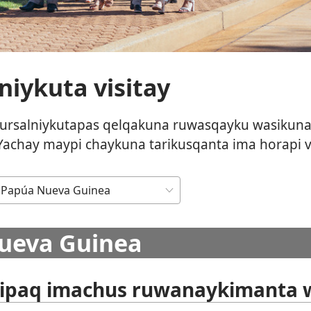
niykuta visitay
ucursalniykutapas qelqakuna ruwasqayku wasikun
 Yachay maypi chaykuna tarikusqanta ima horapi v
ueva Guinea
kipaq imachus ruwanaykimanta w