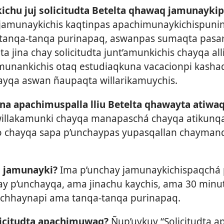
chu juj solicitudta Betelta qhawaq jamunayki
jamunaykichis kaqtinpas apachimunaykichispunin
tanqa-tanqa purinapaq, aswanpas sumaqta pasari
 jina chay solicitudta junt’amunkichis chayqa al
munankichis otaq estudiaqkuna vacacionpi kasha
ayqa aswan ñaupaqta willarikamuychis.
ana apachimuspalla lliu Betelta qhawayta atiwa
llakamunki chayqa manapaschá chayqa atikunq
 chayqa sapa p’unchaypas yupasqallan chayman
n jamunayki?
Ima p’unchay jamunaykichispaqchá
ay p’unchayqa, ama jinachu kaychis, ama 30 min
 chhaynapi ama tanqa-tanqa purinapaq.
icitudta apachimuwaq?
Ñup’uykuy “Solicitudta 