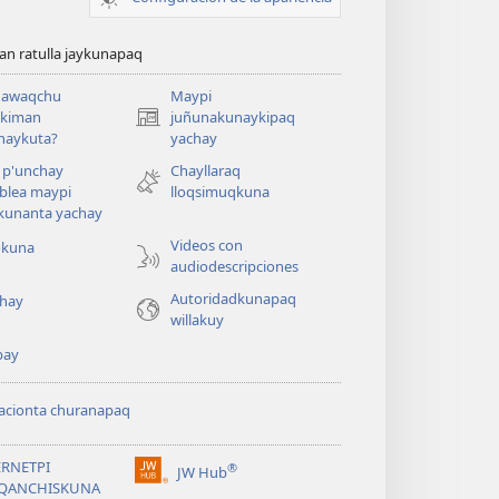
n ratulla jaykunapaq
awaqchu
Maypi
ykiman
juñunakunaykipaq
(abre
naykuta?
yachay
una
nueva
 p'unchay
Chayllaraq
ventana)
blea maypi
lloqsimuqkuna
kunanta yachay
Videos con
okuna
audiodescripciones
Autoridadkunapaq
hay
willakuy
pay
acionta churanapaq
ERNETPI
®
JW Hub
(abre
QANCHISKUNA