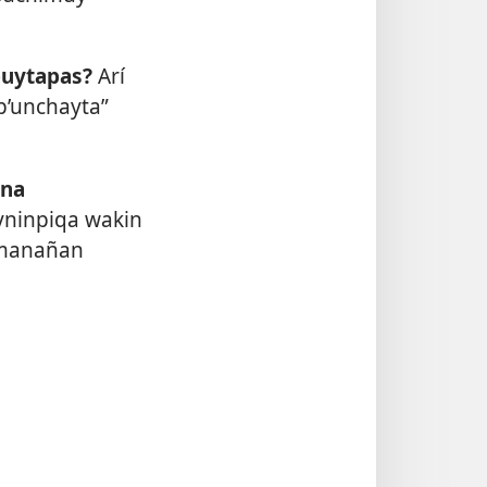
puytapas?
Arí
p’unchayta”
ana
ninpiqa wakin
“manañan