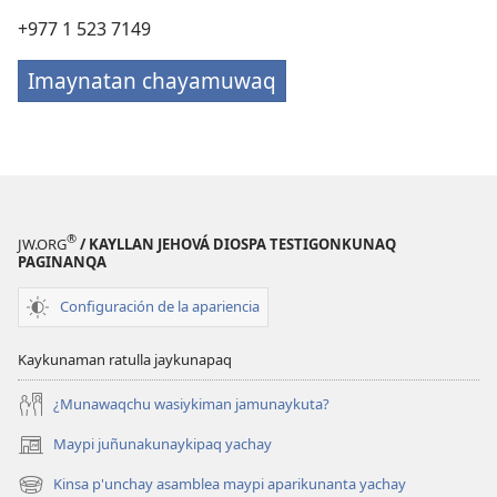
+977 1 523 7149
Imaynatan chayamuwaq
®
JW.ORG
/ KAYLLAN JEHOVÁ DIOSPA TESTIGONKUNAQ
PAGINANQA
Configuración de la apariencia
Kaykunaman ratulla jaykunapaq
¿Munawaqchu wasiykiman jamunaykuta?
Maypi juñunakunaykipaq yachay
(abre
una
Kinsa p'unchay asamblea maypi aparikunanta yachay
(abre
nueva