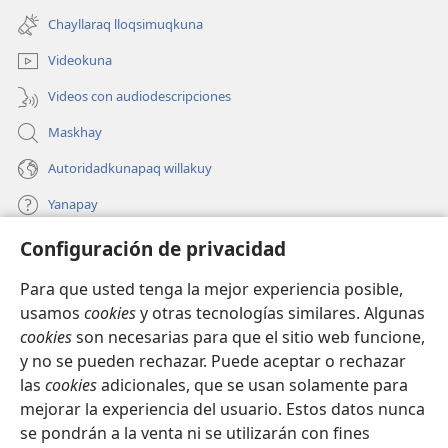
una
ventana)
Chayllaraq lloqsimuqkuna
nueva
ventana)
Videokuna
Videos con audiodescripciones
Maskhay
Autoridadkunapaq willakuy
Yanapay
Configuración de privacidad
Donacionta churanapaq
(abre
una
Para que usted tenga la mejor experiencia posible,
nueva
INTERNETPI QELQANCHISKUNA Watchtower™
usamos
cookies
y otras tecnologías similares. Algunas
(abre
ventana)
cookies
son necesarias para que el sitio web funcione,
una
®
JW Hub
nueva
y no se pueden rechazar. Puede aceptar o rechazar
(abre
ventana)
las
cookies
adicionales, que se usan solamente para
una
®
JW Library
nueva
mejorar la experiencia del usuario. Estos datos nunca
ventana)
se pondrán a la venta ni se utilizarán con fines