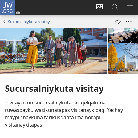
JW.ORG
Sutiykiwan
jaykuy
Direccionpi simi
JW.ORG
QH
(abre
akllay
nisqapi
ME
Sucursalniykuta visitay
una
maskhay
nueva
ventana)
Sucursalniykuta visitay
Invitaykikun sucursalniykutapas qelqakuna
ruwasqayku wasikunatapas visitanaykipaq. Yachay
maypi chaykuna tarikusqanta ima horapi
visitanaykitapas.