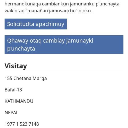
hermanokunaqa cambiankun jamunanku p’unchayta,
wakintaq “manañan jamusaqchu” ninku.
Solicitudta apachimuy
Qhaway otaq cambiay jamunayki
p’unchayta
Visitay
155 Chetana Marga
Bafal-13
KATHMANDU
NEPAL
+977 1 523 7148