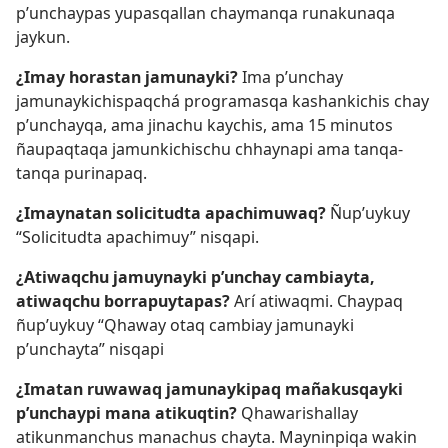
p’unchaypas yupasqallan chaymanqa runakunaqa
jaykun.
¿Imay horastan jamunayki?
Ima p’unchay
jamunaykichispaqchá programasqa kashankichis chay
p’unchayqa, ama jinachu kaychis, ama 15 minutos
ñaupaqtaqa jamunkichischu chhaynapi ama tanqa-
tanqa purinapaq.
¿Imaynatan solicitudta apachimuwaq?
Ñup’uykuy
“Solicitudta apachimuy” nisqapi.
¿Atiwaqchu jamuynayki p’unchay cambiayta,
atiwaqchu borrapuytapas?
Arí atiwaqmi. Chaypaq
ñup’uykuy “Qhaway otaq cambiay jamunayki
p’unchayta” nisqapi
¿Imatan ruwawaq jamunaykipaq mañakusqayki
p’unchaypi mana atikuqtin?
Qhawarishallay
atikunmanchus manachus chayta. Mayninpiqa wakin