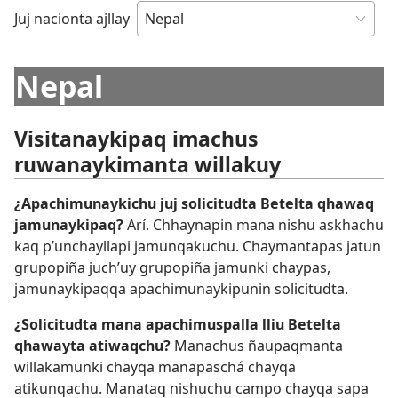
Juj nacionta ajllay
Nepal
Visitanaykipaq imachus
ruwanaykimanta willakuy
¿Apachimunaykichu juj solicitudta Betelta qhawaq
jamunaykipaq?
Arí. Chhaynapin mana nishu askhachu
kaq p’unchayllapi jamunqakuchu. Chaymantapas jatun
grupopiña juch’uy grupopiña jamunki chaypas,
jamunaykipaqqa apachimunaykipunin solicitudta.
¿Solicitudta mana apachimuspalla lliu Betelta
qhawayta atiwaqchu?
Manachus ñaupaqmanta
willakamunki chayqa manapaschá chayqa
atikunqachu. Manataq nishuchu campo chayqa sapa