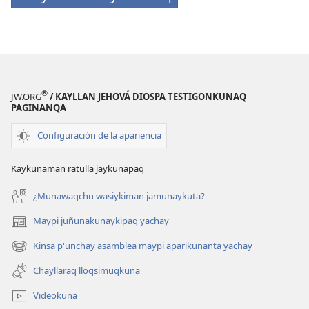
®
JW.ORG
/ KAYLLAN JEHOVÁ DIOSPA TESTIGONKUNAQ
PAGINANQA
Configuración de la apariencia
Kaykunaman ratulla jaykunapaq
¿Munawaqchu wasiykiman jamunaykuta?
Maypi juñunakunaykipaq yachay
(abre
una
Kinsa p'unchay asamblea maypi aparikunanta yachay
(abre
nueva
una
ventana)
Chayllaraq lloqsimuqkuna
nueva
ventana)
Videokuna