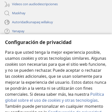
Videos con audiodescripciones
Maskhay
Autoridadkunapaq willakuy
Yanapay
Configuración de privacidad
Donacionta churanapaq
(abre
una
Para que usted tenga la mejor experiencia posible,
nueva
INTERNETPI QELQANCHISKUNA Watchtower™
usamos
cookies
y otras tecnologías similares. Algunas
(abre
ventana)
cookies
son necesarias para que el sitio web funcione,
una
®
JW Hub
nueva
y no se pueden rechazar. Puede aceptar o rechazar
(abre
ventana)
las
cookies
adicionales, que se usan solamente para
una
®
JW Library
nueva
mejorar la experiencia del usuario. Estos datos nunca
ventana)
se pondrán a la venta ni se utilizarán con fines
comerciales. Si desea saber más, lea nuestra
Política
global sobre el uso de
cookies
y otras tecnologías
.
También puede personalizar en cualquier momento
Copyright
© 2026 Watch Tower Bible and Tract Society of Pennsylvania.
IMATAN RUWAWAQ IMATAN MANA
|
DATOSKUNATA