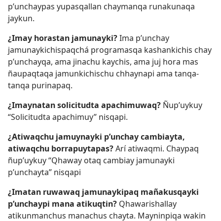
p’unchaypas yupasqallan chaymanqa runakunaqa
jaykun.
¿Imay horastan jamunayki?
Ima p’unchay
jamunaykichispaqchá programasqa kashankichis chay
p’unchayqa, ama jinachu kaychis, ama juj hora mas
ñaupaqtaqa jamunkichischu chhaynapi ama tanqa-
tanqa purinapaq.
¿Imaynatan solicitudta apachimuwaq?
Ñup’uykuy
“Solicitudta apachimuy” nisqapi.
¿Atiwaqchu jamuynayki p’unchay cambiayta,
atiwaqchu borrapuytapas?
Arí atiwaqmi. Chaypaq
ñup’uykuy “Qhaway otaq cambiay jamunayki
p’unchayta” nisqapi
¿Imatan ruwawaq jamunaykipaq mañakusqayki
p’unchaypi mana atikuqtin?
Qhawarishallay
atikunmanchus manachus chayta. Mayninpiqa wakin