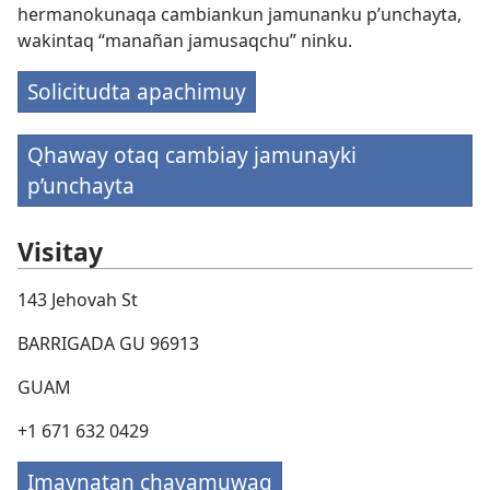
hermanokunaqa cambiankun jamunanku p’unchayta,
wakintaq “manañan jamusaqchu” ninku.
Solicitudta apachimuy
Qhaway otaq cambiay jamunayki
p’unchayta
Visitay
143 Jehovah St
BARRIGADA GU 96913
GUAM
+1 671 632 0429
Imaynatan chayamuwaq