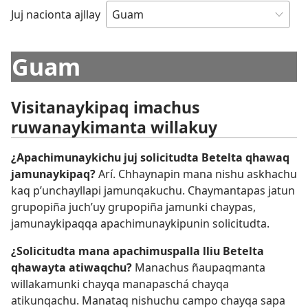
Juj nacionta ajllay
Guam
Visitanaykipaq imachus
ruwanaykimanta willakuy
¿Apachimunaykichu juj solicitudta Betelta qhawaq
jamunaykipaq?
Arí. Chhaynapin mana nishu askhachu
kaq p’unchayllapi jamunqakuchu. Chaymantapas jatun
grupopiña juch’uy grupopiña jamunki chaypas,
jamunaykipaqqa apachimunaykipunin solicitudta.
¿Solicitudta mana apachimuspalla lliu Betelta
qhawayta atiwaqchu?
Manachus ñaupaqmanta
willakamunki chayqa manapaschá chayqa
atikunqachu. Manataq nishuchu campo chayqa sapa