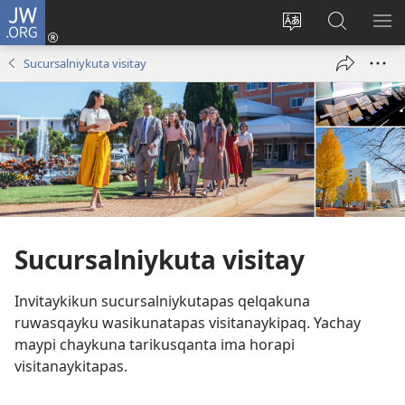
JW.ORG
Sutiykiwan
jaykuy
Direccionpi simi
JW.ORG
QH
(abre
akllay
nisqapi
ME
Sucursalniykuta visitay
una
maskhay
nueva
ventana)
Sucursalniykuta visitay
Invitaykikun sucursalniykutapas qelqakuna
ruwasqayku wasikunatapas visitanaykipaq. Yachay
maypi chaykuna tarikusqanta ima horapi
visitanaykitapas.