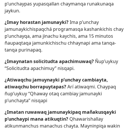
p’unchaypas yupasqallan chaymanqa runakunaqa
jaykun.
¿Imay horastan jamunayki?
Ima p’unchay
jamunaykichispaqchá programasqa kashankichis chay
p’unchayqa, ama jinachu kaychis, ama 15 minutos
ñaupaqtaqa jamunkichischu chhaynapi ama tanqa-
tanqa purinapaq.
¿Imaynatan solicitudta apachimuwaq?
Ñup’uykuy
“Solicitudta apachimuy” nisqapi.
¿Atiwaqchu jamuynayki p’unchay cambiayta,
atiwaqchu borrapuytapas?
Arí atiwaqmi. Chaypaq
ñup’uykuy “Qhaway otaq cambiay jamunayki
p’unchayta” nisqapi
¿Imatan ruwawaq jamunaykipaq mañakusqayki
p’unchaypi mana atikuqtin?
Qhawarishallay
atikunmanchus manachus chayta. Mayninpiqa wakin