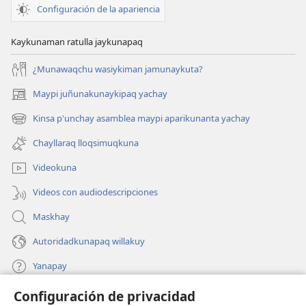
Configuración de la apariencia
Kaykunaman ratulla jaykunapaq
¿Munawaqchu wasiykiman jamunaykuta?
Maypi juñunakunaykipaq yachay
(abre
una
Kinsa p'unchay asamblea maypi aparikunanta yachay
(abre
nueva
una
ventana)
Chayllaraq lloqsimuqkuna
nueva
ventana)
Videokuna
Videos con audiodescripciones
Maskhay
Autoridadkunapaq willakuy
Yanapay
Configuración de privacidad
Donacionta churanapaq