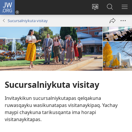
JW.ORG
Sutiykiwan
jaykuy
Direccionpi simi
JW.ORG
QH
(abre
akllay
nisqapi
ME
Sucursalniykuta visitay
una
maskhay
nueva
ventana)
Sucursalniykuta visitay
Invitaykikun sucursalniykutapas qelqakuna
ruwasqayku wasikunatapas visitanaykipaq. Yachay
maypi chaykuna tarikusqanta ima horapi
visitanaykitapas.