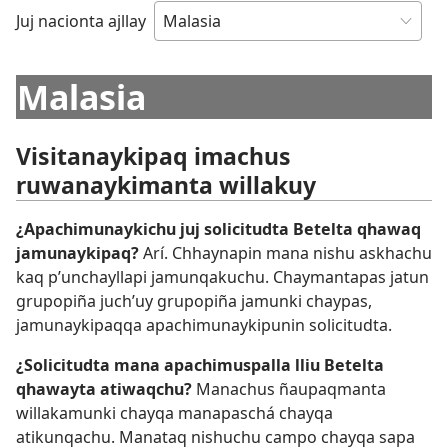
Juj nacionta ajllay
Malasia
Visitanaykipaq imachus
ruwanaykimanta willakuy
¿Apachimunaykichu juj solicitudta Betelta qhawaq
jamunaykipaq?
Arí. Chhaynapin mana nishu askhachu
kaq p’unchayllapi jamunqakuchu. Chaymantapas jatun
grupopiña juch’uy grupopiña jamunki chaypas,
jamunaykipaqqa apachimunaykipunin solicitudta.
¿Solicitudta mana apachimuspalla lliu Betelta
qhawayta atiwaqchu?
Manachus ñaupaqmanta
willakamunki chayqa manapaschá chayqa
atikunqachu. Manataq nishuchu campo chayqa sapa