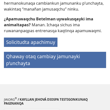
hermanokunaqa cambiankun jamunanku p’unchayta,
wakintaq “manañan jamusaqchu” ninku.
¿Apamuwaqchu Betelman uywakusqayki ima
animaltapas?
Manan. Ichaqa sichus ima
ruwananpaqpas entrenasqa kaqtinqa apamuwaqmi.
Solicitudta apachimuy
Qhaway otaq cambiay jamunayki
p’unchayta
®
JW.ORG
/ KAYLLAN JEHOVÁ DIOSPA TESTIGONKUNAQ
PAGINANQA