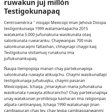
ruwakun juj millón
Testigokunapaq
Centroamérica
nisqapi Mexicopi iman Jehová Diospa
a
testigonkunaqa 1999 watamantapacha 2015
watakama 5.000 juñunakuna wasikunata otaq
salonkunata ruwaranku. Chaywanpas 700 más
salonkunaraqmi faltashan, chhaynapi chaypi kaq
Testigokuna visitamuq runakuna ima
juñukunankupaq.
Ñaupa tiempopiqa manan chay partekunapiqa
salonkunata ruwayta atikuqchu. Chaymi wasikunallapi
testigokunaqa juñukuqku, chaymi pasaran
Mexicopipas. Ichaqa, ¿imaraykun mana juñunakuna
wasikunata ruwayta atikuranchu? Chay partekunapiqa
unay watakunan prohibisqa kasharan ima religionpas
allpata rantinanpaq. Ichaqa 1990 watakunapi jinan
cambiapuran chay ley, chay leypa cambiasqanwanmi