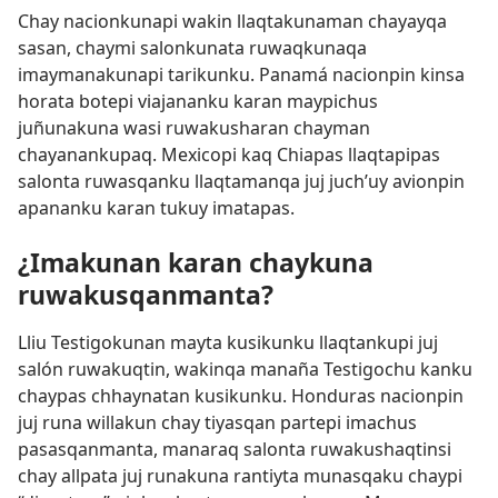
Chay nacionkunapi wakin llaqtakunaman chayayqa
sasan, chaymi salonkunata ruwaqkunaqa
imaymanakunapi tarikunku. Panamá nacionpin kinsa
horata botepi viajananku karan maypichus
juñunakuna wasi ruwakusharan chayman
chayanankupaq. Mexicopi kaq Chiapas llaqtapipas
salonta ruwasqanku llaqtamanqa juj juch’uy avionpin
apananku karan tukuy imatapas.
¿Imakunan karan chaykuna
ruwakusqanmanta?
Lliu Testigokunan mayta kusikunku llaqtankupi juj
salón ruwakuqtin, wakinqa manaña Testigochu kanku
chaypas chhaynatan kusikunku. Honduras nacionpin
juj runa willakun chay tiyasqan partepi imachus
pasasqanmanta, manaraq salonta ruwakushaqtinsi
chay allpata juj runakuna rantiyta munasqaku chaypi