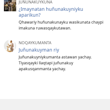
JUÑUNAKUYKUNA
¿Imaynatan huñunakuyniyku
aparikun?
Qhawariy huñunakunayku wasikunata chaypi
imakuna ruwasqaykutawan.
NOQAYKUMANTA
Juñunakuyman riy
Juñunakuyniykumanta astawan yachay.
Tiyasqayki llaqtapi juñunakuy
apakusqanmanta yachay.