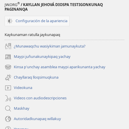
®
JW.ORG
/ KAYLLAN JEHOVÁ DIOSPA TESTIGONKUNAQ
PAGINANQA
Configuración de la apariencia
Kaykunaman ratulla jaykunapaq
¿Munawaqchu wasiykiman jamunaykuta?
Maypi juñunakunaykipaq yachay
(abre
una
Kinsa p'unchay asamblea maypi aparikunanta yachay
(abre
nueva
una
ventana)
Chayllaraq lloqsimuqkuna
nueva
ventana)
Videokuna
Videos con audiodescripciones
Maskhay
Autoridadkunapaq willakuy