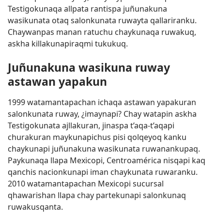
Testigokunaqa allpata rantispa juñunakuna
wasikunata otaq salonkunata ruwayta qallariranku.
Chaywanpas manan ratuchu chaykunaqa ruwakuq,
askha killakunapiraqmi tukukuq.
Juñunakuna wasikuna ruway
astawan yapakun
1999 watamantapachan ichaqa astawan yapakuran
salonkunata ruway, ¿imaynapi? Chay watapin askha
Testigokunata ajllakuran, jinaspa t’aqa-t’aqapi
churakuran maykunapichus pisi qolqeyoq kanku
chaykunapi juñunakuna wasikunata ruwanankupaq.
Paykunaqa llapa Mexicopi, Centroamérica nisqapi kaq
qanchis nacionkunapi iman chaykunata ruwaranku.
2010 watamantapachan Mexicopi sucursal
qhawarishan llapa chay partekunapi salonkunaq
ruwakusqanta.