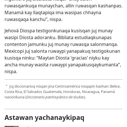
ruwasqankuqa munaychan, allin ruwasqan kashanpas.
Manamá kay llaqtapiqa ima wasipas chhayna
ruwasqaqa kanchu”, nispa.
Jehová Diospa testigonkunaqa kusisqan juj munay
wasipi Diosta adoranku. Bibliata estudiaqkunapas
contenton jamunku juj munay ruwasqa salonmanqa.
Mexicopi juj salonta ruwaypi yanapakuq testigokunan
kusisqa ninku: “Maytan Diosta ‘gracias’ niyku kay
ancha munay wasita ruwaypi yanapakusqaykumanta”,
nispa.
Juj diccionarioq nisqan jina Centroamérica nisqapin kashan: Belice,
a
Costa Rica, El Salvador, Guatemala, Honduras, Nicaragua, Panamá
nacionkuna (
Diccionario panhispánico de dudas
).
Astawan yachanaykipaq