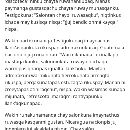
“discoteca” ninku chayta ruwanankupaq. Manas
paymanqa gustasqachu chayta ruway munasqanku.
Testigokuna: “Salontan chaypi ruwasaqku”, niqtinkus
ichaqa may kusisqa nisqa: “¡Juj bendicionmá kayqa!”
nispa.
Wakin partekunapiqa Testigokunaq imaynachus
llank’asqankuta rikuspan admirakunkuraq. Guatemala
nacionpin juj runa niran: “Warmikunaqa cocinallapin
mastaqa kanku, salonninkuta ruwaypin ichaqa
warmipas qharipas igualta llank’anku. Maytan
admirakuni warmikunata fierrokunata armaqta
rikuspa, perqakunatapas estucaqta rikuspay. Manan ni
creeytapas atiniraqchu”, nispa. Wakin wasimasikunaqa
mijunata, refrescota imaraqmi rantiyapunku
llank’aqkunapaq.
Wakin runakunamanqa chay salonkuna imaynachus
ruwasqa kasqanmi gustan. Nicaragua nacionpis juj
ingeniero juj alcaldeta nisqa: “Chay salón