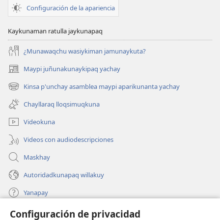
Configuración de la apariencia
Kaykunaman ratulla jaykunapaq
¿Munawaqchu wasiykiman jamunaykuta?
Maypi juñunakunaykipaq yachay
(abre
una
Kinsa p'unchay asamblea maypi aparikunanta yachay
(abre
nueva
una
ventana)
Chayllaraq lloqsimuqkuna
nueva
ventana)
Videokuna
Videos con audiodescripciones
Maskhay
Autoridadkunapaq willakuy
Yanapay
Configuración de privacidad
Donacionta churanapaq