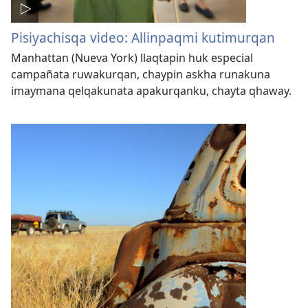
Pisiyachisqa video: Allinpaqmi kutimurqan
Manhattan (Nueva York) llaqtapin huk especial
campañata ruwakurqan, chaypin askha runakuna
imaymana qelqakunata apakurqanku, chayta qhaway.