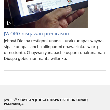
JW.ORG nisqawan predicasun
Jehová Diospa testigonkunaqa, kurakkunapas wayna-
sipaskunapas ancha allinpaqmi qhawarinku jw.org
direccionta. Chaywan yanapachikuspan runakunaman
Diospa gobiernonmanta willanku.
®
JW.ORG
/ KAYLLAN JEHOVÁ DIOSPA TESTIGONKUNAQ
PAGINANQA