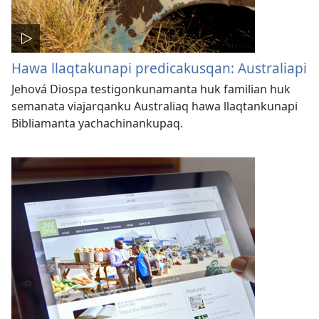
Hawa llaqtakunapi predicakusqan: Australiapi
Jehová Diospa testigonkunamanta huk familian huk
semanata viajarqanku Australiaq hawa llaqtankunapi
Bibliamanta yachachinankupaq.