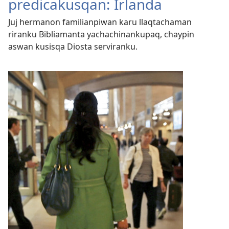
predicakusqan: Irlanda
Juj hermanon familianpiwan karu llaqtachaman
riranku Bibliamanta yachachinankupaq, chaypin
aswan kusisqa Diosta serviranku.