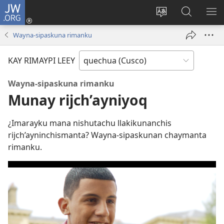
JW.ORG
Sutiykiwan
jaykuy
Direccionpi simi
JW.ORG
QH
(abre
akllay
nisqapi
ME
Wayna-sipaskuna rimanku
una
maskhay
nueva
KAY RIMAYPI LEEY
ventana)
Wayna-sipaskuna rimanku
Munay rijch’ayniyoq
¿Imarayku mana nishutachu llakikunanchis
rijch’ayninchismanta? Wayna-sipaskunan chaymanta
rimanku.