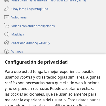
Kinsa p'unchay asamblea maypi aparikunanta yachay
(abre
nueva
una
ventana)
Chayllaraq lloqsimuqkuna
nueva
ventana)
Videokuna
Videos con audiodescripciones
Maskhay
Autoridadkunapaq willakuy
Yanapay
Configuración de privacidad
Donacionta churanapaq
(abre
una
Para que usted tenga la mejor experiencia posible,
nueva
INTERNETPI QELQANCHISKUNA Watchtower™
usamos
cookies
y otras tecnologías similares. Algunas
(abre
ventana)
cookies
son necesarias para que el sitio web funcione,
una
®
JW Hub
nueva
y no se pueden rechazar. Puede aceptar o rechazar
(abre
ventana)
una
las
cookies
adicionales, que se usan solamente para
®
JW Library
nueva
mejorar la experiencia del usuario. Estos datos nunca
ventana)
se pondrán a la venta ni se utilizarán con fines