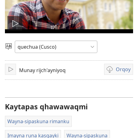
Reproducir
video
Rimasqayki
simita
akllanaykipaq
Orqoy
Munay rijch'ayniyoq
Qallariy
Videopi
grabasqakun
horqonaykip
Kaytapas qhawawaqmi
Wayna-sipaskuna rimanku
Imayna runa kasqayki
Wayna-sipaskuna