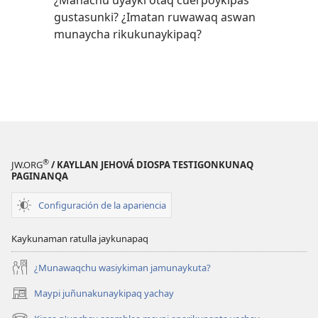
¿Manachu uyayki otaq cuerpoykipas
gustasunki? ¿Imatan ruwawaq aswan
munaycha rikukunaykipaq?
®
JW.ORG
/ KAYLLAN JEHOVÁ DIOSPA TESTIGONKUNAQ
PAGINANQA
Configuración de la apariencia
Kaykunaman ratulla jaykunapaq
¿Munawaqchu wasiykiman jamunaykuta?
Maypi juñunakunaykipaq yachay
(abre
una