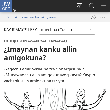
JW.ORG
Sutiykiwan
jaykuy
Direccionpi simi
JW.ORG
QH
(abre
akllay
nisqapi
ME
Dibujokunawan yachachikuykuna
una
maskhay
nueva
KAY RIMAYPI LEEY
ventana)
DIBUJOKUNAWAN YACHANAPAQ
¿Imaynan kanku allin
amigokuna?
¿Yaqachu amigoykikuna traicionarqasunki?
¿Munawaqchu allin amigokunayoq kayta? Kaypin
yachanki allin amigokuna tariyta.