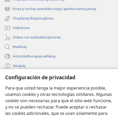
(abre
una
Kinsa p'unchay asamblea maypi aparikunanta yachay
(abre
nueva
una
ventana)
Chayllaraq lloqsimuqkuna
nueva
ventana)
Videokuna
Videos con audiodescripciones
Maskhay
Autoridadkunapaq willakuy
Yanapay
Configuración de privacidad
Donacionta churanapaq
(abre
una
Para que usted tenga la mejor experiencia posible,
nueva
INTERNETPI QELQANCHISKUNA Watchtower™
usamos
cookies
y otras tecnologías similares. Algunas
(abre
ventana)
cookies
son necesarias para que el sitio web funcione,
una
®
JW Hub
nueva
y no se pueden rechazar. Puede aceptar o rechazar
(abre
ventana)
las
cookies
adicionales, que se usan solamente para
una
®
JW Library
nueva