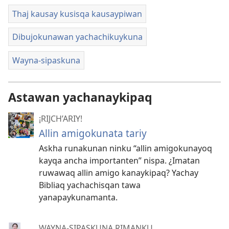
Thaj kausay kusisqa kausaypiwan
Dibujokunawan yachachikuykuna
Wayna-sipaskuna
Astawan yachanaykipaq
¡RIJCH’ARIY!
Allin amigokunata tariy
Askha runakunan ninku “allin amigokunayoq
kayqa ancha importanten” nispa. ¿Imatan
ruwawaq allin amigo kanaykipaq? Yachay
Bibliaq yachachisqan tawa
yanapaykunamanta.
WAYNA-SIPASKUNA RIMANKU