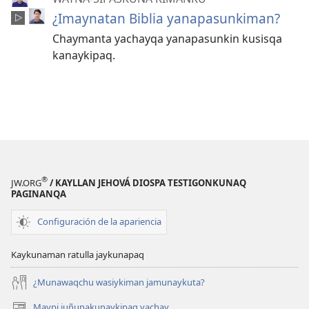
¿Imaynatan Biblia yanapasunkiman?
Chaymanta yachayqa yanapasunkin kusisqa
kanaykipaq.
®
JW.ORG
/ KAYLLAN JEHOVÁ DIOSPA TESTIGONKUNAQ
PAGINANQA
Configuración de la apariencia
Kaykunaman ratulla jaykunapaq
¿Munawaqchu wasiykiman jamunaykuta?
Maypi juñunakunaykipaq yachay