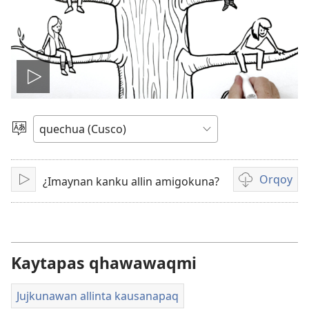
Reproducir
video
Rimasqayki
simita
akllanaykipaq
Orqoy
¿Imaynan kanku allin amigokuna?
Qallariy
Videopi
grabasqakun
horqonaykip
Kaytapas qhawawaqmi
Jujkunawan allinta kausanapaq