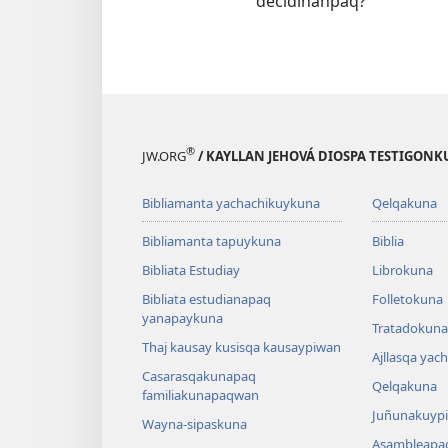
decidinanpaq?
®
JW.ORG
/ KAYLLAN JEHOVÁ DIOSPA TESTIGON
Bibliamanta yachachikuykuna
Qelqakuna
Bibliamanta tapuykuna
Biblia
Bibliata Estudiay
Librokuna
Bibliata estudianapaq
Folletokuna
yanapaykuna
Tratadokuna,
Thaj kausay kusisqa kausaypiwan
Ajllasqa yac
Casarasqakunapaq
Qelqakuna
familiakunapaqwan
Juñunakuypi
Wayna-sipaskuna
Asambleapa