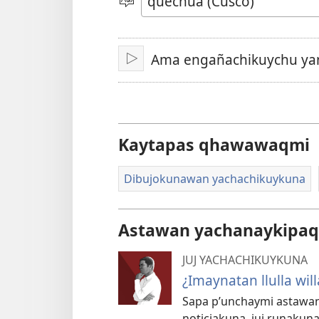
video
Rimasqayki
simita
akllanaykipaq
Ama engañachikuychu ya
Qallariy
Kaytapas qhawawaqmi
Dibujokunawan yachachikuykuna
Astawan yachanaykipaq
JUJ YACHACHIKUYKUNA
¿Imaynatan llulla w
Sapa p’unchaymi astawan 
noticiakuna, juj runaku