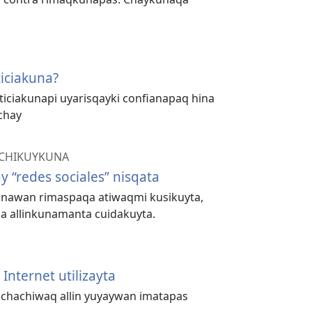
iciakuna?
iciakunapi uyarisqayki confianapaq hina
chay
CHIKUYKUNA
ay “redes sociales” nisqata
unawan rimaspaqa atiwaqmi kusikuyta,
a allinkunamanta cuidakuyta.
Internet utilizayta
chachiwaq allin yuyaywan imatapas