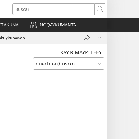
Buscar
CIAKUNA
NOQAYKUMANTA
a)
lakuykunawan
KAY RIMAYPI LEEY