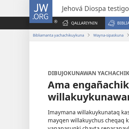
JW.ORG
Jehová Diospa testig
QALLARIYNIN
BIBL
Bibliamanta yachachikuykuna
Wayna-sipaskuna
DIBUJOKUNAWAN YACHACHI
Ama engañachik
willakuykunawa
Imaymana willakuykunataq ka
mayqen willakuychus cheqaq k
yanapasunki chayta reparanay