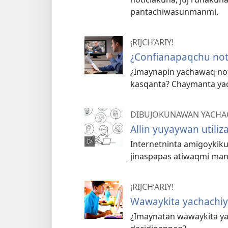
pantachiwasunmanmi.
¡RIJCH’ARIY!
¿Confianapaqchu not
¿Imaynapin yachawaq not
kasqanta? Chaymanta ya
DIBUJOKUNAWAN YACHA
Allin yuyaywan utiliz
Internetninta amigoykik
jinaspapas atiwaqmi man
¡RIJCH’ARIY!
Wawaykita yachachiy 
¿Imaynatan wawaykita ya