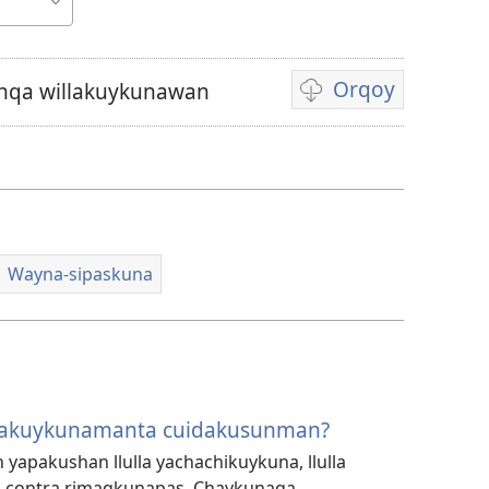
Orqoy
nqa willakuykunawan
Videopi
grabasqakunata
horqonaykipaq
Wayna-sipaskuna
illakuykunamanta cuidakusunman?
yapakushan llulla yachachikuykuna, llulla
na contra rimaqkunapas. Chaykunaqa