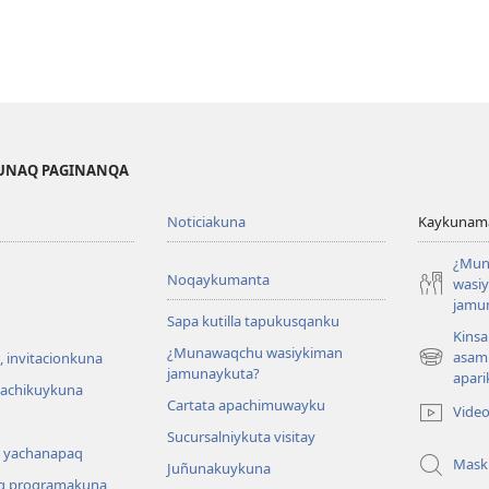
KUNAQ PAGINANQA
Noticiakuna
Kaykunama
¿Mun
Noqaykumanta
wasi
jamu
Sapa kutilla tapukusqanku
Kinsa
¿Munawaqchu wasiykiman
asam
 invitacionkuna
(abre
jamunaykuta?
apari
una
hachikuykuna
Cartata apachimuwayku
nueva
Vide
ventana)
Sucursalniykuta visitay
 yachanapaq
Mask
Juñunakuykuna
q programakuna