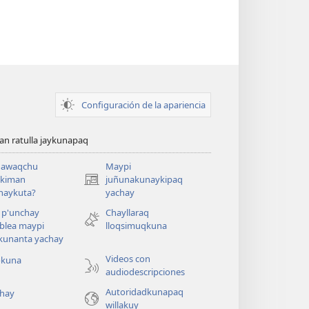
Configuración de la apariencia
n ratulla jaykunapaq
awaqchu
Maypi
ykiman
juñunakunaykipaq
(abre
naykuta?
yachay
una
nueva
 p'unchay
Chayllaraq
ventana)
blea maypi
lloqsimuqkuna
kunanta yachay
Videos con
okuna
audiodescripciones
Autoridadkunapaq
hay
willakuy