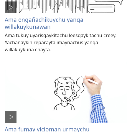
Ama engañachikuychu yanqa
willakuykunawan
Ama tukuy uyarisqaykitachu leesqaykitachu creey.
Yachanaykin reparayta imaynachus yanqa
willakuykuna chayta.
Ama fumay vicioman urmaychu