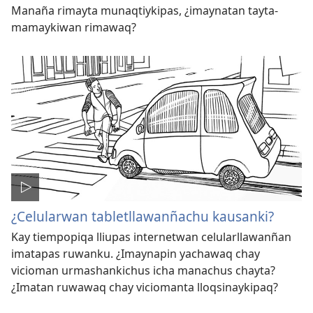
Manaña rimayta munaqtiykipas, ¿imaynatan tayta-
mamaykiwan rimawaq?
¿Celularwan tabletllawanñachu kausanki?
Kay tiempopiqa lliupas internetwan celularllawanñan
imatapas ruwanku. ¿Imaynapin yachawaq chay
vicioman urmashankichus icha manachus chayta?
¿Imatan ruwawaq chay viciomanta lloqsinaykipaq?