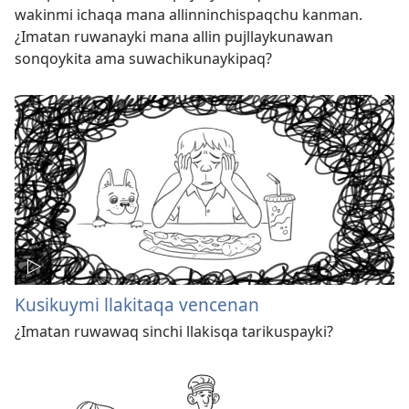
wakinmi ichaqa mana allinninchispaqchu kanman.
¿Imatan ruwanayki mana allin pujllaykunawan
sonqoykita ama suwachikunaykipaq?
Kusikuymi llakitaqa vencenan
¿Imatan ruwawaq sinchi llakisqa tarikuspayki?