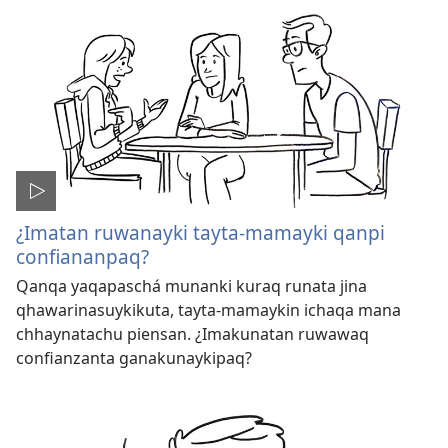
¿Imatan ruwanayki tayta-mamayki qanpi
confiananpaq?
Qanqa yaqapaschá munanki kuraq runata jina
qhawarinasuykikuta, tayta-mamaykin ichaqa mana
chhaynatachu piensan. ¿Imakunatan ruwawaq
confianzanta ganakunaykipaq?