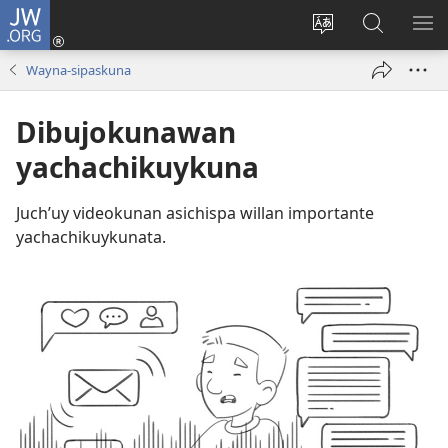
JW.ORG
Sutiykiwan
jaykuy
Direccionpi simi
JW.ORG
QH
(abre
akllay
nisqapi
ME
Wayna-sipaskuna
una
maskhay
nueva
Dibujokunawan
ventana)
yachachikuykuna
Juch’uy videokunan asichispa willan importante
yachachikuykunata.