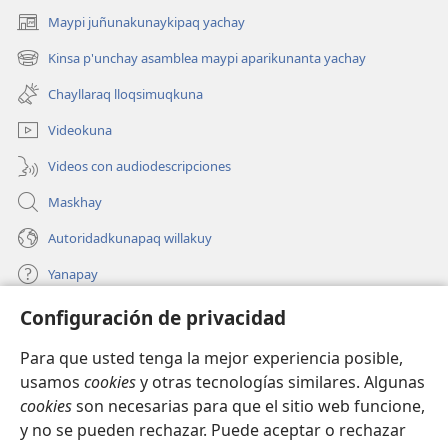
Maypi juñunakunaykipaq yachay
(abre
una
Kinsa p'unchay asamblea maypi aparikunanta yachay
(abre
nueva
una
ventana)
Chayllaraq lloqsimuqkuna
nueva
ventana)
Videokuna
Videos con audiodescripciones
Maskhay
Autoridadkunapaq willakuy
Yanapay
Configuración de privacidad
Donacionta churanapaq
(abre
una
Para que usted tenga la mejor experiencia posible,
nueva
INTERNETPI QELQANCHISKUNA Watchtower™
usamos
cookies
y otras tecnologías similares. Algunas
(abre
ventana)
cookies
son necesarias para que el sitio web funcione,
una
®
JW Hub
nueva
y no se pueden rechazar. Puede aceptar o rechazar
(abre
ventana)