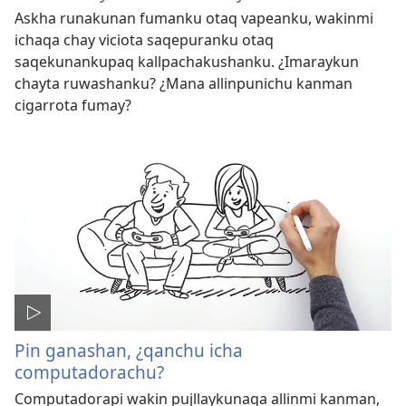
Askha runakunan fumanku otaq vapeanku, wakinmi
ichaqa chay viciota saqepuranku otaq
saqekunankupaq kallpachakushanku. ¿Imaraykun
chayta ruwashanku? ¿Mana allinpunichu kanman
cigarrota fumay?
Pin ganashan, ¿qanchu icha
computadorachu?
Computadorapi wakin pujllaykunaqa allinmi kanman,