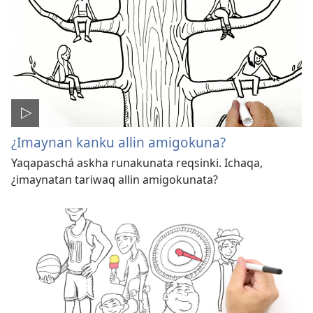
¿Imaynan kanku allin amigokuna?
Yaqapaschá askha runakunata reqsinki. Ichaqa,
¿imaynatan tariwaq allin amigokunata?