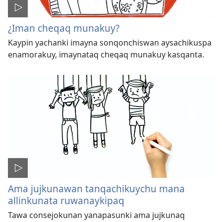
¿Iman cheqaq munakuy?
Kaypin yachanki imayna sonqonchiswan aysachikuspa
enamorakuy, imaynataq cheqaq munakuy kasqanta.
Ama jujkunawan tanqachikuychu mana
allinkunata ruwanaykipaq
Tawa consejokunan yanapasunki ama jujkunaq