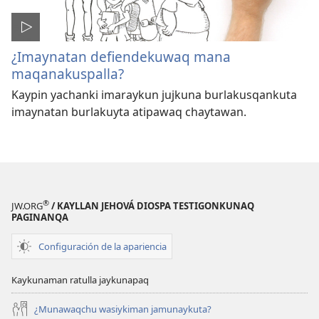
¿Imaynatan defiendekuwaq mana
maqanakuspalla?
Kaypin yachanki imaraykun jujkuna burlakusqankuta
imaynatan burlakuyta atipawaq chaytawan.
®
JW.ORG
/ KAYLLAN JEHOVÁ DIOSPA TESTIGONKUNAQ
PAGINANQA
Configuración de la apariencia
Kaykunaman ratulla jaykunapaq
¿Munawaqchu wasiykiman jamunaykuta?