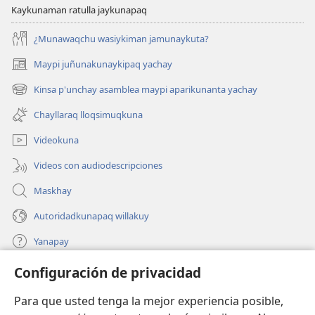
Kaykunaman ratulla jaykunapaq
¿Munawaqchu wasiykiman jamunaykuta?
Maypi juñunakunaykipaq yachay
(abre
una
Kinsa p'unchay asamblea maypi aparikunanta yachay
(abre
nueva
una
ventana)
Chayllaraq lloqsimuqkuna
nueva
ventana)
Videokuna
Videos con audiodescripciones
Maskhay
Autoridadkunapaq willakuy
Yanapay
Configuración de privacidad
Donacionta churanapaq
(abre
una
Para que usted tenga la mejor experiencia posible,
nueva