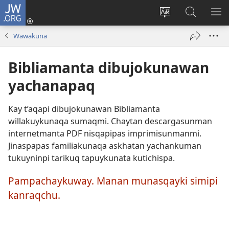
JW.ORG
Sutiykiwan
jaykuy
Direccionpi simi
JW.ORG
QH
(abre
akllay
nisqapi
ME
Wawakuna
una
maskhay
nueva
Bibliamanta dibujokunawan
ventana)
yachanapaq
Kay t’aqapi dibujokunawan Bibliamanta
willakuykunaqa sumaqmi. Chaytan descargasunman
internetmanta PDF nisqapipas imprimisunmanmi.
Jinaspapas familiakunaqa askhatan yachankuman
tukuyninpi tarikuq tapuykunata kutichispa.
Pampachaykuway. Manan munasqayki simipi
kanraqchu.