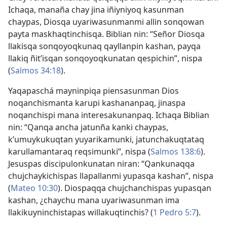
Ichaqa, manaña chay jina iñiyniyoq kasunman
chaypas, Diosqa uyariwasunmanmi allin sonqowan
payta maskhaqtinchisqa. Biblian nin: “Señor Diosqa
llakisqa sonqoyoqkunaq qayllanpin kashan, payqa
llakiq ñit’isqan sonqoyoqkunatan qespichin”, nispa
(
Salmos 34:18
).
Yaqapaschá mayninpiqa piensasunman Dios
noqanchismanta karupi kashananpaq, jinaspa
noqanchispi mana interesakunanpaq. Ichaqa Biblian
nin: “Qanqa ancha jatunña kanki chaypas,
k’umuykukuqtan yuyarikamunki, jatunchakuqtataq
karullamantaraq reqsimunki”, nispa (
Salmos 138:6
).
Jesuspas discipulonkunatan niran: “Qankunaqqa
chujchaykichispas llapallanmi yupasqa kashan”, nispa
(
Mateo 10:30
). Diospaqqa chujchanchispas yupasqan
kashan, ¿chaychu mana uyariwasunman ima
llakikuyninchistapas willakuqtinchis? (
1 Pedro 5:7
).