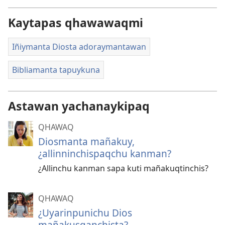
Kaytapas qhawawaqmi
Iñiymanta Diosta adoraymantawan
Bibliamanta tapuykuna
Astawan yachanaykipaq
QHAWAQ
Diosmanta mañakuy,
¿allinninchispaqchu kanman?
¿Allinchu kanman sapa kuti mañakuqtinchis?
QHAWAQ
¿Uyarinpunichu Dios
mañakusqanchista?