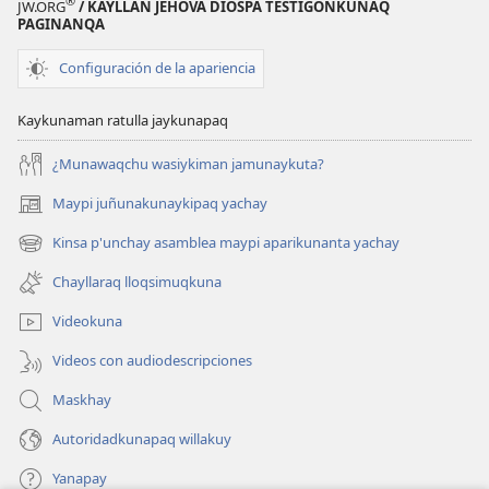
®
JW.ORG
/ KAYLLAN JEHOVÁ DIOSPA TESTIGONKUNAQ
PAGINANQA
Configuración de la apariencia
Kaykunaman ratulla jaykunapaq
¿Munawaqchu wasiykiman jamunaykuta?
Maypi juñunakunaykipaq yachay
(abre
una
Kinsa p'unchay asamblea maypi aparikunanta yachay
(abre
nueva
una
ventana)
Chayllaraq lloqsimuqkuna
nueva
ventana)
Videokuna
Videos con audiodescripciones
Maskhay
Autoridadkunapaq willakuy
Yanapay