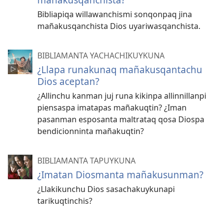
Bibliapiqa willawanchismi sonqonpaq jina
mañakusqanchista Dios uyariwasqanchista.
BIBLIAMANTA YACHACHIKUYKUNA
¿Llapa runakunaq mañakusqantachu
Dios aceptan?
¿Allinchu kanman juj runa kikinpa allinnillanpi
piensaspa imatapas mañakuqtin? ¿Iman
pasanman esposanta maltrataq qosa Diospa
bendicionninta mañakuqtin?
BIBLIAMANTA TAPUYKUNA
¿Imatan Diosmanta mañakusunman?
¿Llakikunchu Dios sasachakuykunapi
tarikuqtinchis?