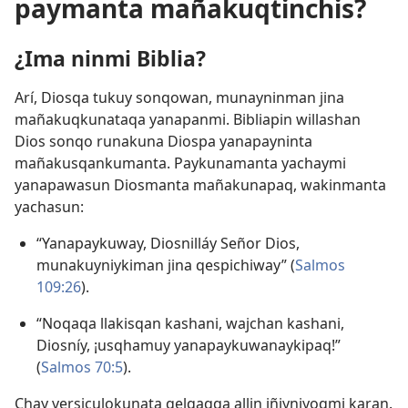
paymanta mañakuqtinchis?
¿Ima ninmi Biblia?
Arí, Diosqa tukuy sonqowan, munayninman jina
mañakuqkunataqa yanapanmi. Bibliapin willashan
Dios sonqo runakuna Diospa yanapayninta
mañakusqankumanta. Paykunamanta yachaymi
yanapawasun Diosmanta mañakunapaq, wakinmanta
yachasun:
“Yanapaykuway, Diosnilláy Señor Dios,
munakuyniykiman jina qespichiway” (
Salmos
109:26
).
“Noqaqa llakisqan kashani, wajchan kashani,
Diosníy, ¡usqhamuy yanapaykuwanaykipaq!”
(
Salmos 70:5
).
Chay versiculokunata qelqaqqa allin iñiyniyoqmi karan.