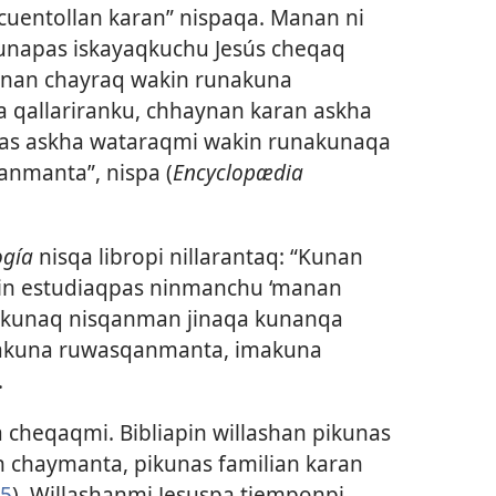
uentollan karan” nispaqa. Manan ni
kunapas iskayaqkuchu Jesús cheqaq
inan chayraq wakin runakuna
a qallariranku, chhaynan karan askha
pas askha wataraqmi wakin runakunaqa
anmanta”, nispa (
Encyclopædia
ogía
nisqa libropi nillarantaq: “Kunan
in estudiaqpas ninmanchu ‘manan
aykunaq nisqanman jinaqa kunanqa
makuna ruwasqanmanta, imakuna
.
 cheqaqmi. Bibliapin willashan pikunas
chaymanta, pikunas familian karan
55
). Willashanmi Jesuspa tiemponpi