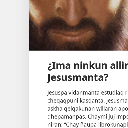
¿Ima ninkun all
Jesusmanta?
Jesuspa vidanmanta estudiaq 
cheqaqpuni kasqanta. Jesusman
askha qelqakunan willaran apo
qhepamanpas. Chaymi juj impo
niran: “Chay ñaupa librokunap