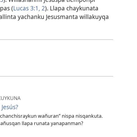
pas (
Lucas 3:1, 2
). Llapa chaykunata
llinta yachanku Jesusmanta willakuyqa
KUYKUNA
Jesús?
uchanchisraykun wañuran” nispa nisqankuta.
 wañusqan llapa runata yanapanman?