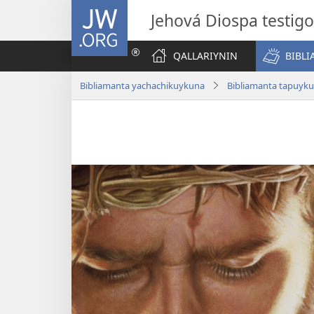
JW.ORG
Jehová Diospa testig
QALLARIYNIN
BIBL
Bibliamanta yachachikuykuna
Bibliamanta tapuyk