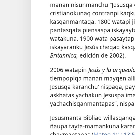
manan nisunmanchu “Jesusqa c
cristianokunaq contranpi kaq
kasqanmantaqa. 1800 watapi j
pantasqata piensaspa iskayayt
watakuna. 1900 wata pasayta
iskayaranku Jesús cheqaq kasq
Britannica,
edición de 2002).
2006 watapin
Jesús y la arqueol
tiempopiqa manan mayqen all
Jesusqa karanchu’ nispaqa, p
askhatas yachakun Jesuspa i
yachachisqanmantapas”, nispa
Jesusmanta Bibliaq willasqanqa
ñaupa tayta-mamankuna karan 
chaymantapas (
Mateo 1:1;
13: