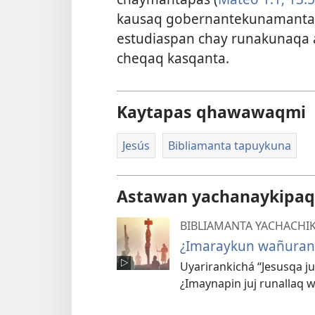
kausaq gobernantekunamanta
estudiaspan chay runakunaqa a
cheqaq kasqanta.
Kaytapas qhawawaqmi
Jesús
Bibliamanta tapuykuna
Astawan yachanaykipaq
BIBLIAMANTA YACHACHI
¿Imaraykun wañuran 
Uyarirankichá “Jesusqa j
¿Imaynapin juj runallaq