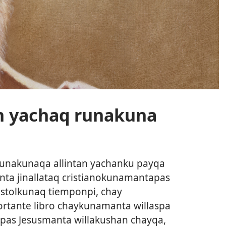
in yachaq runakuna
runakunaqa allintan yachanku payqa
ta jinallataq cristianokunamantapas
stolkunaq tiemponpi, chay
rtante libro chaykunamanta willaspa
ipas Jesusmanta willakushan chayqa,