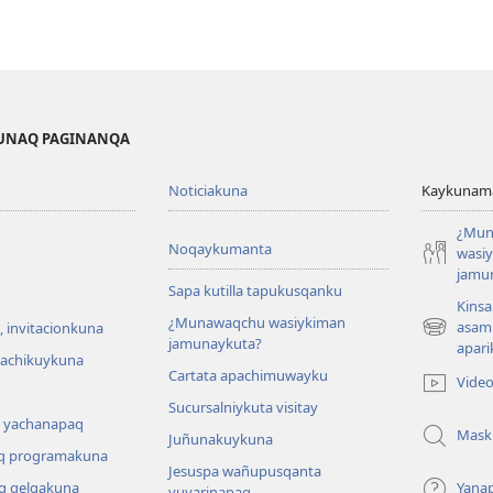
KUNAQ PAGINANQA
Noticiakuna
Kaykunama
¿Mun
Noqaykumanta
wasi
jamu
Sapa kutilla tapukusqanku
Kinsa
¿Munawaqchu wasiykiman
asam
 invitacionkuna
(abre
jamunaykuta?
apari
una
hachikuykuna
Cartata apachimuwayku
nueva
Vide
ventana)
Sucursalniykuta visitay
 yachanapaq
Mask
Juñunakuykuna
q programakuna
Jesuspa wañupusqanta
q qelqakuna
Yana
yuyarinapaq