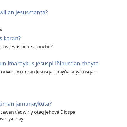
a willan Jesusmanta?
A
ús karan?
pas Jesús jina karanchu?
akun imaraykus Jesuspi iñipurqan chayta
 convencekurqan Jesusqa unayña suyakusqan
kiman jamunaykuta?
stawan t’aqwiriy otaq Jehová Diospa
wan yachay