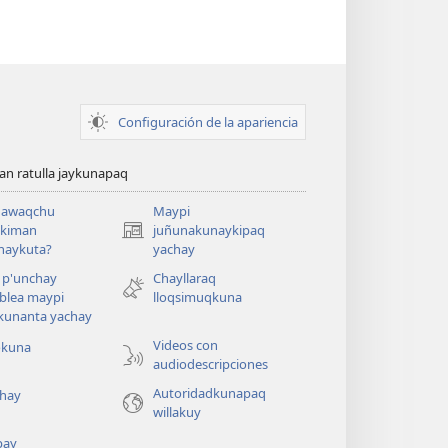
Configuración de la apariencia
n ratulla jaykunapaq
awaqchu
Maypi
ykiman
juñunakunaykipaq
(abre
naykuta?
yachay
una
nueva
 p'unchay
Chayllaraq
ventana)
blea maypi
lloqsimuqkuna
kunanta yachay
Videos con
okuna
audiodescripciones
Autoridadkunapaq
hay
willakuy
pay