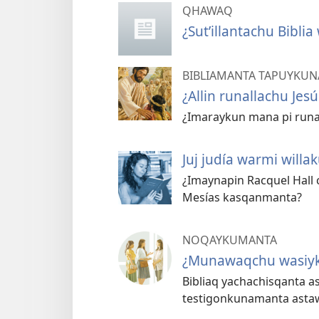
QHAWAQ
¿Sutʼillantachu Bibli
BIBLIAMANTA TAPUYKUN
¿Allin runallachu Jes
¿Imaraykun mana pi runa
Juj judía warmi will
¿Imaynapin Racquel Hall
Mesías kasqanmanta?
NOQAYKUMANTA
¿Munawaqchu wasiy
Bibliaq yachachisqanta a
testigonkunamanta asta