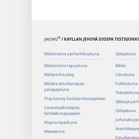
®
JW.ORG
/ KAYLLAN JEHOVÁ DIOSPA TESTIGON
Bibliamanta yachachikuykuna
Qelqakuna
Bibliamanta tapuykuna
Biblia
Bibliata Estudiay
Librokuna
Bibliata estudianapaq
Folletokuna
yanapaykuna
Tratadokuna,
Thaj kausay kusisqa kausaypiwan
Ajllasqa yac
Casarasqakunapaq
Qelqakuna
familiakunapaqwan
Juñunakuypi
Wayna-sipaskuna
Asambleapa
Wawakuna
Estudianapa