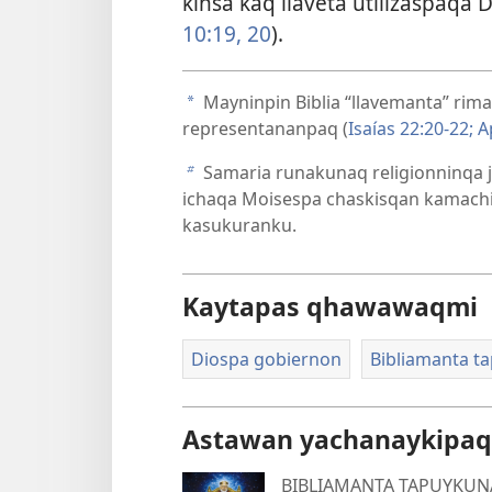
kinsa kaq llaveta utilizaspaqa
10:19, 20
).
Mayninpin Biblia “llavemanta” rim
a
representananpaq (
Isaías 22:20-22;
Ap
Samaria runakunaq religionninqa j
b
ichaqa Moisespa chaskisqan kamach
kasukuranku.
Kaytapas qhawawaqmi
Diospa gobiernon
Bibliamanta t
Astawan yachanaykipaq
BIBLIAMANTA TAPUYKUN