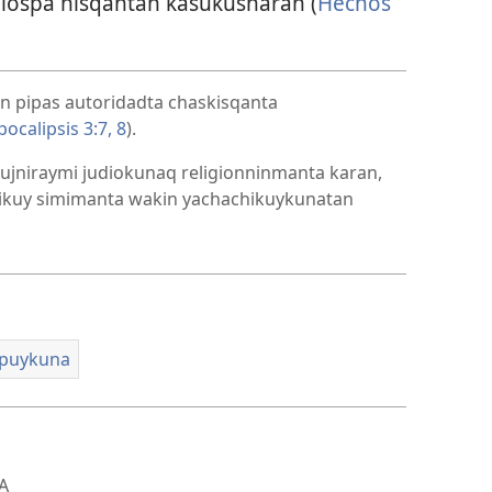
 Diospa nisqantan kasukusharan (
Hechos
an pipas autoridadta chaskisqanta
ocalipsis 3:7, 8
).
ujniraymi judiokunaq religionninmanta karan,
ikuy simimanta wakin yachachikuykunatan
apuykuna
A