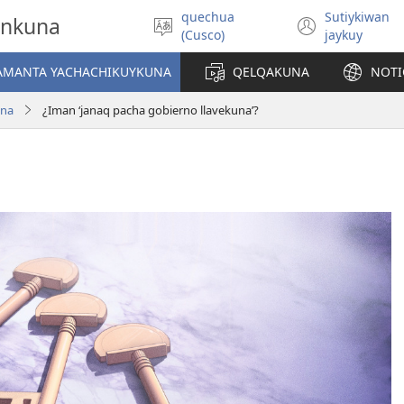
quechua
Sutiykiwan
onkuna
Simita
(abre
(Cusco)
jaykuy
akllay
una
nueva
IAMANTA YACHACHIKUYKUNA
QELQAKUNA
NOTI
ventan
una
¿Iman ‘janaq pacha gobierno llavekuna’?