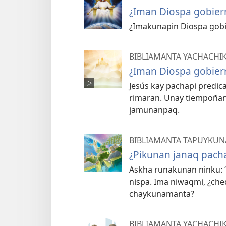
¿Iman Diospa gobier
¿Imakunapin Diospa gobi
BIBLIAMANTA YACHACHI
¿Iman Diospa gobier
Jesús kay pachapi pred
rimaran. Unay tiempoñ
jamunanpaq.
BIBLIAMANTA TAPUYKUN
¿Pikunan janaq pacha
Askha runakunan ninku: 
nispa. Ima niwaqmi, ¿che
chaykunamanta?
BIBLIAMANTA YACHACHI