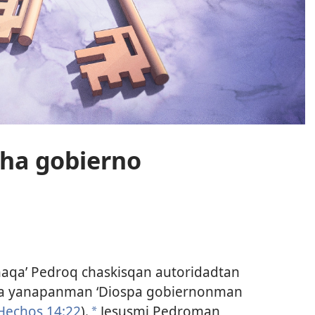
cha gobierno
naqa’ Pedroq chaskisqan autoridadtan
ta yanapanman ‘Diospa gobiernonman
echos 14:22
).
Jesusmi Pedroman
a