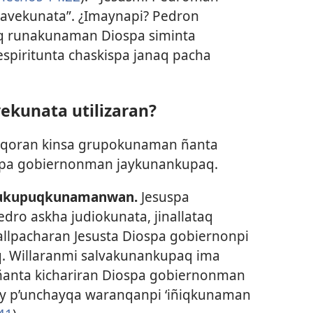
lavekunata”. ¿Imaynapi? Pedron
oq runakunaman Diospa siminta
espiritunta chaskispa janaq pacha
ekunata utilizaran?
 qoran kinsa grupokunaman ñanta
spa gobiernonman jaykunankupaq.
tukupuqkunamanwan.
Jesuspa
ro askha judiokunata, jinallataq
llpacharan Jesusta Diospa gobiernonpi
q. Willaranmi salvakunankupaq ima
anta kichariran Diospa gobiernonman
y p’unchayqa waranqanpi ‘iñiqkunaman