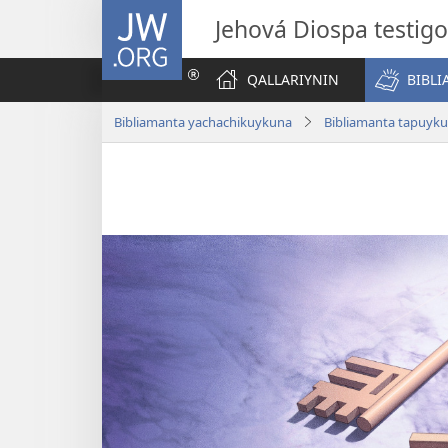
JW.ORG
Jehová Diospa testig
QALLARIYNIN
BIBL
Bibliamanta yachachikuykuna
Bibliamanta tapuyk