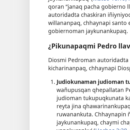
qoran “janaq pacha gobierno l
autoridadta chaskiran iñiyniy
willananpaq, chhaynapi santo 
gobiernoman jaykunankupaq.
¿Pikunapaqmi Pedro llav
Diosmi Pedroman autoridadta
kicharinanpaq, chhaynapi Dio
Judiokunaman judioman 
wañupusqan qhepallatan Ped
judioman tukupuqkunata ka
reyta jina qhawarinankupa
ruwanankuta. Chhaynapin ñ
jaykunankupaq, chaymi cha