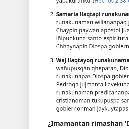
yapakuranku’ (
Hechos 2:38-
Samaria llaqtapi runakun
runakunaman willananpaq ju
Chaypin paywan apóstol J
iñipuqkuna santo espiritut
Chhaynapin Diospa gobiern
Waj llaqtayoq runakunama
wañupusqan qhepatan, Dio
runakunapas Diospa gobier
Pedroqa jujmanta llavekunat
runakunaman predicananpa
cristianoman tukupuspa sant
gobiernonman jaykuytapas 
¿Imamantan rimashan ‘D