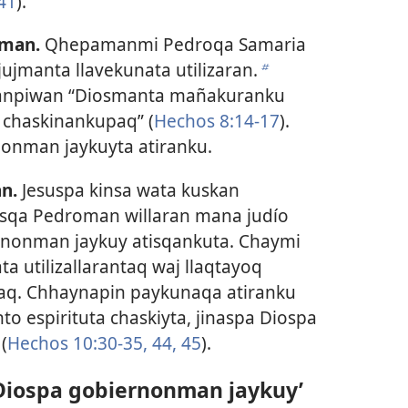
41
).
aman.
Qhepamanmi Pedroqa Samaria
jmanta llavekunata utilizaran.
b
uanpiwan “Diosmanta mañakuranku
a chaskinankupaq” (
Hechos 8:14-17
).
onman jaykuyta atiranku.
n.
Jesuspa kinsa wata kuskan
sqa Pedroman willaran mana judío
nonman jaykuy atisqankuta. Chaymi
a utilizallarantaq waj llaqtayoq
q. Chhaynapin paykunaqa atiranku
o espirituta chaskiyta, jinaspa Diospa
(
Hechos 10:30-35,
44, 45
).
iospa gobiernonman jaykuy’