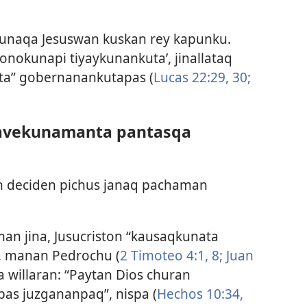
unaqa Jesuswan kuskan rey kapunku.
ronokunapi tiyaykunankuta’, jinallataq
ata” gobernanankutapas (
Lucas 22:29, 30;
lavekunamanta pantasqa
 deciden pichus janaq pachaman
man jina, Jusucriston “kausaqkunata
 manan Pedrochu (
2 Timoteo 4:1,
8;
Juan
a willaran: “Paytan Dios churan
s juzgananpaq”, nispa (
Hechos 10:34,