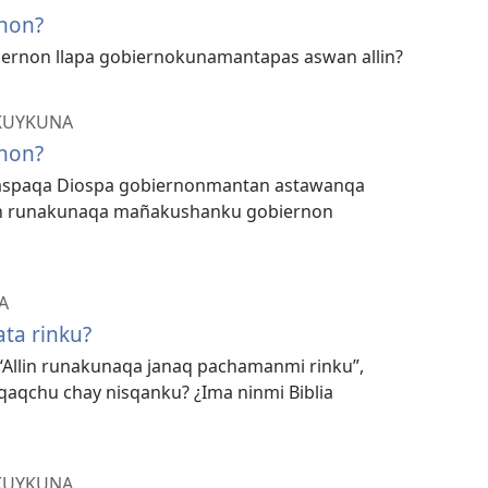
non?
ernon llapa gobiernokunamantapas aswan allin?
KUYKUNA
non?
icaspaqa Diospa gobiernonmantan astawanqa
an runakunaqa mañakushanku gobiernon
A
ta rinku?
“Allin runakunaqa janaq pachamanmi rinku”,
qaqchu chay nisqanku? ¿Ima ninmi Biblia
KUYKUNA