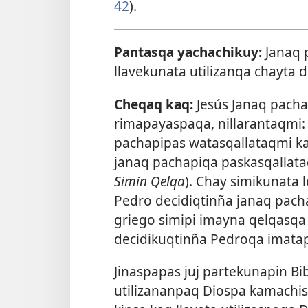
42
).
Pantasqa yachachikuy:
Janaq 
llavekunata utilizanqa chayta d
Cheqaq kaq:
Jesús Janaq pach
rimapayaspaqa, nillarantaqmi:
pachapipas watasqallataqmi ka
janaq pachapiqa paskasqallataq
Simin Qelqa
). Chay simikunata
Pedro decidiqtinña janaq pac
griego simipi imayna qelqasqa
decidikuqtinña Pedroqa imata
Jinaspapas juj partekunapin Bi
utilizananpaq Diospa kamachi