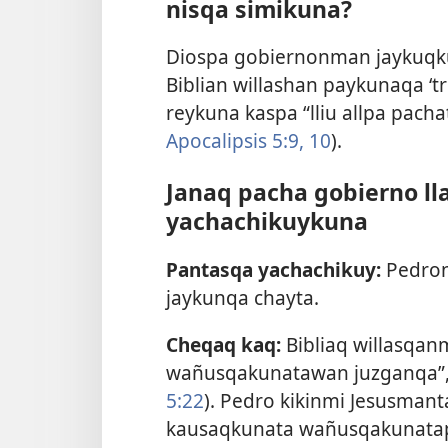
nisqa simikuna?
Diospa gobiernonman jaykuqk
Biblian willashan paykunaqa ‘t
reykuna kaspa “lliu allpa pach
Apocalipsis 5:9, 10
).
Janaq pacha gobierno l
yachachikuykuna
Pantasqa yachachikuy:
Pedron
jaykunqa chayta.
Cheqaq kaq:
Bibliaq willasqan
wañusqakunatawan juzganqa”,
5:22
). Pedro kikinmi Jesusmant
kausaqkunata wañusqakunatapa