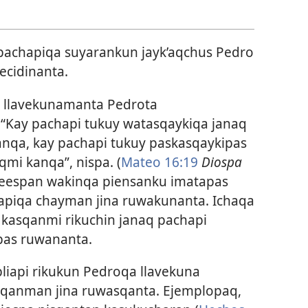
pachapiqa suyarankun jayk’aqchus Pedro
ecidinanta.
a llavekunamanta Pedrota
 “Kay pachapi tukuy watasqaykiqa janaq
nqa, kay pachapi tukuy paskasqaykipas
mi kanqa”, nispa. (
Mateo 16:19
Diospa
 leespan wakinqa piensanku imatapas
hapiqa chayman jina ruwakunanta. Ichaqa
 kasqanmi rikuchin janaq pachapi
pas ruwananta.
bliapi rikukun Pedroqa llavekuna
sqanman jina ruwasqanta. Ejemplopaq,