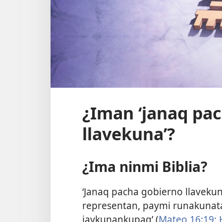
¿Iman ‘janaq pa
llavekuna’?
¿Ima ninmi Biblia?
‘Janaq pacha gobierno llaveku
representan, paymi runakuna
jaykunankupaq’ (
Mateo 16:19;
H