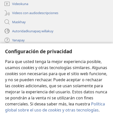
ventana)
Videokuna
Videos con audiodescripciones
Maskhay
Autoridadkunapaq willakuy
Yanapay
Configuración de privacidad
Donacionta churanapaq
(abre
una
Para que usted tenga la mejor experiencia posible,
nueva
INTERNETPI QELQANCHISKUNA Watchtower™
usamos
cookies
y otras tecnologías similares. Algunas
(abre
ventana)
cookies
son necesarias para que el sitio web funcione,
una
®
JW Hub
nueva
y no se pueden rechazar. Puede aceptar o rechazar
(abre
ventana)
una
las
cookies
adicionales, que se usan solamente para
®
JW Library
nueva
mejorar la experiencia del usuario. Estos datos nunca
ventana)
se pondrán a la venta ni se utilizarán con fines
comerciales. Si desea saber más, lea nuestra
Política
global sobre el uso de
cookies
y otras tecnologías
.