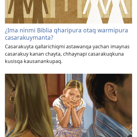
¿Ima ninmi Biblia qharipura otaq warmipura
casarakuymanta?
Casarakuyta qallarichiqmi astawanqa yachan imaynas
casarakuy kanan chayta, chhaynapi casarakuqkuna
kusisqa kausanankupaq.