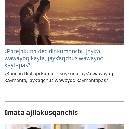
¿Parejakuna decidinkumanchu jayk’a
wawayoq kayta, jayk’aqchus wawayoq
kaytapas?
¿Kanchu Bibliapi kamachikuykuna jayk’a wawayoq
kaymanta, jayk’aqchus wawayoq kaymantapas?
Imata ajllakusqanchis