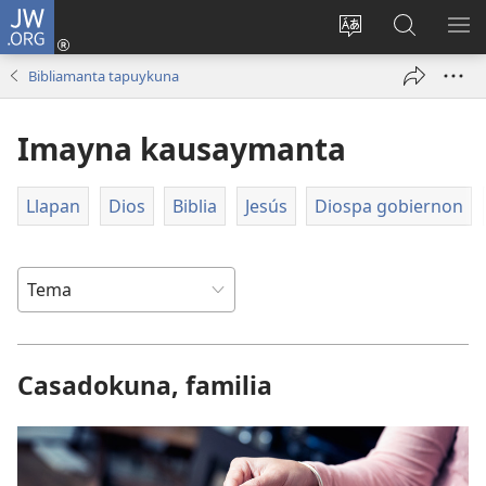
JW.ORG
Sutiykiwan
jaykuy
Direccionpi simi
JW.ORG
QH
(abre
akllay
nisqapi
ME
Bibliamanta tapuykuna
una
maskhay
nueva
Imayna kausaymanta
ventana)
Llapan
Dios
Biblia
Jesús
Diospa gobiernon
Casadokuna, familia