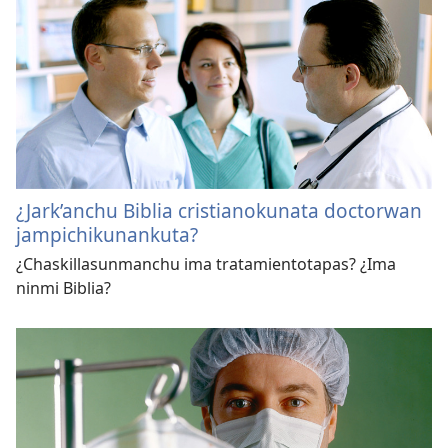
¿Jark’anchu Biblia cristianokunata doctorwan
jampichikunankuta?
¿Chaskillasunmanchu ima tratamientotapas? ¿Ima
ninmi Biblia?