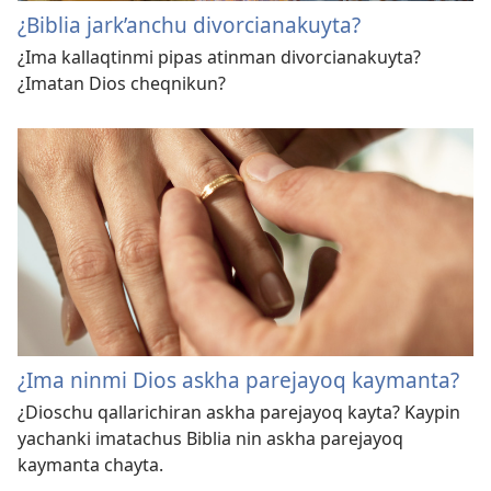
¿Biblia jark’anchu divorcianakuyta?
¿Ima kallaqtinmi pipas atinman divorcianakuyta?
¿Imatan Dios cheqnikun?
¿Ima ninmi Dios askha parejayoq kaymanta?
¿Dioschu qallarichiran askha parejayoq kayta? Kaypin
yachanki imatachus Biblia nin askha parejayoq
kaymanta chayta.