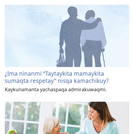
¿Ima ninanmi “Taytaykita mamaykita
sumaqta respetay” nisqa kamachikuy?
Kaykunamanta yachaspaqa admirakuwaqmi.