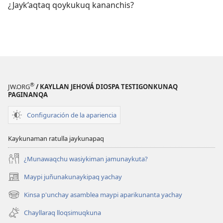
¿Jayk’aqtaq qoykukuq kananchis?
®
JW.ORG
/ KAYLLAN JEHOVÁ DIOSPA TESTIGONKUNAQ
PAGINANQA
Configuración de la apariencia
Kaykunaman ratulla jaykunapaq
¿Munawaqchu wasiykiman jamunaykuta?
Maypi juñunakunaykipaq yachay
(abre
una
Kinsa p'unchay asamblea maypi aparikunanta yachay
(abre
nueva
una
ventana)
Chayllaraq lloqsimuqkuna
nueva