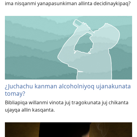
ima nisqanmi yanapasunkiman allinta decidinaykipaq?
¿Juchachu kanman alcoholniyoq ujanakunata
tomay?
Bibliapiqa willanmi vinota juj tragokunata juj chikanta
ujayqa allin kasqanta.