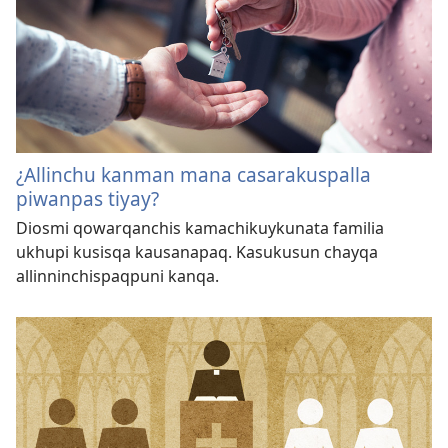
¿Allinchu kanman mana casarakuspalla
piwanpas tiyay?
Diosmi qowarqanchis kamachikuykunata familia
ukhupi kusisqa kausanapaq. Kasukusun chayqa
allinninchispaqpuni kanqa.