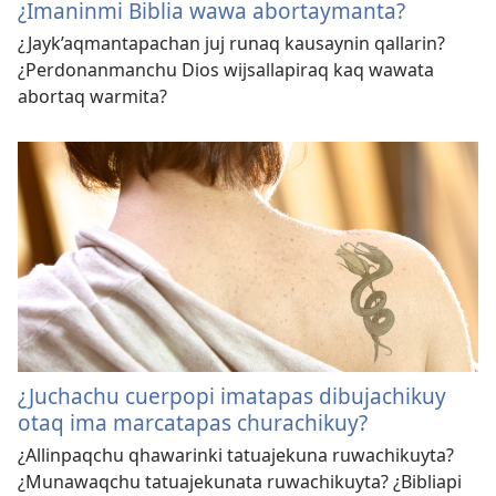
¿Imaninmi Biblia wawa abortaymanta?
¿Jayk’aqmantapachan juj runaq kausaynin qallarin?
¿Perdonanmanchu Dios wijsallapiraq kaq wawata
abortaq warmita?
¿Juchachu cuerpopi imatapas dibujachikuy
otaq ima marcatapas churachikuy?
¿Allinpaqchu qhawarinki tatuajekuna ruwachikuyta?
¿Munawaqchu tatuajekunata ruwachikuyta? ¿Bibliapi