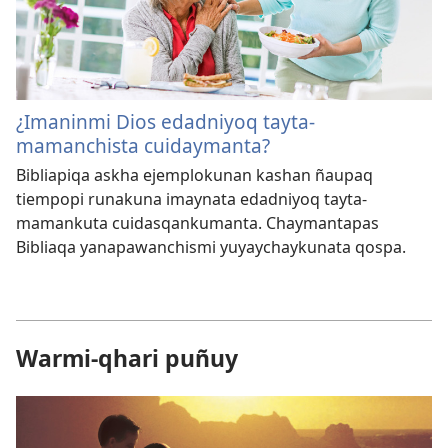
¿Imaninmi Dios edadniyoq tayta-
mamanchista cuidaymanta?
Bibliapiqa askha ejemplokunan kashan ñaupaq
tiempopi runakuna imaynata edadniyoq tayta-
mamankuta cuidasqankumanta. Chaymantapas
Bibliaqa yanapawanchismi yuyaychaykunata qospa.
Warmi-qhari puñuy