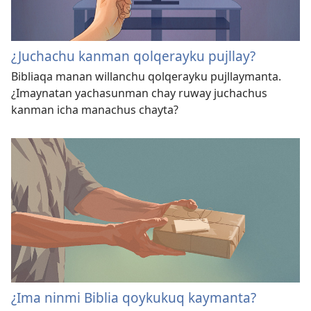
¿Juchachu kanman qolqerayku pujllay?
Bibliaqa manan willanchu qolqerayku pujllaymanta.
¿Imaynatan yachasunman chay ruway juchachus
kanman icha manachus chayta?
¿Ima ninmi Biblia qoykukuq kaymanta?