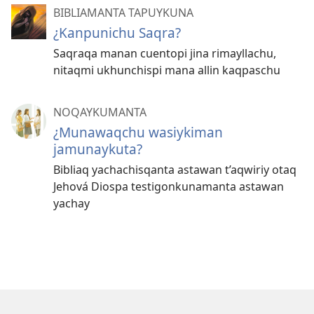
BIBLIAMANTA TAPUYKUNA
¿Kanpunichu Saqra?
Saqraqa manan cuentopi jina rimayllachu,
nitaqmi ukhunchispi mana allin kaqpaschu
NOQAYKUMANTA
¿Munawaqchu wasiykiman
jamunaykuta?
Bibliaq yachachisqanta astawan t’aqwiriy otaq
Jehová Diospa testigonkunamanta astawan
yachay