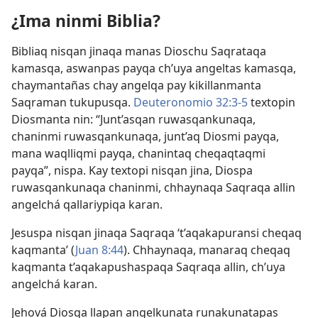
¿Ima ninmi Biblia?
Bibliaq nisqan jinaqa manas Dioschu Saqrataqa
kamasqa, aswanpas payqa ch’uya angeltas kamasqa,
chaymantañas chay angelqa pay kikillanmanta
Saqraman tukupusqa.
Deuteronomio 32:3-5
textopin
Diosmanta nin: “Junt’asqan ruwasqankunaqa,
chaninmi ruwasqankunaqa, junt’aq Diosmi payqa,
mana waqlliqmi payqa, chanintaq cheqaqtaqmi
payqa”, nispa. Kay textopi nisqan jina, Diospa
ruwasqankunaqa chaninmi, chhaynaqa Saqraqa allin
angelchá qallariypiqa karan.
Jesuspa nisqan jinaqa Saqraqa ‘t’aqakapuransi cheqaq
kaqmanta’ (
Juan 8:44
). Chhaynaqa, manaraq cheqaq
kaqmanta t’aqakapushaspaqa Saqraqa allin, ch’uya
angelchá karan.
Jehová Diosqa llapan angelkunata runakunatapas