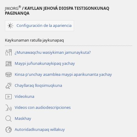
®
JW.ORG
/ KAYLLAN JEHOVÁ DIOSPA TESTIGONKUNAQ
PAGINANQA
Configuración de la apariencia
Kaykunaman ratulla jaykunapaq
¿Munawaqchu wasiykiman jamunaykuta?
Maypi juñunakunaykipaq yachay
(abre
una
Kinsa p'unchay asamblea maypi aparikunanta yachay
(abre
nueva
una
ventana)
Chayllaraq lloqsimuqkuna
nueva
ventana)
Videokuna
Videos con audiodescripciones
Maskhay
Autoridadkunapaq willakuy