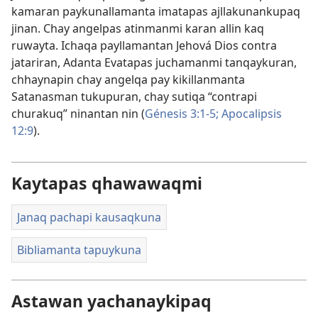
kamaran paykunallamanta imatapas ajllakunankupaq
jinan. Chay angelpas atinmanmi karan allin kaq
ruwayta. Ichaqa payllamantan Jehová Dios contra
jatariran, Adanta Evatapas juchamanmi tanqaykuran,
chhaynapin chay angelqa pay kikillanmanta
Satanasman tukupuran, chay sutiqa “contrapi
churakuq” ninantan nin (
Génesis 3:1-5;
Apocalipsis
12:9
).
Kaytapas qhawawaqmi
Janaq pachapi kausaqkuna
Bibliamanta tapuykuna
Astawan yachanaykipaq