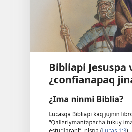
Bibliapi Jesuspa
¿confianapaq ji
¿Ima ninmi Biblia?
Lucasqa Bibliapi kaq jujnin lib
“Qallariymantapacha tukuy ima
estudiarani”, nispa (
Lucas 1:3
).