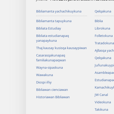
Bibliamanta yachachikuykuna
Qelqakuna
Bibliamanta tapuykuna
Biblia
Bibliata Estudiay
Librokuna
Bibliata estudianapaq
Folletokuna
yanapaykuna
Tratadokuna,
Thaj kausay kusisqa kausaypiwan
Ajllasqa yac
Casarasqakunapaq
Qelqakuna
familiakunapaqwan
Juñunakuypi
Wayna-sipaskuna
Asambleapa
Wawakuna
Estudianapa
Diospi iñiy
Kamachikuy
Bibliawan cienciawan
JW Canal
Historiawan Bibliawan
Videokuna
Takikuna