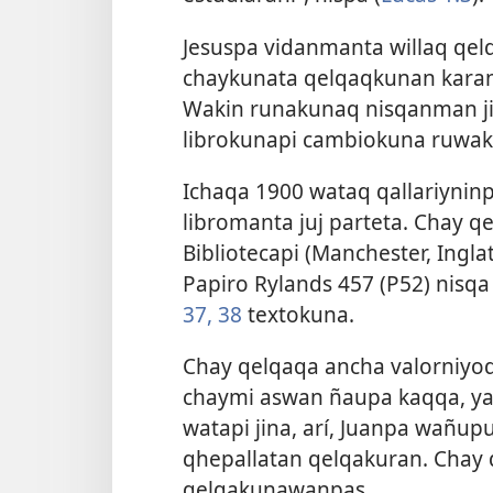
Jesuspa vidanmanta willaq qel
chaykunata qelqaqkunan karank
Wakin runakunaq nisqanman ji
librokunapi cambiokuna ruwak
Ichaqa 1900 wataq qallariyninpi
libromanta juj parteta. Chay 
Bibliotecapi (Manchester, Ingla
Papiro Rylands 457 (P52) nisq
37, 38
textokuna.
Chay qelqaqa ancha valorniyo
chaymi aswan ñaupa kaqqa, ya
watapi jina, arí, Juanpa wañu
qhepallatan qelqakuran. Chay q
qelqakunawanpas.