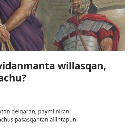
 vidanmanta willasqan,
nachu?
rotan qelqaran, paymi niran:
chus pasasqantan allintapuni