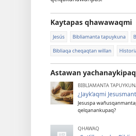
Kaytapas qhawawaqmi
Jesús
Bibliamanta tapuykuna
B
Bibliaqa cheqaqtan willan
Histor
Astawan yachanaykipaq
BIBLIAMANTA TAPUYKUN
¿Jayk’aqmi Jesusman
Jesuspa wañusqanmantapa
qelqanankupaq?
QHAWAQ