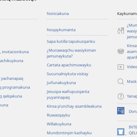
Noticiakuna
Kaykunama
¿Mun
Noqaykumanta
wasi
jamu
Sapa kutilla tapukusqanku
Kinsa
¿Munawaqchu wasiykiman
asam
 invitacionkuna
(abre
jamunaykuta?
apari
una
hachikuykuna
Cartata apachimuwayku
nueva
Vide
ventana)
Sucursalniykuta visitay
 yachanapaq
Mask
Juñunakuykuna
q programakuna
Jesuspa wañupusqanta
q qelqakuna
Yana
yuyarinapaq
kuna
Kinsa p’unchay asambleakuna
Don
(abre
Ruwasqayku
una
Willakuykuna
nueva
INT
ventana)
Mundontinpin kashayku
QEL
(abre