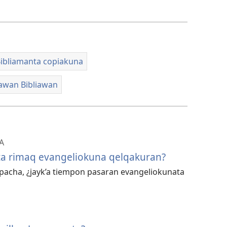
ibliamanta copiakuna
iawan Bibliawan
A
ta rimaq evangeliokuna qelqakuran?
cha, ¿jayk’a tiempon pasaran evangeliokunata