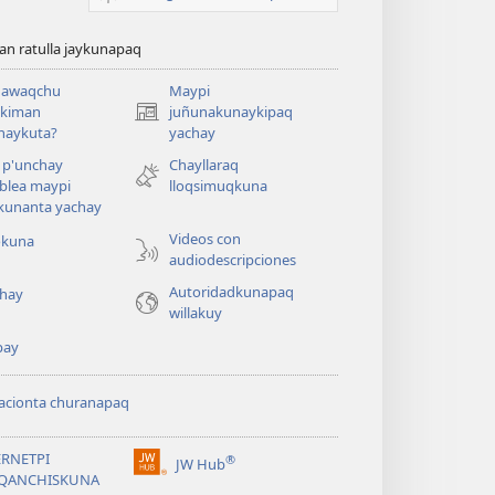
n ratulla jaykunapaq
awaqchu
Maypi
ykiman
juñunakunaykipaq
(abre
naykuta?
yachay
una
nueva
 p'unchay
Chayllaraq
ventana)
blea maypi
lloqsimuqkuna
kunanta yachay
Videos con
okuna
audiodescripciones
Autoridadkunapaq
hay
willakuy
pay
acionta churanapaq
ERNETPI
®
JW Hub
(abre
QANCHISKUNA