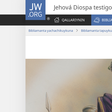
JW.ORG
Jehová Diospa testig
QALLARIYNIN
BIBL
Bibliamanta yachachikuykuna
Bibliamanta tapuyk