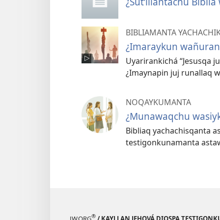
¿Sutʼillantachu Bibli
BIBLIAMANTA YACHACHI
¿Imaraykun wañuran 
Uyarirankichá “Jesusqa j
¿Imaynapin juj runallaq
NOQAYKUMANTA
¿Munawaqchu wasiy
Bibliaq yachachisqanta a
testigonkunamanta asta
®
JW.ORG
/ KAYLLAN JEHOVÁ DIOSPA TESTIGON