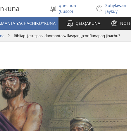
quechua
Sutiykiwan
onkuna
Simita
(abre
(Cusco)
jaykuy
akllay
una
nueva
IAMANTA YACHACHIKUYKUNA
QELQAKUNA
NOTI
ventan
una
Bibliapi Jesuspa vidanmanta willasqan, ¿confianapaq jinachu?