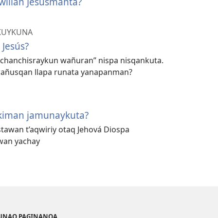
a willan Jesusmanta?
KUYKUNA
Jesús?
uchanchisraykun wañuran” nispa nisqankuta.
 wañusqan llapa runata yanapanman?
kiman jamunaykuta?
stawan t’aqwiriy otaq Jehová Diospa
wan yachay
KUNAQ PAGINANQA