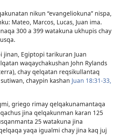
qakunatan nikun “evangeliokuna” nispa,
u: Mateo, Marcos, Lucas, Juan ima.
naqa 300 a 399 watakuna ukhupis chay
usqa.
 jinan, Egiptopi tarikuran Juan
qelqatan waqaychakushan John Rylands
terra), chay qelqatan reqsikullantaq
a sutiwan, chaypin kashan
Juan 18:31-33,
qmi, griego rimay qelqakunamantaqa
qachus jina qelqakunman karan 125
pusqanmanta 25 watakuna jina
elqaqa yaqa igualmi chay jina kaq juj