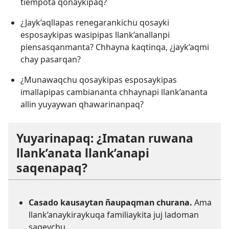
tiempota qonaykipaq?
¿Jayk’aqllapas renegarankichu qosayki
esposaykipas wasipipas llank’anallanpi
piensasqanmanta? Chhayna kaqtinqa, ¿jayk’aqmi
chay pasarqan?
¿Munawaqchu qosaykipas esposaykipas
imallapipas cambiananta chhaynapi llank’ananta
allin yuyaywan qhawarinanpaq?
Yuyarinapaq: ¿Imatan ruwana
llank’anata llank’anapi
saqenapaq?
Casado kausaytan ñaupaqman churana.
Ama
llank’anaykiraykuqa familiaykita juj ladoman
saqeychu.