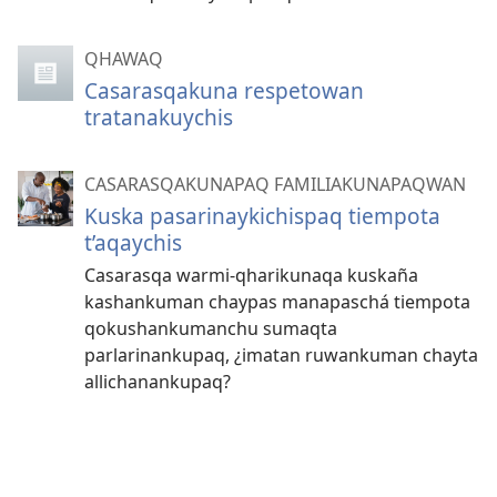
QHAWAQ
Casarasqakuna respetowan
tratanakuychis
CASARASQAKUNAPAQ FAMILIAKUNAPAQWAN
Kuska pasarinaykichispaq tiempota
t’aqaychis
Casarasqa warmi-qharikunaqa kuskaña
kashankuman chaypas manapaschá tiempota
qokushankumanchu sumaqta
parlarinankupaq, ¿imatan ruwankuman chayta
allichanankupaq?