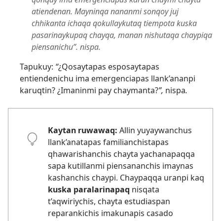
atiendenan. Mayninqa nananmi sonqoy juj
chhikanta ichaqa qokullaykutaq tiempota kuska
pasarinaykupaq chayqa, manan nishutaqa chaypiqa
piensanichu”. nispa.
Tapukuy:
“
¿Qosaytapas esposaytapas
entiendenichu ima emergenciapas llank’ananpi
karuqtin? ¿Imaninmi pay chaymanta?
”,
nispa
.
Kaytan ruwawaq:
Allin yuyaywanchus
llank’anatapas familianchistapas
qhawarishanchis chayta yachanapaqqa
sapa kutillanmi piensananchis imaynas
kashanchis chaypi. Chaypaqqa uranpi kaq
kuska paralarinapaq
nisqata
t’aqwiriychis, chayta estudiaspan
reparankichis imakunapis casado