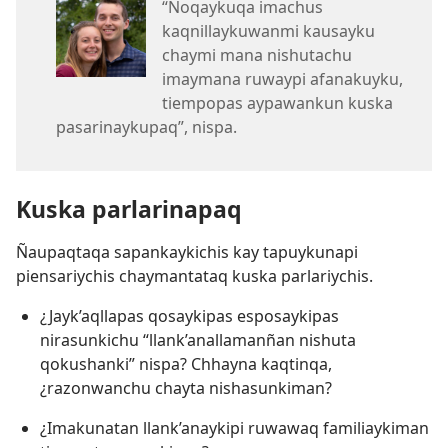
“Noqaykuqa imachus
kaqnillaykuwanmi kausayku
chaymi mana nishutachu
imaymana ruwaypi afanakuyku,
tiempopas aypawankun kuska
pasarinaykupaq”, nispa.
Kuska parlarinapaq
Ñaupaqtaqa sapankaykichis kay tapuykunapi
piensariychis chaymantataq kuska parlariychis.
¿Jayk’aqllapas qosaykipas esposaykipas
nirasunkichu “llank’anallamanñan nishuta
qokushanki” nispa? Chhayna kaqtinqa,
¿razonwanchu chayta nishasunkiman?
¿Imakunatan llank’anaykipi ruwawaq familiaykiman