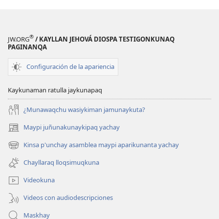
®
JW.ORG
/ KAYLLAN JEHOVÁ DIOSPA TESTIGONKUNAQ
PAGINANQA
Configuración de la apariencia
Kaykunaman ratulla jaykunapaq
¿Munawaqchu wasiykiman jamunaykuta?
Maypi juñunakunaykipaq yachay
(abre
una
Kinsa p'unchay asamblea maypi aparikunanta yachay
(abre
nueva
una
ventana)
Chayllaraq lloqsimuqkuna
nueva
ventana)
Videokuna
Videos con audiodescripciones
Maskhay