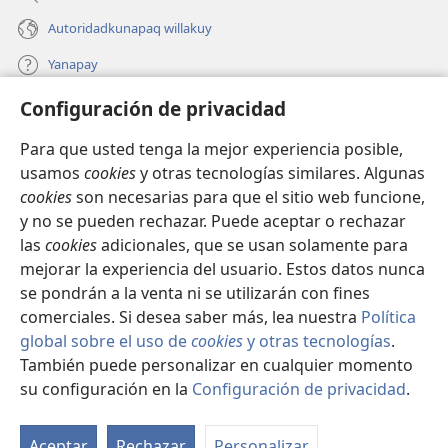
Autoridadkunapaq willakuy
Yanapay
Configuración de privacidad
Donacionta churanapaq
(abre
una
Para que usted tenga la mejor experiencia posible,
nueva
INTERNETPI QELQANCHISKUNA Watchtower™
usamos
cookies
y otras tecnologías similares. Algunas
(abre
ventana)
cookies
son necesarias para que el sitio web funcione,
una
®
JW Hub
nueva
y no se pueden rechazar. Puede aceptar o rechazar
(abre
ventana)
las
cookies
adicionales, que se usan solamente para
una
®
JW Library
nueva
mejorar la experiencia del usuario. Estos datos nunca
ventana)
se pondrán a la venta ni se utilizarán con fines
comerciales. Si desea saber más, lea nuestra
Política
global sobre el uso de
cookies
y otras tecnologías
.
También puede personalizar en cualquier momento
Copyright
© 2026 Watch Tower Bible and Tract Society of Pennsylvania.
IMATAN RUWAWAQ IMATAN MANA
|
DATOSKUNATA
su configuración en la
Configuración de privacidad
.
WAQAYCHASQAYKUMANTA
|
CONFIGURACIÓN DE PRIVACIDAD
Aceptar
Rechazar
Personalizar