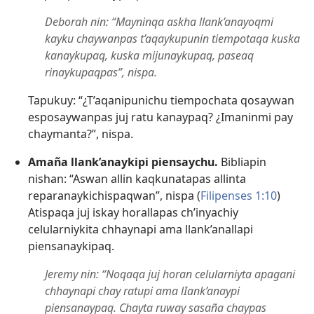
Deborah nin: “Mayninqa askha llank’anayoqmi
kayku chaywanpas t’aqaykupunin tiempotaqa kuska
kanaykupaq, kuska mijunaykupaq, paseaq
rinaykupaqpas”, nispa.
Tapukuy: “¿T’aqanipunichu tiempochata qosaywan
esposaywanpas juj ratu kanaypaq? ¿Imaninmi pay
chaymanta?”, nispa.
Amaña llank’anaykipi piensaychu.
Bibliapin
nishan: “Aswan allin kaqkunatapas allinta
reparanaykichispaqwan”, nispa (
Filipenses 1:10
)
Atispaqa juj iskay horallapas ch’inyachiy
celularniykita chhaynapi ama llank’anallapi
piensanaykipaq.
Jeremy nin: “Noqaqa juj horan celularniyta apagani
chhaynapi chay ratupi ama lIank’anaypi
piensanaypaq. Chayta ruway sasaña chaypas