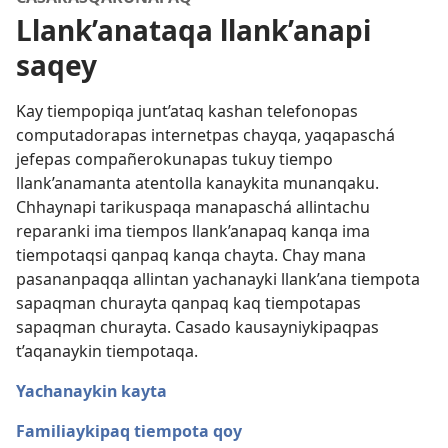
Llank’anataqa llank’anapi
saqey
Kay tiempopiqa junt’ataq kashan telefonopas
computadorapas internetpas chayqa, yaqapaschá
jefepas compañerokunapas tukuy tiempo
llank’anamanta atentolla kanaykita munanqaku.
Chhaynapi tarikuspaqa manapaschá allintachu
reparanki ima tiempos llank’anapaq kanqa ima
tiempotaqsi qanpaq kanqa chayta. Chay mana
pasananpaqqa allintan yachanayki llank’ana tiempota
sapaqman churayta qanpaq kaq tiempotapas
sapaqman churayta. Casado kausayniykipaqpas
t’aqanaykin tiempotaqa.
Yachanaykin kayta
Familiaykipaq tiempota qoy