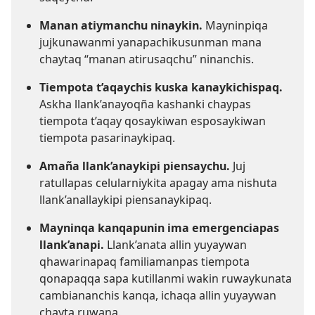
Manan atiymanchu ninaykin.
Mayninpiqa
jujkunawanmi yanapachikusunman mana
chaytaq “manan atirusaqchu” ninanchis.
Tiempota t’aqaychis kuska kanaykichispaq.
Askha llank’anayoqña kashanki chaypas
tiempota t’aqay qosaykiwan esposaykiwan
tiempota pasarinaykipaq.
Amaña llank’anaykipi piensaychu.
Juj
ratullapas celularniykita apagay ama nishuta
llank’anallaykipi piensanaykipaq.
Mayninqa kanqapunin ima emergenciapas
llank’anapi.
Llank’anata allin yuyaywan
qhawarinapaq familiamanpas tiempota
qonapaqqa sapa kutillanmi wakin ruwaykunata
cambiananchis kanqa, ichaqa allin yuyaywan
chayta ruwana.