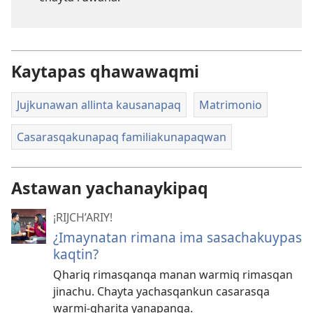
Kaytapas qhawawaqmi
Jujkunawan allinta kausanapaq
Matrimonio
Casarasqakunapaq familiakunapaqwan
Astawan yachanaykipaq
¡RIJCH’ARIY!
¿Imaynatan rimana ima sasachakuypas
kaqtin?
Qhariq rimasqanqa manan warmiq rimasqan
jinachu. Chayta yachasqankun casarasqa
warmi-qharita yanapanqa.