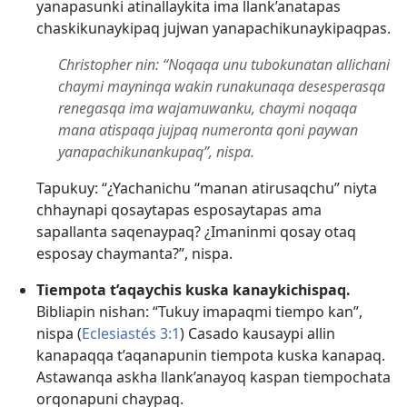
yanapasunki atinallaykita ima llank’anatapas
chaskikunaykipaq jujwan yanapachikunaykipaqpas.
Christopher nin: “Noqaqa unu tubokunatan allichani
chaymi mayninqa wakin runakunaqa desesperasqa
renegasqa ima wajamuwanku, chaymi noqaqa
mana atispaqa jujpaq numeronta qoni paywan
yanapachikunankupaq”, nispa.
Tapukuy: “¿Yachanichu “manan atirusaqchu” niyta
chhaynapi qosaytapas esposaytapas ama
sapallanta saqenaypaq? ¿Imaninmi qosay otaq
esposay chaymanta?”, nispa.
Tiempota t’aqaychis kuska kanaykichispaq.
Bibliapin nishan: “Tukuy imapaqmi tiempo kan”,
nispa (
Eclesiastés 3:1
) Casado kausaypi allin
kanapaqqa t’aqanapunin tiempota kuska kanapaq.
Astawanqa askha llank’anayoq kaspan tiempochata
orqonapuni chaypaq.