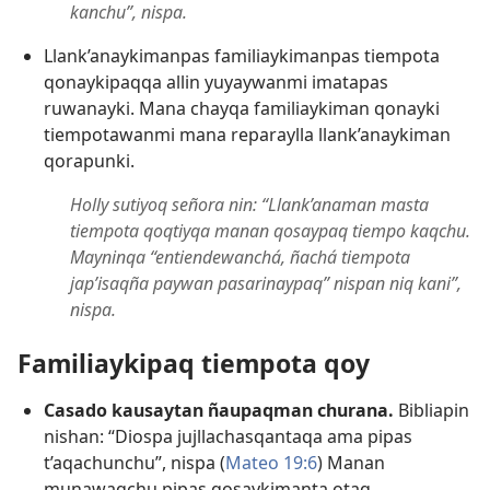
kanchu”, nispa.
Llank’anaykimanpas familiaykimanpas tiempota
qonaykipaqqa allin yuyaywanmi imatapas
ruwanayki. Mana chayqa familiaykiman qonayki
tiempotawanmi mana reparaylla llank’anaykiman
qorapunki.
Holly sutiyoq señora nin: “Llank’anaman masta
tiempota qoqtiyqa manan qosaypaq tiempo kaqchu.
Mayninqa “entiendewanchá, ñachá tiempota
jap’isaqña paywan pasarinaypaq” nispan niq kani”,
nispa.
Familiaykipaq tiempota qoy
Casado kausaytan ñaupaqman churana.
Bibliapin
nishan: “Diospa jujllachasqantaqa ama pipas
t’aqachunchu”, nispa (
Mateo 19:6
) Manan
munawaqchu pipas qosaykimanta otaq