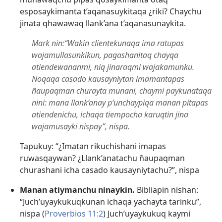
esposaykimanta t’aqanasuykitaqa ¿riki? Chaychu
jinata qhawawaq llank’ana t’aqanasunaykita.
Mark nin:“Wakin clientekunaqa ima ratupas
wajamullasunkikun, pagashanitaq chayqa
atiendewananmi, niq jinaraqmi wajakamunku.
Noqaqa casado kausayniytan imamantapas
ñaupaqman churayta munani, chaymi paykunataqa
nini: mana llank’anay p’unchaypiqa manan pitapas
atiendenichu, ichaqa tiempocha karuqtin jina
wajamusayki nispay”, nispa.
Tapukuy: “¿Imatan rikuchishani imapas
ruwasqaywan? ¿Llank’anatachu ñaupaqman
churashani icha casado kausayniytachu?”, nispa
Manan atiymanchu ninaykin.
Bibliapin nishan:
“Juch’uyaykukuqkunan ichaqa yachayta tarinku”,
nispa (
Proverbios 11:2
) Juch’uyaykukuq kaymi