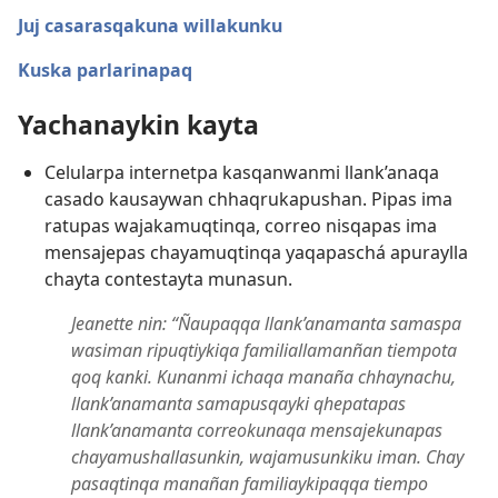
Juj casarasqakuna willakunku
Kuska parlarinapaq
Yachanaykin kayta
Celularpa internetpa kasqanwanmi llank’anaqa
casado kausaywan chhaqrukapushan. Pipas ima
ratupas wajakamuqtinqa, correo nisqapas ima
mensajepas chayamuqtinqa yaqapaschá apuraylla
chayta contestayta munasun.
Jeanette nin: “Ñaupaqqa llank’anamanta samaspa
wasiman ripuqtiykiqa familiallamanñan tiempota
qoq kanki. Kunanmi ichaqa manaña chhaynachu,
llank’anamanta samapusqayki qhepatapas
llank’anamanta correokunaqa mensajekunapas
chayamushallasunkin, wajamusunkiku iman. Chay
pasaqtinqa manañan familiaykipaqqa tiempo