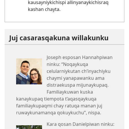
kausayniykichispi allinyanaykichisraq
kashan chayta.
Juj casarasqakuna willakunku
Joseph esposan Hannahpiwan
ninku: “Noqaykuqa
celularniykutan ch’inyachiyku
chaymi yanapawanku ama
distraekuspa mijunaykupaq.
Familiaykuwan kuska
kanaykupaq tiempota t’aqasqaykuqa
familiaykupaqmi chay ratuqa manan juj
ruwaykunamanqa qokuykuchu”, nispa.
Kara qosan Danielpiwan ninku: