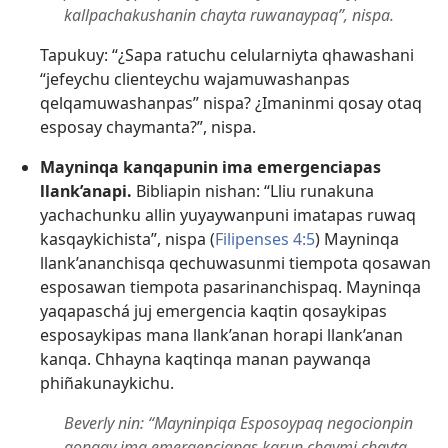
kallpachakushanin chayta ruwanaypaq”, nispa.
Tapukuy: “¿Sapa ratuchu celularniyta qhawashani
“jefeychu clienteychu wajamuwashanpas
qelqamuwashanpas” nispa? ¿Imaninmi qosay otaq
esposay chaymanta?”, nispa.
Mayninqa kanqapunin ima emergenciapas
llank’anapi.
Bibliapin nishan: “Lliu runakuna
yachachunku allin yuyaywanpuni imatapas ruwaq
kasqaykichista”, nispa (
Filipenses 4:5
) Mayninqa
llank’ananchisqa qechuwasunmi tiempota qosawan
esposawan tiempota pasarinanchispaq. Mayninqa
yaqapaschá juj emergencia kaqtin qosaykipas
esposaykipas mana llank’anan horapi llank’anan
kanqa. Chhayna kaqtinqa manan paywanqa
phiñakunaykichu.
Beverly nin: “Mayninpiqa Esposoypaq negocionpin
qonqay ima emergenciapas karun chaymi chayta