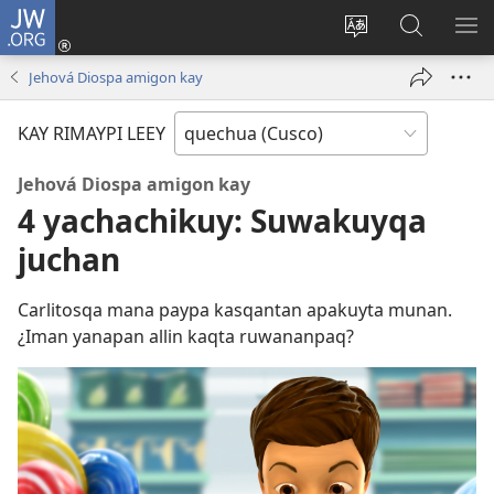
JW.ORG
Sutiykiwan
jaykuy
Direccionpi simi
JW.ORG
QH
(abre
akllay
nisqapi
ME
Jehová Diospa amigon kay
una
maskhay
nueva
KAY RIMAYPI LEEY
ventana)
Jehová Diospa amigon kay
4 yachachikuy: Suwakuyqa
juchan
Carlitosqa mana paypa kasqantan apakuyta munan.
¿Iman yanapan allin kaqta ruwananpaq?