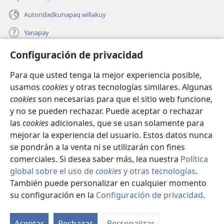
Autoridadkunapaq willakuy
Yanapay
Configuración de privacidad
Donacionta churanapaq
(abre
una
Para que usted tenga la mejor experiencia posible,
nueva
INTERNETPI QELQANCHISKUNA Watchtower™
usamos
cookies
y otras tecnologías similares. Algunas
(abre
ventana)
cookies
son necesarias para que el sitio web funcione,
una
®
JW Hub
nueva
y no se pueden rechazar. Puede aceptar o rechazar
(abre
ventana)
una
las
cookies
adicionales, que se usan solamente para
®
JW Library
nueva
mejorar la experiencia del usuario. Estos datos nunca
ventana)
se pondrán a la venta ni se utilizarán con fines
comerciales. Si desea saber más, lea nuestra
Política
global sobre el uso de
cookies
y otras tecnologías
.
Copyright
© 2026 Watch Tower Bible and Tract Society of Pennsylvania.
También puede personalizar en cualquier momento
IMATAN RUWAWAQ IMATAN MANA
|
DATOSKUNATA
su configuración en la
Configuración de privacidad
.
Mo
WAQAYCHASQAYKUMANTA
|
CONFIGURACIÓN DE PRIVACIDAD
ín
Aceptar
Rechazar
Personalizar