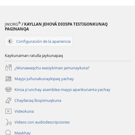
®
JW.ORG
/ KAYLLAN JEHOVÁ DIOSPA TESTIGONKUNAQ
PAGINANQA
Configuración de la apariencia
Kaykunaman ratulla jaykunapaq
¿Munawaqchu wasiykiman jamunaykuta?
Maypi juñunakunaykipaq yachay
(abre
una
Kinsa p'unchay asamblea maypi aparikunanta yachay
(abre
nueva
una
ventana)
Chayllaraq lloqsimuqkuna
nueva
ventana)
Videokuna
Videos con audiodescripciones
Maskhay