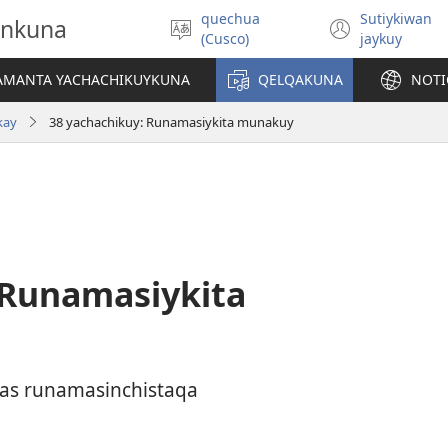
quechua
Sutiykiwan
onkuna
Simita
(abre
(Cusco)
jaykuy
akllay
una
nueva
IAMANTA YACHACHIKUYKUNA
QELQAKUNA
NOTI
ventan
kay
38 yachachikuy: Runamasiykita munakuy
 Runamasiykita
as runamasinchistaqa