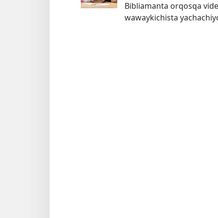
Bibliamanta orqosqa vi
wawaykichista yachachiyc