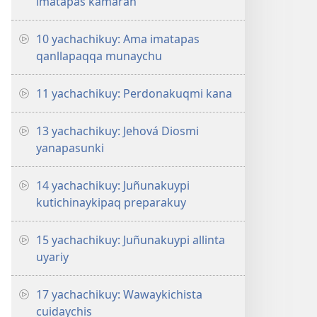
imatapas kamaran”
10 yachachikuy: Ama imatapas
qanllapaqqa munaychu
11 yachachikuy: Perdonakuqmi kana
13 yachachikuy: Jehová Diosmi
yanapasunki
14 yachachikuy: Juñunakuypi
kutichinaykipaq preparakuy
15 yachachikuy: Juñunakuypi allinta
uyariy
17 yachachikuy: Wawaykichista
cuidaychis