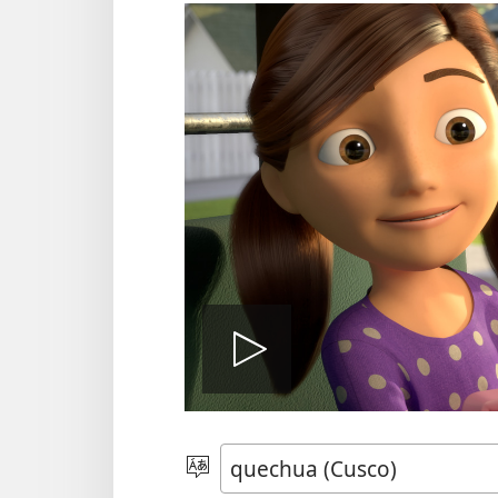
Reproduci
video
Rimasqayki