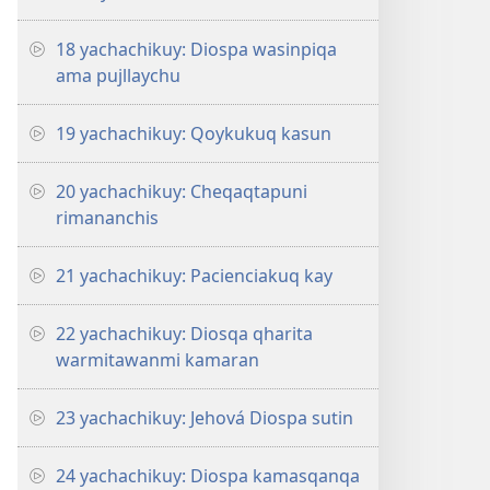
18 yachachikuy: Diospa wasinpiqa
ama pujllaychu
19 yachachikuy: Qoykukuq kasun
20 yachachikuy: Cheqaqtapuni
rimananchis
21 yachachikuy: Pacienciakuq kay
22 yachachikuy: Diosqa qharita
warmitawanmi kamaran
23 yachachikuy: Jehová Diospa sutin
24 yachachikuy: Diospa kamasqanqa