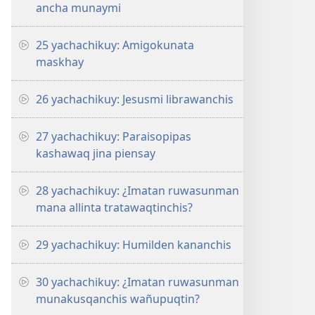
ancha munaymi
25 yachachikuy: Amigokunata
maskhay
26 yachachikuy: Jesusmi librawanchis
27 yachachikuy: Paraisopipas
kashawaq jina piensay
28 yachachikuy: ¿Imatan ruwasunman
mana allinta tratawaqtinchis?
29 yachachikuy: Humilden kananchis
30 yachachikuy: ¿Imatan ruwasunman
munakusqanchis wañupuqtin?