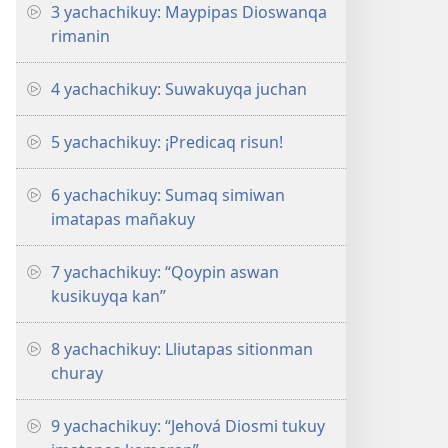
3 yachachikuy: Maypipas Dioswanqa
rimanin
4 yachachikuy: Suwakuyqa juchan
5 yachachikuy: ¡Predicaq risun!
6 yachachikuy: Sumaq simiwan
imatapas mañakuy
7 yachachikuy: “Qoypin aswan
kusikuyqa kan”
8 yachachikuy: Lliutapas sitionman
churay
9 yachachikuy: “Jehová Diosmi tukuy