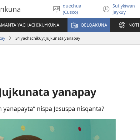
quechua
Sutiykiwan
onkuna
Simita
(abre
(Cusco)
jaykuy
akllay
una
nueva
IAMANTA YACHACHIKUYKUNA
QELQAKUNA
NOTI
ventan
kay
34 yachachikuy: Jujkunata yanapay
 Jujkunata yanapay
yanapayta” nispa Jesuspa nisqanta?