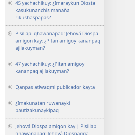
45 yachachikuy: ¿Imaraykun Diosta
kasukunanchis manaña
rikushaspapas?
Pisillapi qhawanapaq: Jehová Diospa
amigon kay: ¿Pitan amigoy kananpaq
ajllakuyman?
47 yachachikuy: ¿Pitan amigoy
kananpaq ajllakuyman?
Qanpas atiwaqmi publicador kayta
¿Imakunatan ruwanayki
bautizakunaykipaq
Jehová Diospa amigon kay | Pisillapi
qhawanapaq: Jehová Diospaqqa