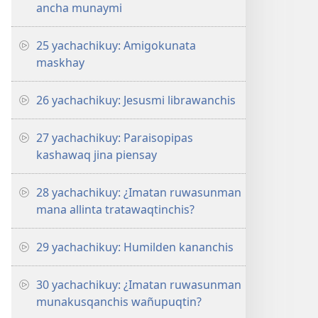
ancha munaymi
25 yachachikuy: Amigokunata
maskhay
26 yachachikuy: Jesusmi librawanchis
27 yachachikuy: Paraisopipas
kashawaq jina piensay
28 yachachikuy: ¿Imatan ruwasunman
mana allinta tratawaqtinchis?
29 yachachikuy: Humilden kananchis
30 yachachikuy: ¿Imatan ruwasunman
munakusqanchis wañupuqtin?