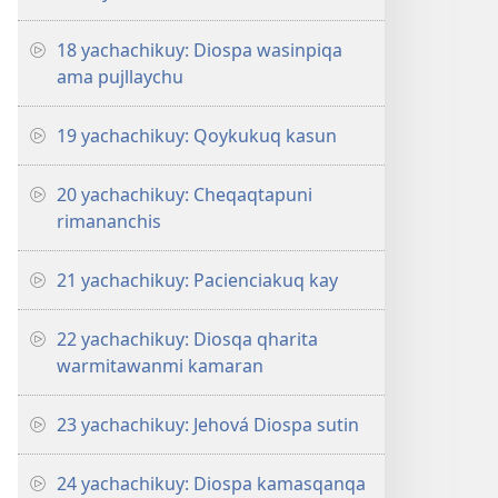
18 yachachikuy: Diospa wasinpiqa
ama pujllaychu
19 yachachikuy: Qoykukuq kasun
20 yachachikuy: Cheqaqtapuni
rimananchis
21 yachachikuy: Pacienciakuq kay
22 yachachikuy: Diosqa qharita
warmitawanmi kamaran
23 yachachikuy: Jehová Diospa sutin
24 yachachikuy: Diospa kamasqanqa