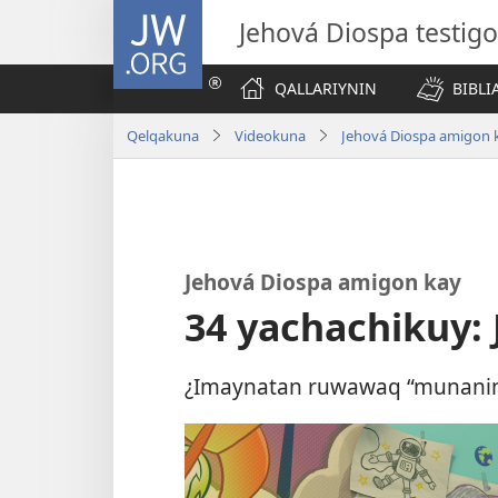
JW.ORG
Jehová Diospa testig
QALLARIYNIN
BIBL
Qelqakuna
Videokuna
Jehová Diospa amigon 
Jehová Diospa amigon kay
34 yachachikuy:
¿Imaynatan ruwawaq “munanin 