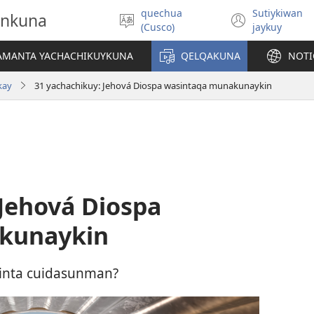
quechua
Sutiykiwan
onkuna
Simita
(abre
(Cusco)
jaykuy
akllay
una
nueva
IAMANTA YACHACHIKUYKUNA
QELQAKUNA
NOTI
ventan
kay
31 yachachikuy: Jehová Diospa wasintaqa munakunaykin
 Jehová Diospa
kunaykin
inta cuidasunman?