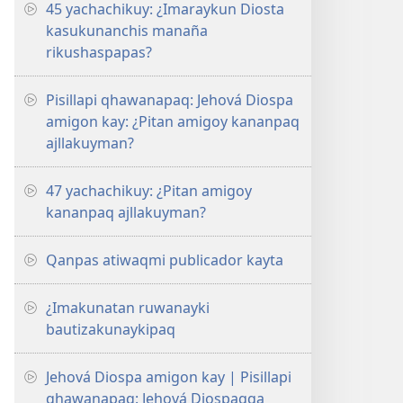
45 yachachikuy: ¿Imaraykun Diosta
kasukunanchis manaña
rikushaspapas?
Pisillapi qhawanapaq: Jehová Diospa
amigon kay: ¿Pitan amigoy kananpaq
ajllakuyman?
47 yachachikuy: ¿Pitan amigoy
kananpaq ajllakuyman?
Qanpas atiwaqmi publicador kayta
¿Imakunatan ruwanayki
bautizakunaykipaq
Jehová Diospa amigon kay | Pisillapi
qhawanapaq: Jehová Diospaqqa