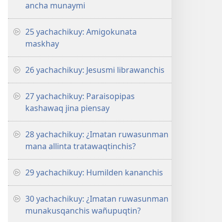
ancha munaymi
25 yachachikuy: Amigokunata
maskhay
26 yachachikuy: Jesusmi librawanchis
27 yachachikuy: Paraisopipas
kashawaq jina piensay
28 yachachikuy: ¿Imatan ruwasunman
mana allinta tratawaqtinchis?
29 yachachikuy: Humilden kananchis
30 yachachikuy: ¿Imatan ruwasunman
munakusqanchis wañupuqtin?