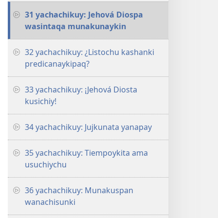
31 yachachikuy: Jehová Diospa
wasintaqa munakunaykin
32 yachachikuy: ¿Listochu kashanki
predicanaykipaq?
33 yachachikuy: ¡Jehová Diosta
kusichiy!
34 yachachikuy: Jujkunata yanapay
35 yachachikuy: Tiempoykita ama
usuchiychu
36 yachachikuy: Munakuspan
wanachisunki