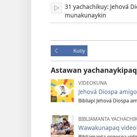
akllanaykipaq
31 yachachikuy: Jehová D
Qallariy
munakunaykin
Kutiy
Astawan yachanaykipaq
VIDEOKUNA
Jehová Diospa amig
Bibliapi Jehová Diospa 
BIBLIAMANTA YACHACHI
Wawakunapaq videok
Bibliamanta orqosqa vi