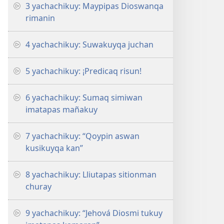
3 yachachikuy: Maypipas Dioswanqa
rimanin
4 yachachikuy: Suwakuyqa juchan
5 yachachikuy: ¡Predicaq risun!
6 yachachikuy: Sumaq simiwan
imatapas mañakuy
7 yachachikuy: “Qoypin aswan
kusikuyqa kan”
8 yachachikuy: Lliutapas sitionman
churay
9 yachachikuy: “Jehová Diosmi tukuy