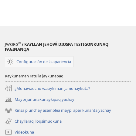
®
JW.ORG
/ KAYLLAN JEHOVÁ DIOSPA TESTIGONKUNAQ
PAGINANQA
Configuración de la apariencia
Kaykunaman ratulla jaykunapaq
¿Munawaqchu wasiykiman jamunaykuta?
Maypi juñunakunaykipaq yachay
(abre
una
Kinsa p'unchay asamblea maypi aparikunanta yachay
(abre
nueva
una
ventana)
Chayllaraq lloqsimuqkuna
nueva
ventana)
Videokuna