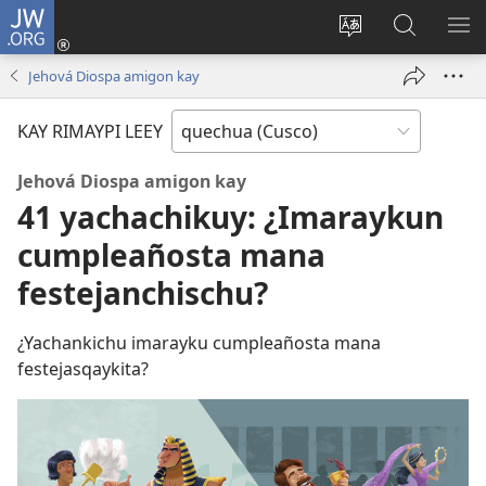
JW.ORG
Sutiykiwan
jaykuy
Direccionpi simi
JW.ORG
QH
(abre
akllay
nisqapi
ME
Jehová Diospa amigon kay
una
maskhay
nueva
KAY RIMAYPI LEEY
ventana)
Jehová Diospa amigon kay
41 yachachikuy: ¿Imaraykun
cumpleañosta mana
festejanchischu?
¿Yachankichu imarayku cumpleañosta mana
festejasqaykita?