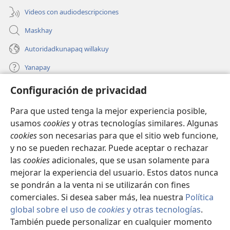
Videos con audiodescripciones
Maskhay
Autoridadkunapaq willakuy
Yanapay
Configuración de privacidad
Donacionta churanapaq
(abre
una
Para que usted tenga la mejor experiencia posible,
nueva
INTERNETPI QELQANCHISKUNA Watchtower™
usamos
cookies
y otras tecnologías similares. Algunas
(abre
ventana)
cookies
son necesarias para que el sitio web funcione,
una
®
JW Hub
nueva
y no se pueden rechazar. Puede aceptar o rechazar
(abre
ventana)
una
las
cookies
adicionales, que se usan solamente para
®
JW Library
nueva
mejorar la experiencia del usuario. Estos datos nunca
ventana)
se pondrán a la venta ni se utilizarán con fines
comerciales. Si desea saber más, lea nuestra
Política
global sobre el uso de
cookies
y otras tecnologías
.
Copyright
© 2026 Watch Tower Bible and Tract Society of Pennsylvania.
También puede personalizar en cualquier momento