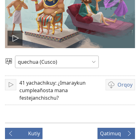
Reproducir
video
Rimasqayki
simita
akllanaykipaq
41 yachachikuy: ¿Imaraykun
Orqoy
Qallariy
Videopi
cumpleañosta mana
grabasqakun
festejanchischu?
horqonaykip
Kutiy
Qatimuq